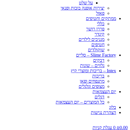
על שלט
יצירות אופנה בובות ופנאי
פאזל
ממתקים וחטיפים
כללי
פררו רושר
קינדר
מגניבים לילדים
חטיפים
שוקולדים
Slime Factory – סליים
דבקים
נלווים – שונות
Intex – בריכות ומוצרי קיץ
בריכות
מתנפחים ופאן
מצופים וגלגלים
יום העצמאות
דגלים
כל המוצרים – יום העצמאות
בלוג
הצהרת נגישות
0.00
₪
0
עגלת קניות