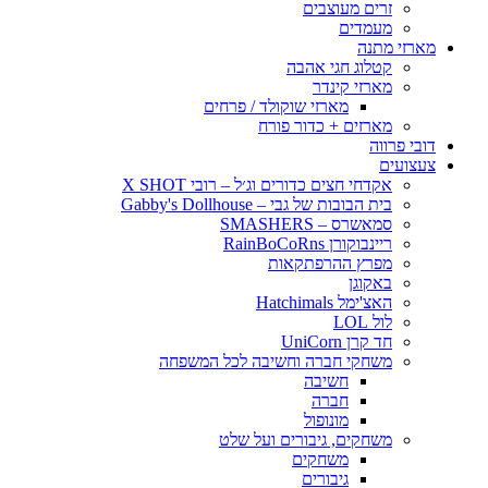
זרים מעוצבים
מעמדים
מארזי מתנה
קטלוג חגי אהבה
מארזי קינדר
מארזי שוקולד / פרחים
מארזים + כדור פורח
דובי פרווה
צעצועים
אקדחי חצים כדורים וג׳ל – רובי X SHOT
בית הבובות של גבי – Gabby's Dollhouse
סמאשרס – SMASHERS
ריינבוקורן RainBoCoRns
מפרץ ההרפתקאות
באקוגן
האצ'ימל Hatchimals
לול LOL
חד קרן UniCorn
משחקי חברה וחשיבה לכל המשפחה
חשיבה
חברה
מונופול
משחקים, גיבורים ועל שלט
משחקים
גיבורים