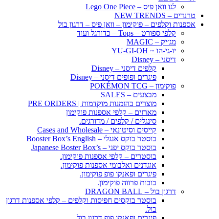
לגו וואן פיס – Lego One Piece
טרנדים – NEW TRENDS
אספנות וקלפים – פוקימון – וואן פיס – דרגון בול
קלפי ספורט – Tops – כדורגל ועוד
מג׳יק – MAGIC
יו-גי-הו ~ YU-GI-OH
דיסני – Disney
קלפים דיסני – Disney
פיגרים ופופים דיסני – Disney
פוקימון – POKÉMON TCG
מבצעים – SALES
מוצרים בהזמנות מוקדמות | PRE ORDERS
מארזים – קלפי אספנות פוקימון
סינגלים / קלפים / מדורגים.
קייסים וסיטונאי – Cases and Wholesale
בוסטר בוקס אנגלי – Booster Box’s English
בוסטר בוקס יפני – Japanese Boster Box’s
בוסטרים – קלפי אספנות פוקימון.
אוגדנים ואלבומי אספנות פוקימון.
פיגרים ופאנקו פופ פוקימון.
בובות פרווה פוקימון.
דרגון בול – DRAGON BALL
בוסטר בוקסים חפיסות וקלפים – קלפי אספנות דרגון
בול.
פיגרים ופאנקו פופ דרגון בול.