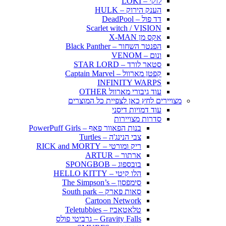
לוקי – LOKI
הענק הירוק – HULK
דד פול – DeadPool
Scarlet witch / VISION
אקס מן X-MAN
הפנטר השחור – Black Panther
ונום – VENOM
סטאר לורד – STAR LORD
קפטן מארוול – Captain Marvel
INFINITY WARPS
עוד גיבורי מארוול OTHER
מצויירים לחץ כאן לצפיית כל המוצרים
עוד דמויות דיסני
סדרות מצויירות
בנות הפאוור פאף – PowerPuff Girls
צבי הנינג'ה – Turtles
ריק ומורטי – RICK and MORTY
ארתור – ARTUR
בובספוג – SPONGBOB
הלו קיטי – HELLO KITTY
סימפסון – The Simpson’s
סאות פארק – South park
Cartoon Network
טלאטאביז – Teletubbies
Gravity Falls – גרביטי פולס