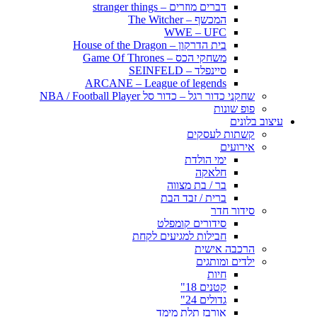
דברים מוזרים – stranger things
המכשף – The Witcher
WWE – UFC
בית הדרקון – House of the Dragon
משחקי הכס – Game Of Thrones
סיינפלד – SEINFELD
ARCANE – League of legends
שחקני כדור רגל – כדור סל NBA / Football Player
פופ שונות
עיצוב בלונים
קשתות לעסקים
אירועים
ימי הולדת
חלאקה
בר / בת מצווה
ברית / זבד הבת
סידור חדר
סידורים קומפלט
חבילות למגיעים לקחת
הרכבה אישית
ילדים ומותגים
חיות
קטנים 18"
גדולים 24"
אורבז תלת מימד