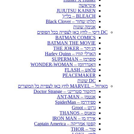
אינויאשה
JUJUTSU KAISEN
BLEACH – בליץ'
תלתן שחור – Black Clover
אנימה שונות
DC דיסי – לחץ כאן לצפייה בכל הפופים
BATMAN COMICS
BATMAN THE MOVIE
הג׳וקר – THE JOKER
הארלי קווין – Harley Quinn
סופרמן – SUPERMAN
וואנדרוומן – WONDER-WOMAN
פלאש – FLASH
PEACEMAKER
DC שונות
מארוול – MARVEL לחץ כאן לצפיית כל המוצרים
דוקטור סטריינג׳ – Doctor Strange
אנטמן – ANT-MAN
ספידרמן – SpiderMan
גרוט – Groot
טאנוס – THANOS
אירון מן – IRON MAN
קפטן אמריקה – Captain America
טור – THOR