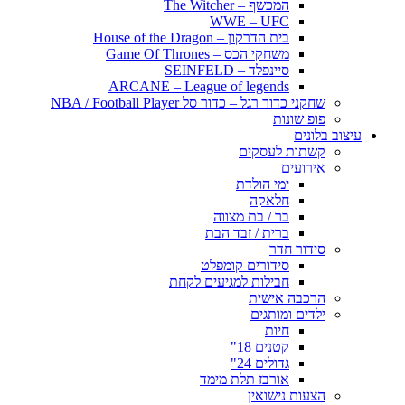
המכשף – The Witcher
WWE – UFC
בית הדרקון – House of the Dragon
משחקי הכס – Game Of Thrones
סיינפלד – SEINFELD
ARCANE – League of legends
שחקני כדור רגל – כדור סל NBA / Football Player
פופ שונות
עיצוב בלונים
קשתות לעסקים
אירועים
ימי הולדת
חלאקה
בר / בת מצווה
ברית / זבד הבת
סידור חדר
סידורים קומפלט
חבילות למגיעים לקחת
הרכבה אישית
ילדים ומותגים
חיות
קטנים 18"
גדולים 24"
אורבז תלת מימד
הצעות נישואין