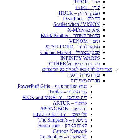
טור – THOR
לוקי – LOKI
הענק הירוק – HULK
דד פול – DeadPool
Scarlet witch / VISION
אקס מן X-MAN
הפנטר השחור – Black Panther
ונום – VENOM
סטאר לורד – STAR LORD
קפטן מארוול – Captain Marvel
INFINITY WARPS
עוד גיבורי מארוול OTHER
מצויירים לחץ כאן לצפיית כל המוצרים
עוד דמויות דיסני
סדרות מצויירות
בנות הפאוור פאף – PowerPuff Girls
צבי הנינג'ה – Turtles
ריק ומורטי – RICK and MORTY
ארתור – ARTUR
בובספוג – SPONGBOB
הלו קיטי – HELLO KITTY
סימפסון – The Simpson’s
סאות פארק – South park
Cartoon Network
טלאטאביז – Teletubbies