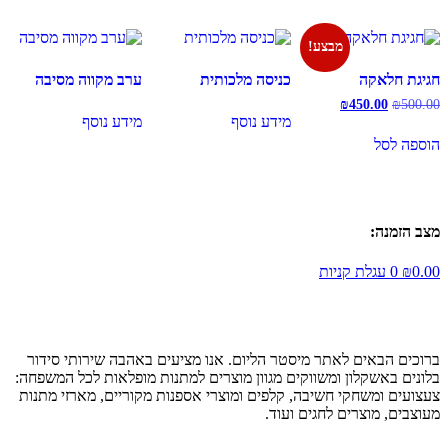
מבצע!
חגיגת חלאקה
כניסה מלכותית
ערב מקווה מסיבה
המחיר
המחיר
₪
450.00
₪
500.00
המקורי
הנוכחי
מידע נוסף
מידע נוסף
היה:
הוא:
הוספה לסל
₪450.00.
₪500.00.
מצב הזמנה:
0.00
₪
0
עגלת קניות
ברוכים הבאים לאתר מיסטר הליום. אנו מציעים באהבה שירותי סידור
בלונים באשקלון ומשווקים מגוון מוצרים למתנות מופלאות לכל המשפחה:
צעצועים ומשחקי חשיבה, קלפים ומוצרי אספנות מקוריים, מארזי מתנות
מעוצבים, מוצרים לחגים ועוד.