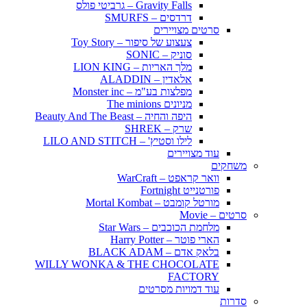
Gravity Falls – גרביטי פולס
דרדסים – SMURFS
סרטים מצויירים
צעצוע של סיפור – Toy Story
סוניק – SONIC
מלך האריות – LION KING
אלאדין – ALADDIN
מפלצות בע"מ – Monster inc
מניונים The minions
היפה והחיה – Beauty And The Beast
שרק – SHREK
לילו וסטיץ' – LILO AND STITCH
עוד מצויירים
משחקים
וואר קראפט – WarCraft
פורטנייט Fortnight
מורטל קומבט – Mortal Kombat
סרטים – Movie
מלחמת הכוכבים – Star Wars
הארי פוטר – Harry Potter
בלאק אדם – BLACK ADAM
WILLY WONKA & THE CHOCOLATE
FACTORY
עוד דמויות מסרטים
סדרות