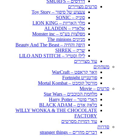
דרדסים – SMURFS
סרטים מצויירים
צעצוע של סיפור – Toy Story
סוניק – SONIC
מלך האריות – LION KING
אלאדין – ALADDIN
מפלצות בע"מ – Monster inc
מניונים The minions
היפה והחיה – Beauty And The Beast
שרק – SHREK
לילו וסטיץ' – LILO AND STITCH
עוד מצויירים
משחקים
וואר קראפט – WarCraft
פורטנייט Fortnight
מורטל קומבט – Mortal Kombat
סרטים – Movie
מלחמת הכוכבים – Star Wars
הארי פוטר – Harry Potter
בלאק אדם – BLACK ADAM
WILLY WONKA & THE CHOCOLATE
FACTORY
עוד דמויות מסרטים
סדרות
דברים מוזרים – stranger things