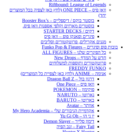
Riftbound: League of Legends
וואן פיס – ONE PIECE (לחץ כאן לצפיה בכל המוצרים
יחד)
בוסטר בוקס / דיספליים – Booster Box’s
בוסטרים מארזים וקלפי אספנות וואן פיס.
דקים / STARTER DECKS
פיגרים ופאנקו פופ – וואן פיס
מגנים אקרילים, פרוטקטורים וסליבים
בובות פופ ופיגרים – Funko Pop & Figures
כל הפיגרים שלנו – ALL FIGURES
חדש על המדף – New Drops
פרוטקטורים ותוספות למשלוחים
FREDDY FUNKO
אנימה – ANIME (לחץ כאן לצפיית כל המוצרים)
דרגון בול – Dragon Ball Z
וואן פיס – One Piece
פוקימון – POKEMON
נארוטו – NARUTO
בארוטו – BARUTO
אוותר – Avatar
אקדמיית הגיבורים שלי – My Hero Academia
יו גי הו – Yu Gi Oh
דימון סלייר – Demon Slayer
Fairy Tail – זנב הפיה
Hunter X Hunter