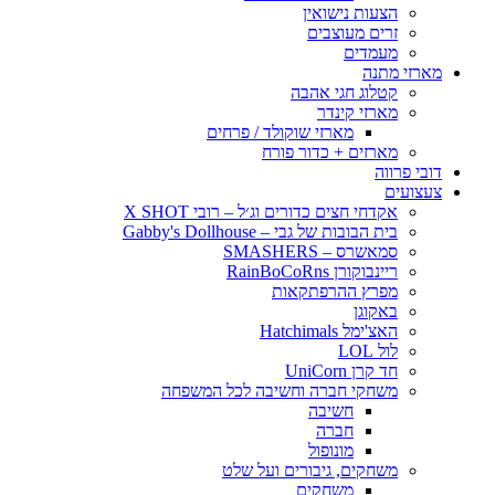
הצעות נישואין
זרים מעוצבים
מעמדים
מארזי מתנה
קטלוג חגי אהבה
מארזי קינדר
מארזי שוקולד / פרחים
מארזים + כדור פורח
דובי פרווה
צעצועים
אקדחי חצים כדורים וג׳ל – רובי X SHOT
בית הבובות של גבי – Gabby's Dollhouse
סמאשרס – SMASHERS
ריינבוקורן RainBoCoRns
מפרץ ההרפתקאות
באקוגן
האצ'ימל Hatchimals
לול LOL
חד קרן UniCorn
משחקי חברה וחשיבה לכל המשפחה
חשיבה
חברה
מונופול
משחקים, גיבורים ועל שלט
משחקים