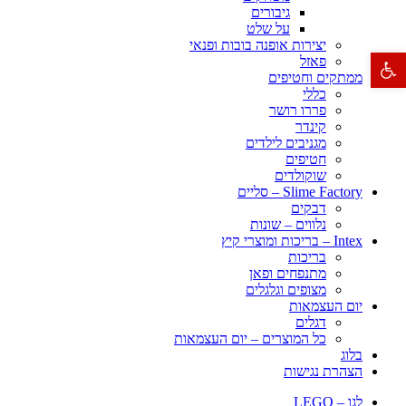
גיבורים
על שלט
יצירות אופנה בובות ופנאי
פתח סרגל נגישות
פאזל
ממתקים וחטיפים
כללי
פררו רושר
קינדר
מגניבים לילדים
חטיפים
שוקולדים
Slime Factory – סליים
דבקים
נלווים – שונות
Intex – בריכות ומוצרי קיץ
בריכות
מתנפחים ופאן
מצופים וגלגלים
יום העצמאות
דגלים
כל המוצרים – יום העצמאות
בלוג
הצהרת נגישות
לגו – LEGO