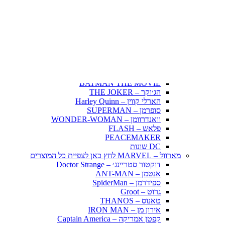
Fairy Tail – זנב הפיה
Hunter X Hunter
אינויאשה
JUJUTSU KAISEN
BLEACH – בליץ'
תלתן שחור – Black Clover
אנימה שונות
DC דיסי – לחץ כאן לצפייה בכל הפופים
BATMAN COMICS
BATMAN THE MOVIE
הג׳וקר – THE JOKER
הארלי קווין – Harley Quinn
סופרמן – SUPERMAN
וואנדרוומן – WONDER-WOMAN
פלאש – FLASH
PEACEMAKER
DC שונות
מארוול – MARVEL לחץ כאן לצפיית כל המוצרים
דוקטור סטריינג׳ – Doctor Strange
אנטמן – ANT-MAN
ספידרמן – SpiderMan
גרוט – Groot
טאנוס – THANOS
אירון מן – IRON MAN
קפטן אמריקה – Captain America