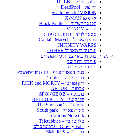
הענק הירוק – HULK
דד פול – DeadPool
Scarlet witch / VISION
אקס מן X-MAN
הפנטר השחור – Black Panther
ונום – VENOM
סטאר לורד – STAR LORD
קפטן מארוול – Captain Marvel
INFINITY WARPS
עוד גיבורי מארוול OTHER
מצויירים לחץ כאן לצפיית כל המוצרים
עוד דמויות דיסני
סדרות מצויירות
בנות הפאוור פאף – PowerPuff Girls
צבי הנינג'ה – Turtles
ריק ומורטי – RICK and MORTY
ארתור – ARTUR
בובספוג – SPONGBOB
הלו קיטי – HELLO KITTY
סימפסון – The Simpson’s
סאות פארק – South park
Cartoon Network
טלאטאביז – Teletubbies
Gravity Falls – גרביטי פולס
דרדסים – SMURFS