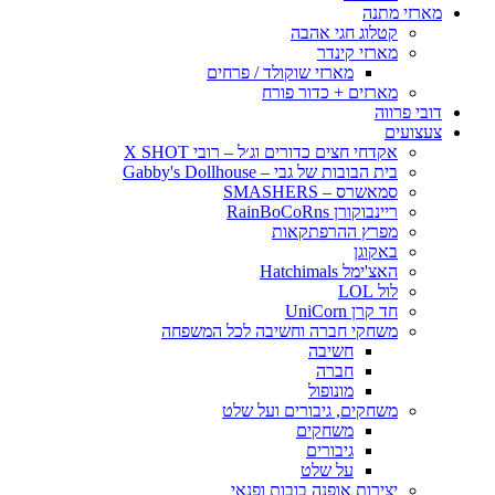
מארזי מתנה
קטלוג חגי אהבה
מארזי קינדר
מארזי שוקולד / פרחים
מארזים + כדור פורח
דובי פרווה
צעצועים
אקדחי חצים כדורים וג׳ל – רובי X SHOT
בית הבובות של גבי – Gabby's Dollhouse
סמאשרס – SMASHERS
ריינבוקורן RainBoCoRns
מפרץ ההרפתקאות
באקוגן
האצ'ימל Hatchimals
לול LOL
חד קרן UniCorn
משחקי חברה וחשיבה לכל המשפחה
חשיבה
חברה
מונופול
משחקים, גיבורים ועל שלט
משחקים
גיבורים
על שלט
יצירות אופנה בובות ופנאי