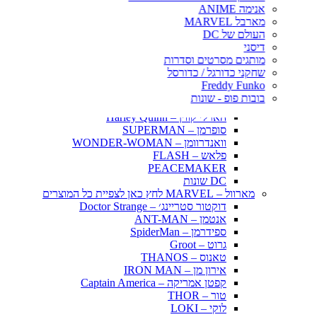
אינויאשה
אנימה ANIME
JUJUTSU KAISEN
מארבל MARVEL
BLEACH – בליץ'
העולם של DC
תלתן שחור – Black Clover
דיסני
אנימה שונות
מותגים מסרטים וסדרות
DC דיסי – לחץ כאן לצפייה בכל הפופים
שחקני כדורגל / כדורסל
BATMAN COMICS
Freddy Funko
BATMAN THE MOVIE
בובות פופ - שונות
הג׳וקר – THE JOKER
הארלי קווין – Harley Quinn
סופרמן – SUPERMAN
וואנדרוומן – WONDER-WOMAN
פלאש – FLASH
PEACEMAKER
DC שונות
מארוול – MARVEL לחץ כאן לצפיית כל המוצרים
דוקטור סטריינג׳ – Doctor Strange
אנטמן – ANT-MAN
ספידרמן – SpiderMan
גרוט – Groot
טאנוס – THANOS
אירון מן – IRON MAN
קפטן אמריקה – Captain America
טור – THOR
לוקי – LOKI