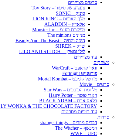
סרטים מצויירים
צעצוע של סיפור – Toy Story
סוניק – SONIC
מלך האריות – LION KING
אלאדין – ALADDIN
מפלצות בע"מ – Monster inc
מניונים The minions
היפה והחיה – Beauty And The Beast
שרק – SHREK
לילו וסטיץ' – LILO AND STITCH
עוד מצויירים
משחקים
וואר קראפט – WarCraft
פורטנייט Fortnight
מורטל קומבט – Mortal Kombat
סרטים – Movie
מלחמת הכוכבים – Star Wars
הארי פוטר – Harry Potter
בלאק אדם – BLACK ADAM
LLY WONKA & THE CHOCOLATE FACTORY
עוד דמויות מסרטים
סדרות
דברים מוזרים – stranger things
המכשף – The Witcher
WWE – UFC