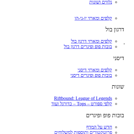
פיגרים ופאנקו פופ דרגון בול.
נלווים ושונות
Riftbound: League of Legends
יו-גי-הו
וואן פיס – ONE PIECE (לחץ כאן לצפיה בכל המוצרים יחד)
בוסטר בוקס / דיספליים – Booster Box’s
קלפים ומארזי יו-גי-הו
בוסטרים מארזים וקלפי אספנות וואן פיס.
דקים / STARTER DECKS
דרגון בול
פיגרים ופאנקו פופ – וואן פיס
מגנים אקרילים, פרוטקטורים וסליבים
קלפים ומארזי דרגון בול
בובות פופ ופיגרים – Funko Pop & Figures
בובות פופ ופיגרים דרגון בול
כל הפיגרים שלנו – ALL FIGURES
חדש על המדף – New Drops
דיסני
פרוטקטורים ותוספות למשלוחים
FREDDY FUNKO
קלפים ומארזי דיסני
אנימה – ANIME (לחץ כאן לצפיית כל המוצרים)
בובות פופ ופיגרים דיסני
דרגון בול – Dragon Ball Z
וואן פיס – One Piece
שונות
פוקימון – POKEMON
נארוטו – NARUTO
בארוטו – BARUTO
Riftbound: League of Legends
אוותר – Avatar
קלפי ספורט – Tops – כדורגל ועוד
אקדמיית הגיבורים שלי – My Hero Academia
יו גי הו – Yu Gi Oh
בובות פופ ופיגרים
דימון סלייר – Demon Slayer
Fairy Tail – זנב הפיה
חדש על המדף
Hunter X Hunter
פרוטקטורים ותוספות למשלוחים