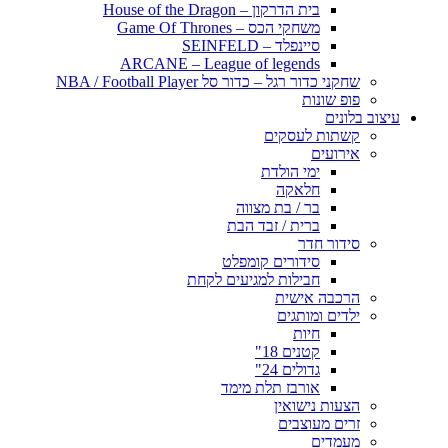
בית הדרקון – House of the Dragon
משחקי הכס – Game Of Thrones
סיינפלד – SEINFELD
ARCANE – League of legends
שחקני כדור רגל – כדור סל NBA / Football Player
פופ שונות
עיצוב בלונים
קשתות לעסקים
אירועים
ימי הולדת
חלאקה
בר / בת מצווה
ברית / זבד הבת
סידור חדר
סידורים קומפלט
חבילות למגיעים לקחת
הרכבה אישית
ילדים ומותגים
חיות
קטנים 18"
גדולים 24"
אורבז תלת מימד
הצעות נישואין
זרים מעוצבים
מעמדים