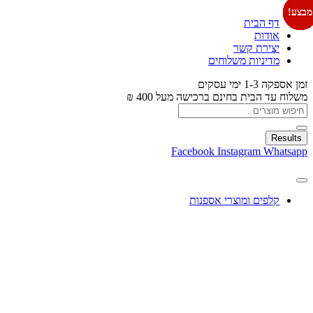
מבצע!
מבצע!
מבצע!
מבצע!
מבצע!
מבצע!
מבצע!
מבצע!
מבצע!
מבצע!
מבצע!
מבצע!
דף הבית
אודות
יצירת קשר
מדיניות משלוחים
זמן אספקה 1-3 ימי עסקים
משלוח עד הבית בחינם ברכישה מעל 400 ₪
Results
Facebook
Instagram
Whatsapp
קלפים ומוצרי אספנות
עיצוב בלונים
צעצועים
מתנות ומארזים
חגים ומוצרים עונתיים
X
0.00
₪
0
עגלת קניות