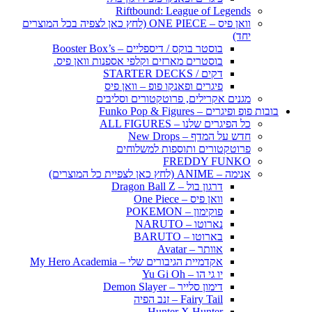
Riftbound: League of Legends
וואן פיס – ONE PIECE (לחץ כאן לצפיה בכל המוצרים
יחד)
בוסטר בוקס / דיספליים – Booster Box’s
בוסטרים מארזים וקלפי אספנות וואן פיס.
דקים / STARTER DECKS
פיגרים ופאנקו פופ – וואן פיס
מגנים אקרילים, פרוטקטורים וסליבים
בובות פופ ופיגרים – Funko Pop & Figures
כל הפיגרים שלנו – ALL FIGURES
חדש על המדף – New Drops
פרוטקטורים ותוספות למשלוחים
FREDDY FUNKO
אנימה – ANIME (לחץ כאן לצפיית כל המוצרים)
דרגון בול – Dragon Ball Z
וואן פיס – One Piece
פוקימון – POKEMON
נארוטו – NARUTO
בארוטו – BARUTO
אוותר – Avatar
אקדמיית הגיבורים שלי – My Hero Academia
יו גי הו – Yu Gi Oh
דימון סלייר – Demon Slayer
Fairy Tail – זנב הפיה
Hunter X Hunter