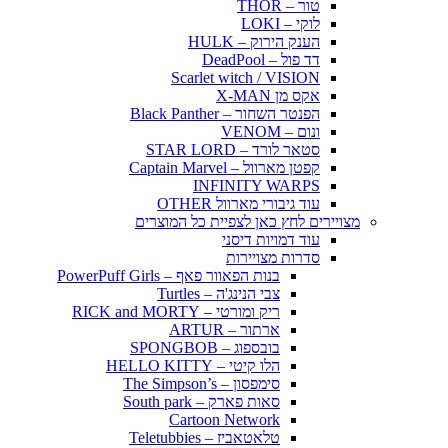
טור – THOR
לוקי – LOKI
הענק הירוק – HULK
דד פול – DeadPool
Scarlet witch / VISION
אקס מן X-MAN
הפנטר השחור – Black Panther
ונום – VENOM
סטאר לורד – STAR LORD
קפטן מארוול – Captain Marvel
INFINITY WARPS
עוד גיבורי מארוול OTHER
מצויירים לחץ כאן לצפיית כל המוצרים
עוד דמויות דיסני
סדרות מצויירות
בנות הפאוור פאף – PowerPuff Girls
צבי הנינג'ה – Turtles
ריק ומורטי – RICK and MORTY
ארתור – ARTUR
בובספוג – SPONGBOB
הלו קיטי – HELLO KITTY
סימפסון – The Simpson’s
סאות פארק – South park
Cartoon Network
טלאטאביז – Teletubbies