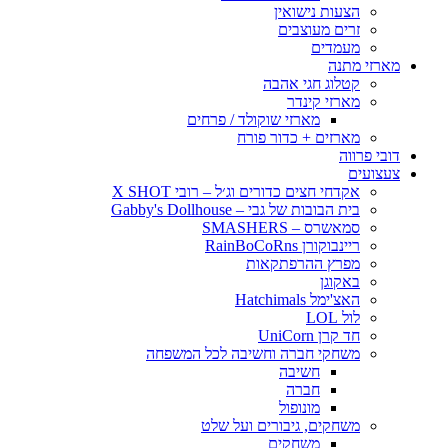
הצעות נישואין
זרים מעוצבים
מעמדים
מארזי מתנה
קטלוג חגי אהבה
מארזי קינדר
מארזי שוקולד / פרחים
מארזים + כדור פורח
דובי פרווה
צעצועים
אקדחי חצים כדורים וג׳ל – רובי X SHOT
בית הבובות של גבי – Gabby's Dollhouse
סמאשרס – SMASHERS
ריינבוקורן RainBoCoRns
מפרץ ההרפתקאות
באקוגן
האצ'ימל Hatchimals
לול LOL
חד קרן UniCorn
משחקי חברה וחשיבה לכל המשפחה
חשיבה
חברה
מונופול
משחקים, גיבורים ועל שלט
משחקים