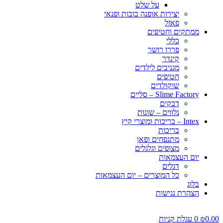
על שלט
יצירות אופנה בובות ופנאי
פאזל
ממתקים וחטיפים
כללי
פררו רושר
קינדר
מגניבים לילדים
חטיפים
שוקולדים
Slime Factory – סליים
דבקים
נלווים – שונות
Intex – בריכות ומוצרי קיץ
בריכות
מתנפחים ופאן
מצופים וגלגלים
יום העצמאות
דגלים
כל המוצרים – יום העצמאות
בלוג
הצהרת נגישות
0.00
₪
0
עגלת קניות