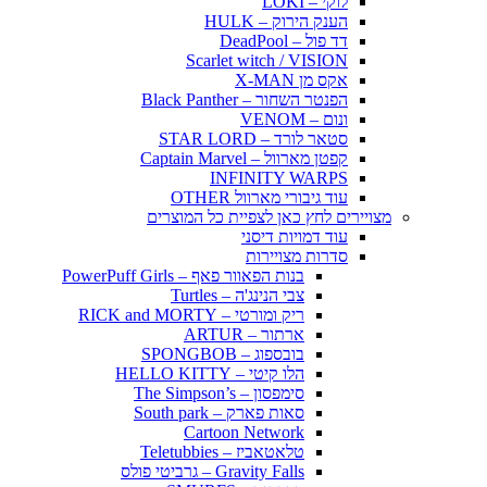
לוקי – LOKI
הענק הירוק – HULK
דד פול – DeadPool
Scarlet witch / VISION
אקס מן X-MAN
הפנטר השחור – Black Panther
ונום – VENOM
סטאר לורד – STAR LORD
קפטן מארוול – Captain Marvel
INFINITY WARPS
עוד גיבורי מארוול OTHER
מצויירים לחץ כאן לצפיית כל המוצרים
עוד דמויות דיסני
סדרות מצויירות
בנות הפאוור פאף – PowerPuff Girls
צבי הנינג'ה – Turtles
ריק ומורטי – RICK and MORTY
ארתור – ARTUR
בובספוג – SPONGBOB
הלו קיטי – HELLO KITTY
סימפסון – The Simpson’s
סאות פארק – South park
Cartoon Network
טלאטאביז – Teletubbies
Gravity Falls – גרביטי פולס