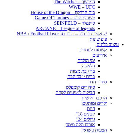
המכשף – The Witcher
WWE – UFC
בית הדרקון – House of the Dragon
משחקי הכס – Game Of Thrones
סיינפלד – SEINFELD
ARCANE – League of legends
שחקני כדור רגל – כדור סל NBA / Football Player
פופ שונות
עיצוב בלונים
קשתות לעסקים
אירועים
ימי הולדת
חלאקה
בר / בת מצווה
ברית / זבד הבת
סידור חדר
סידורים קומפלט
חבילות למגיעים לקחת
הרכבה אישית
ילדים ומותגים
חיות
קטנים 18"
גדולים 24"
אורבז תלת מימד
הצעות נישואין