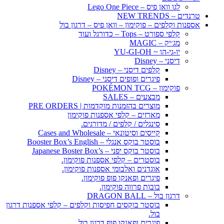
לגו וואן פיס – Lego One Piece
טרנדים – NEW TRENDS
אספנות וקלפים – פוקימון – וואן פיס – דרגון בול
קלפי ספורט – Tops – כדורגל ועוד
מג׳יק – MAGIC
יו-גי-הו ~ YU-GI-OH
דיסני – Disney
קלפים דיסני – Disney
פיגרים ופופים דיסני – Disney
פוקימון – POKÉMON TCG
מבצעים – SALES
מוצרים בהזמנות מוקדמות | PRE ORDERS
מארזים – קלפי אספנות פוקימון
סינגלים / קלפים / מדורגים.
קייסים וסיטונאי – Cases and Wholesale
בוסטר בוקס אנגלי – Booster Box’s English
בוסטר בוקס יפני – Japanese Boster Box’s
בוסטרים – קלפי אספנות פוקימון.
אוגדנים ואלבומי אספנות פוקימון.
פיגרים ופאנקו פופ פוקימון.
בובות פרווה פוקימון.
דרגון בול – DRAGON BALL
בוסטר בוקסים חפיסות וקלפים – קלפי אספנות דרגון
בול.
פיגרים ופאנקו פופ דרגון בול.