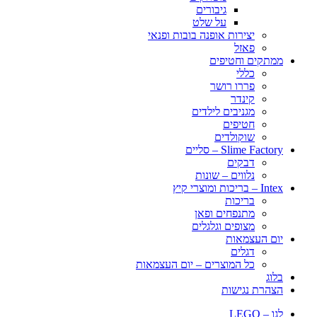
גיבורים
על שלט
יצירות אופנה בובות ופנאי
פאזל
ממתקים וחטיפים
כללי
פררו רושר
קינדר
מגניבים לילדים
חטיפים
שוקולדים
Slime Factory – סליים
דבקים
נלווים – שונות
Intex – בריכות ומוצרי קיץ
בריכות
מתנפחים ופאן
מצופים וגלגלים
יום העצמאות
דגלים
כל המוצרים – יום העצמאות
בלוג
הצהרת נגישות
לגו – LEGO