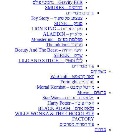
Gravity Falls – גרביטי פולס
דרדסים – SMURFS
סרטים מצויירים
צעצוע של סיפור – Toy Story
סוניק – SONIC
מלך האריות – LION KING
אלאדין – ALADDIN
מפלצות בע"מ – Monster inc
מניונים The minions
היפה והחיה – Beauty And The Beast
שרק – SHREK
לילו וסטיץ' – LILO AND STITCH
עוד מצויירים
משחקים
וואר קראפט – WarCraft
פורטנייט Fortnight
מורטל קומבט – Mortal Kombat
סרטים – Movie
מלחמת הכוכבים – Star Wars
הארי פוטר – Harry Potter
בלאק אדם – BLACK ADAM
WILLY WONKA & THE CHOCOLATE
FACTORY
עוד דמויות מסרטים
סדרות