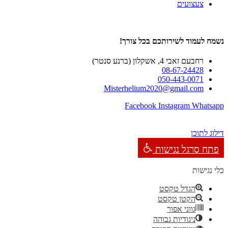
צעצועים
נשמח לעמוד לשירותכם בכל צורך!
רחבעם זאבי 4, אשקלון (ברנע סנטר)
08-67-24428
050-443-0071
Misterhelium2020@gmail.com
Facebook
Instagram
Whatsapp
דילוג לתוכן
פתח סרגל נגישות
כלי נגישות
הגדל טקסט
הקטן טקסט
גווני אפור
ניגודיות גבוהה