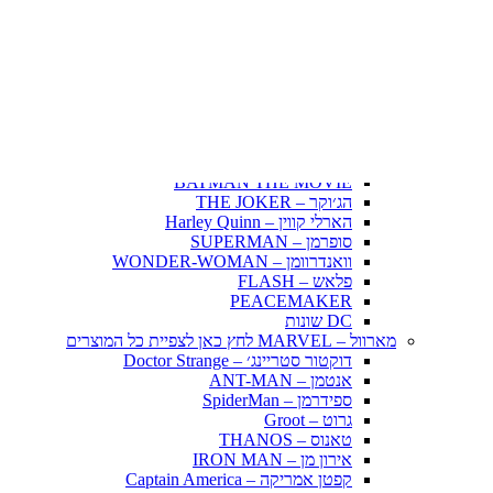
Fairy Tail – זנב הפיה
Hunter X Hunter
אינויאשה
JUJUTSU KAISEN
BLEACH – בליץ'
תלתן שחור – Black Clover
אנימה שונות
DC דיסי – לחץ כאן לצפייה בכל הפופים
BATMAN COMICS
BATMAN THE MOVIE
הג׳וקר – THE JOKER
הארלי קווין – Harley Quinn
סופרמן – SUPERMAN
וואנדרוומן – WONDER-WOMAN
פלאש – FLASH
PEACEMAKER
DC שונות
מארוול – MARVEL לחץ כאן לצפיית כל המוצרים
דוקטור סטריינג׳ – Doctor Strange
אנטמן – ANT-MAN
ספידרמן – SpiderMan
גרוט – Groot
טאנוס – THANOS
אירון מן – IRON MAN
קפטן אמריקה – Captain America