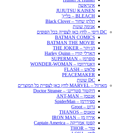
אינויאשה
JUJUTSU KAISEN
BLEACH – בליץ'
תלתן שחור – Black Clover
אנימה שונות
DC דיסי – לחץ כאן לצפייה בכל הפופים
BATMAN COMICS
BATMAN THE MOVIE
הג׳וקר – THE JOKER
הארלי קווין – Harley Quinn
סופרמן – SUPERMAN
וואנדרוומן – WONDER-WOMAN
פלאש – FLASH
PEACEMAKER
DC שונות
מארוול – MARVEL לחץ כאן לצפיית כל המוצרים
דוקטור סטריינג׳ – Doctor Strange
אנטמן – ANT-MAN
ספידרמן – SpiderMan
גרוט – Groot
טאנוס – THANOS
אירון מן – IRON MAN
קפטן אמריקה – Captain America
טור – THOR