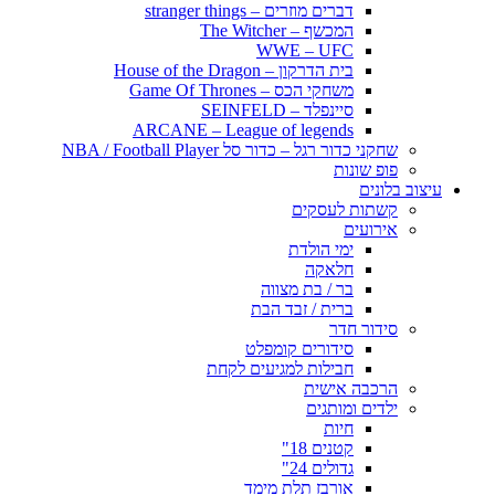
דברים מוזרים – stranger things
המכשף – The Witcher
WWE – UFC
בית הדרקון – House of the Dragon
משחקי הכס – Game Of Thrones
סיינפלד – SEINFELD
ARCANE – League of legends
שחקני כדור רגל – כדור סל NBA / Football Player
פופ שונות
עיצוב בלונים
קשתות לעסקים
אירועים
ימי הולדת
חלאקה
בר / בת מצווה
ברית / זבד הבת
סידור חדר
סידורים קומפלט
חבילות למגיעים לקחת
הרכבה אישית
ילדים ומותגים
חיות
קטנים 18"
גדולים 24"
אורבז תלת מימד