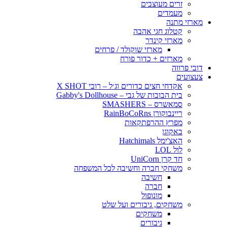
זרים מעוצבים
מעמדים
מארזי מתנה
קטלוג חגי אהבה
מארזי קינדר
מארזי שוקולד / פרחים
מארזים + כדור פורח
דובי פרווה
צעצועים
אקדחי חצים כדורים וג׳ל – רובי X SHOT
בית הבובות של גבי – Gabby's Dollhouse
סמאשרס – SMASHERS
ריינבוקורן RainBoCoRns
מפרץ ההרפתקאות
באקוגן
האצ'ימל Hatchimals
לול LOL
חד קרן UniCorn
משחקי חברה וחשיבה לכל המשפחה
חשיבה
חברה
מונופול
משחקים, גיבורים ועל שלט
משחקים
גיבורים