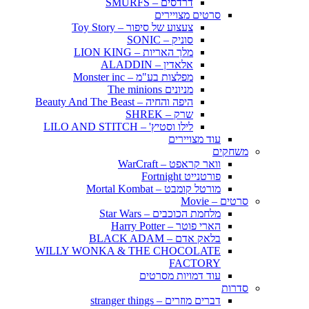
דרדסים – SMURFS
סרטים מצויירים
צעצוע של סיפור – Toy Story
סוניק – SONIC
מלך האריות – LION KING
אלאדין – ALADDIN
מפלצות בע"מ – Monster inc
מניונים The minions
היפה והחיה – Beauty And The Beast
שרק – SHREK
לילו וסטיץ' – LILO AND STITCH
עוד מצויירים
משחקים
וואר קראפט – WarCraft
פורטנייט Fortnight
מורטל קומבט – Mortal Kombat
סרטים – Movie
מלחמת הכוכבים – Star Wars
הארי פוטר – Harry Potter
בלאק אדם – BLACK ADAM
WILLY WONKA & THE CHOCOLATE
FACTORY
עוד דמויות מסרטים
סדרות
דברים מוזרים – stranger things