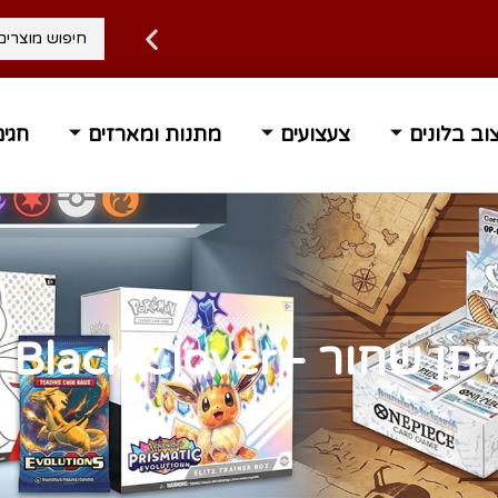
ה 1-3 ימי עסקים
משלוח עד ה
וב בלונים
צעצועים
מתנות ומארזים
חגים
ר - Black Clover