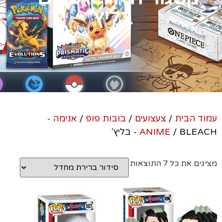
בליץ'
עמוד הבית
/
צעצועים
/
בובות פופ
/
אנימה -
/ BLEACH - בליץ'
ANIME
מציגים את כל ⁦7⁩ התוצאות