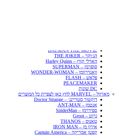
Fairy Tail – זנב הפיה
Hunter X Hunter
אינויאשה
JUJUTSU KAISEN
BLEACH – בליץ'
תלתן שחור – Black Clover
אנימה שונות
DC דיסי – לחץ כאן לצפייה בכל הפופים
BATMAN COMICS
BATMAN THE MOVIE
הג׳וקר – THE JOKER
הארלי קווין – Harley Quinn
סופרמן – SUPERMAN
וואנדרוומן – WONDER-WOMAN
פלאש – FLASH
PEACEMAKER
DC שונות
מארוול – MARVEL לחץ כאן לצפיית כל המוצרים
דוקטור סטריינג׳ – Doctor Strange
אנטמן – ANT-MAN
ספידרמן – SpiderMan
גרוט – Groot
טאנוס – THANOS
אירון מן – IRON MAN
קפטן אמריקה – Captain America