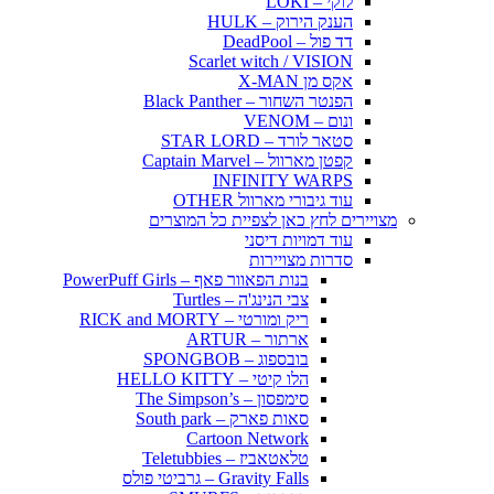
לוקי – LOKI
הענק הירוק – HULK
דד פול – DeadPool
Scarlet witch / VISION
אקס מן X-MAN
הפנטר השחור – Black Panther
ונום – VENOM
סטאר לורד – STAR LORD
קפטן מארוול – Captain Marvel
INFINITY WARPS
עוד גיבורי מארוול OTHER
מצויירים לחץ כאן לצפיית כל המוצרים
עוד דמויות דיסני
סדרות מצויירות
בנות הפאוור פאף – PowerPuff Girls
צבי הנינג'ה – Turtles
ריק ומורטי – RICK and MORTY
ארתור – ARTUR
בובספוג – SPONGBOB
הלו קיטי – HELLO KITTY
סימפסון – The Simpson’s
סאות פארק – South park
Cartoon Network
טלאטאביז – Teletubbies
Gravity Falls – גרביטי פולס