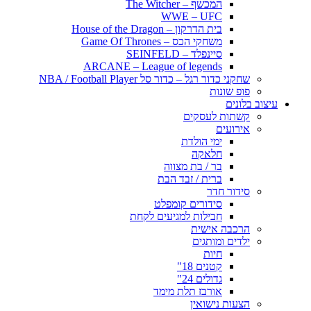
המכשף – The Witcher
WWE – UFC
בית הדרקון – House of the Dragon
משחקי הכס – Game Of Thrones
סיינפלד – SEINFELD
ARCANE – League of legends
שחקני כדור רגל – כדור סל NBA / Football Player
פופ שונות
עיצוב בלונים
קשתות לעסקים
אירועים
ימי הולדת
חלאקה
בר / בת מצווה
ברית / זבד הבת
סידור חדר
סידורים קומפלט
חבילות למגיעים לקחת
הרכבה אישית
ילדים ומותגים
חיות
קטנים 18"
גדולים 24"
אורבז תלת מימד
הצעות נישואין