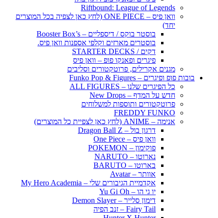
Riftbound: League of Legends
וואן פיס – ONE PIECE (לחץ כאן לצפיה בכל המוצרים
יחד)
בוסטר בוקס / דיספליים – Booster Box’s
בוסטרים מארזים וקלפי אספנות וואן פיס.
דקים / STARTER DECKS
פיגרים ופאנקו פופ – וואן פיס
מגנים אקרילים, פרוטקטורים וסליבים
בובות פופ ופיגרים – Funko Pop & Figures
כל הפיגרים שלנו – ALL FIGURES
חדש על המדף – New Drops
פרוטקטורים ותוספות למשלוחים
FREDDY FUNKO
אנימה – ANIME (לחץ כאן לצפיית כל המוצרים)
דרגון בול – Dragon Ball Z
וואן פיס – One Piece
פוקימון – POKEMON
נארוטו – NARUTO
בארוטו – BARUTO
אוותר – Avatar
אקדמיית הגיבורים שלי – My Hero Academia
יו גי הו – Yu Gi Oh
דימון סלייר – Demon Slayer
Fairy Tail – זנב הפיה
Hunter X Hunter