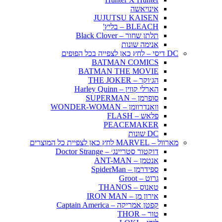
אינויאשה
JUJUTSU KAISEN
BLEACH – בליץ'
תלתן שחור – Black Clover
אנימה שונות
DC דיסי – לחץ כאן לצפייה בכל הפופים
BATMAN COMICS
BATMAN THE MOVIE
הג׳וקר – THE JOKER
הארלי קווין – Harley Quinn
סופרמן – SUPERMAN
וואנדרוומן – WONDER-WOMAN
פלאש – FLASH
PEACEMAKER
DC שונות
מארוול – MARVEL לחץ כאן לצפיית כל המוצרים
דוקטור סטריינג׳ – Doctor Strange
אנטמן – ANT-MAN
ספידרמן – SpiderMan
גרוט – Groot
טאנוס – THANOS
אירון מן – IRON MAN
קפטן אמריקה – Captain America
טור – THOR