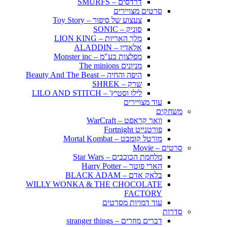
דרדסים – SMURFS
סרטים מצויירים
צעצוע של סיפור – Toy Story
סוניק – SONIC
מלך האריות – LION KING
אלאדין – ALADDIN
מפלצות בע"מ – Monster inc
מניונים The minions
היפה והחיה – Beauty And The Beast
שרק – SHREK
לילו וסטיץ' – LILO AND STITCH
עוד מצויירים
משחקים
וואר קראפט – WarCraft
פורטנייט Fortnight
מורטל קומבט – Mortal Kombat
סרטים – Movie
מלחמת הכוכבים – Star Wars
הארי פוטר – Harry Potter
בלאק אדם – BLACK ADAM
WILLY WONKA & THE CHOCOLATE
FACTORY
עוד דמויות מסרטים
סדרות
דברים מוזרים – stranger things