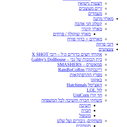
הצעות נישואין
זרים מעוצבים
מעמדים
מארזי מתנה
קטלוג חגי אהבה
מארזי קינדר
מארזי שוקולד / פרחים
מארזים + כדור פורח
דובי פרווה
צעצועים
אקדחי חצים כדורים וג׳ל – רובי X SHOT
בית הבובות של גבי – Gabby's Dollhouse
סמאשרס – SMASHERS
ריינבוקורן RainBoCoRns
מפרץ ההרפתקאות
באקוגן
האצ'ימל Hatchimals
לול LOL
חד קרן UniCorn
משחקי חברה וחשיבה לכל המשפחה
חשיבה
חברה
מונופול
משחקים, גיבורים ועל שלט
משחקים