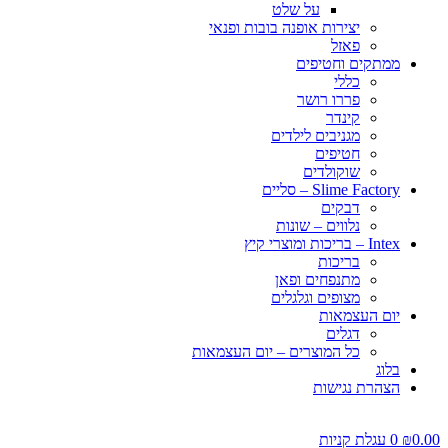
על שלט
יצירות אופנה בובות ופנאי
פאזל
ממתקים וחטיפים
כללי
פררו רושר
קינדר
מגניבים לילדים
חטיפים
שוקולדים
Slime Factory – סליים
דבקים
נלווים – שונות
Intex – בריכות ומוצרי קיץ
בריכות
מתנפחים ופאן
מצופים וגלגלים
יום העצמאות
דגלים
כל המוצרים – יום העצמאות
בלוג
הצהרת נגישות
0.00
₪
0
עגלת קניות