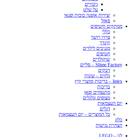
גיבורים
על שלט
יצירות אופנה בובות ופנאי
פאזל
ממתקים וחטיפים
כללי
פררו רושר
קינדר
מגניבים לילדים
חטיפים
שוקולדים
Slime Factory – סליים
דבקים
נלווים – שונות
Intex – בריכות ומוצרי קיץ
בריכות
מתנפחים ופאן
מצופים וגלגלים
יום העצמאות
דגלים
כל המוצרים – יום העצמאות
בלוג
הצהרת נגישות
לגו – LEGO