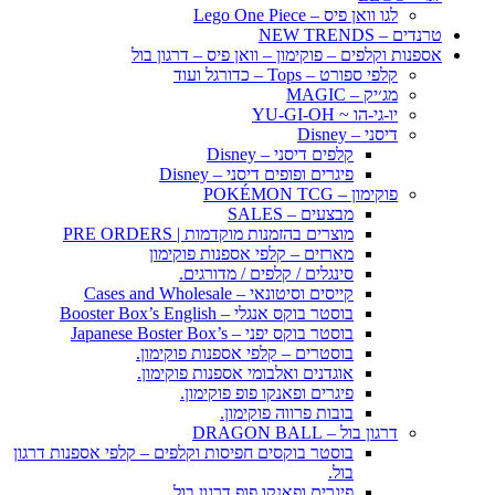
לגו וואן פיס – Lego One Piece
טרנדים – NEW TRENDS
אספנות וקלפים – פוקימון – וואן פיס – דרגון בול
קלפי ספורט – Tops – כדורגל ועוד
מג׳יק – MAGIC
יו-גי-הו ~ YU-GI-OH
דיסני – Disney
קלפים דיסני – Disney
פיגרים ופופים דיסני – Disney
פוקימון – POKÉMON TCG
מבצעים – SALES
מוצרים בהזמנות מוקדמות | PRE ORDERS
מארזים – קלפי אספנות פוקימון
סינגלים / קלפים / מדורגים.
קייסים וסיטונאי – Cases and Wholesale
בוסטר בוקס אנגלי – Booster Box’s English
בוסטר בוקס יפני – Japanese Boster Box’s
בוסטרים – קלפי אספנות פוקימון.
אוגדנים ואלבומי אספנות פוקימון.
פיגרים ופאנקו פופ פוקימון.
בובות פרווה פוקימון.
דרגון בול – DRAGON BALL
בוסטר בוקסים חפיסות וקלפים – קלפי אספנות דרגון
בול.
פיגרים ופאנקו פופ דרגון בול.