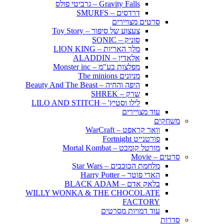
Gravity Falls – גרביטי פולס
דרדסים – SMURFS
סרטים מצויירים
צעצוע של סיפור – Toy Story
סוניק – SONIC
מלך האריות – LION KING
אלאדין – ALADDIN
מפלצות בע"מ – Monster inc
מניונים The minions
היפה והחיה – Beauty And The Beast
שרק – SHREK
לילו וסטיץ' – LILO AND STITCH
עוד מצויירים
משחקים
וואר קראפט – WarCraft
פורטנייט Fortnight
מורטל קומבט – Mortal Kombat
סרטים – Movie
מלחמת הכוכבים – Star Wars
הארי פוטר – Harry Potter
בלאק אדם – BLACK ADAM
WILLY WONKA & THE CHOCOLATE
FACTORY
עוד דמויות מסרטים
סדרות