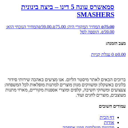
סמאשרס עונה 5 דינו – ביצה בינונית
SMASHERS
75.00
₪
המחיר המקורי היה: ₪75.00.
59.00
₪
המחיר הנוכחי הוא:
₪59.00.
הוספה לסל
מצב הזמנה:
0.00
₪
0
עגלת קניות
ברוכים הבאים לאתר מיסטר הליום. אנו מציעים באהבה שירותי סידור
בלונים באשקלון ומשווקים מגוון מוצרים למתנות מופלאות לכל המשפחה:
צעצועים ומשחקי חשיבה, קלפים ומוצרי אספנות מקוריים, מארזי מתנות
מעוצבים, מוצרים לחגים ועוד.
עמודים חשובים
דף הבית
אודות
מדיניות משלוחים וזמני אספקה