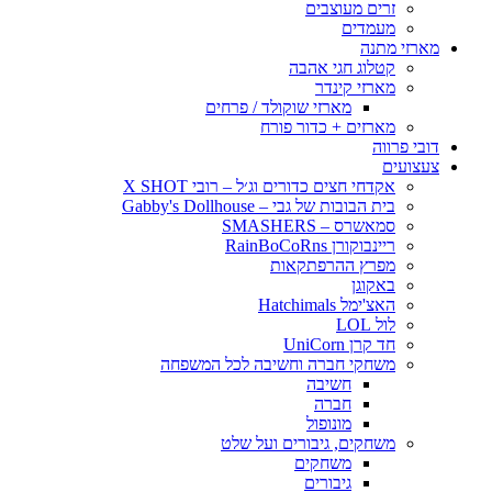
זרים מעוצבים
מעמדים
מארזי מתנה
קטלוג חגי אהבה
מארזי קינדר
מארזי שוקולד / פרחים
מארזים + כדור פורח
דובי פרווה
צעצועים
אקדחי חצים כדורים וג׳ל – רובי X SHOT
בית הבובות של גבי – Gabby's Dollhouse
סמאשרס – SMASHERS
ריינבוקורן RainBoCoRns
מפרץ ההרפתקאות
באקוגן
האצ'ימל Hatchimals
לול LOL
חד קרן UniCorn
משחקי חברה וחשיבה לכל המשפחה
חשיבה
חברה
מונופול
משחקים, גיבורים ועל שלט
משחקים
גיבורים