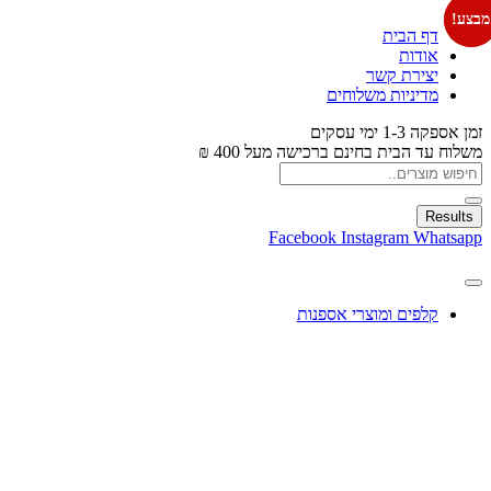
מבצע!
מבצע!
דף הבית
אודות
יצירת קשר
מדיניות משלוחים
זמן אספקה 1-3 ימי עסקים
משלוח עד הבית בחינם ברכישה מעל 400 ₪
Results
Facebook
Instagram
Whatsapp
קלפים ומוצרי אספנות
עיצוב בלונים
צעצועים
מתנות ומארזים
חגים ומוצרים עונתיים
X
0.00
₪
0
עגלת קניות