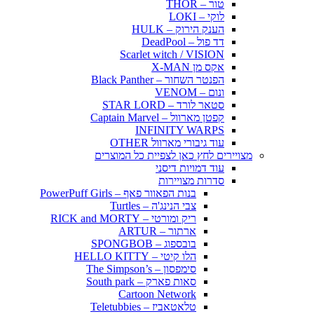
טור – THOR
לוקי – LOKI
הענק הירוק – HULK
דד פול – DeadPool
Scarlet witch / VISION
אקס מן X-MAN
הפנטר השחור – Black Panther
ונום – VENOM
סטאר לורד – STAR LORD
קפטן מארוול – Captain Marvel
INFINITY WARPS
עוד גיבורי מארוול OTHER
מצויירים לחץ כאן לצפיית כל המוצרים
עוד דמויות דיסני
סדרות מצויירות
בנות הפאוור פאף – PowerPuff Girls
צבי הנינג'ה – Turtles
ריק ומורטי – RICK and MORTY
ארתור – ARTUR
בובספוג – SPONGBOB
הלו קיטי – HELLO KITTY
סימפסון – The Simpson’s
סאות פארק – South park
Cartoon Network
טלאטאביז – Teletubbies