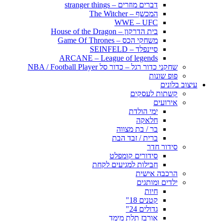
דברים מוזרים – stranger things
המכשף – The Witcher
WWE – UFC
בית הדרקון – House of the Dragon
משחקי הכס – Game Of Thrones
סיינפלד – SEINFELD
ARCANE – League of legends
שחקני כדור רגל – כדור סל NBA / Football Player
פופ שונות
עיצוב בלונים
קשתות לעסקים
אירועים
ימי הולדת
חלאקה
בר / בת מצווה
ברית / זבד הבת
סידור חדר
סידורים קומפלט
חבילות למגיעים לקחת
הרכבה אישית
ילדים ומותגים
חיות
קטנים 18"
גדולים 24"
אורבז תלת מימד