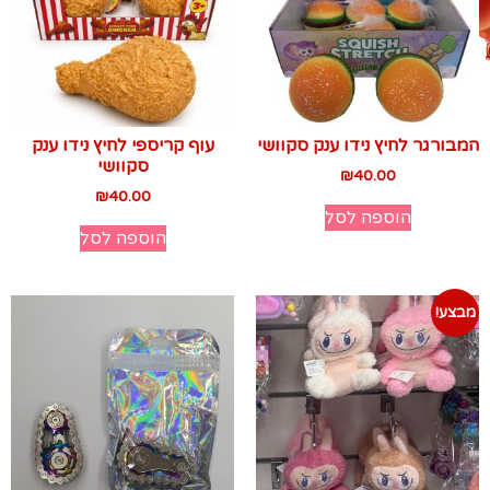
המבורגר לחיץ נידו ענק סקוושי
עוף קריספי לחיץ נידו ענק
סקוושי
₪
40.00
₪
40.00
הוספה לסל
הוספה לסל
מבצע!