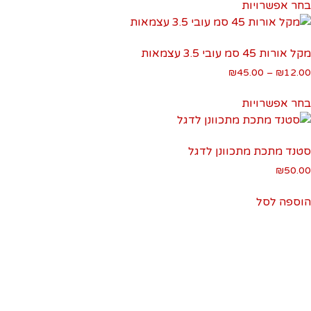
בחר אפשרויות
זה
את
עד
יש
האפשרויות
מספר
בעמוד
מקל אורות 45 סמ עובי 3.5 עצמאות
סוגים.
המוצר
טווח
₪
45.00
–
₪
12.00
ניתן
מחירים:
למוצר
לבחור
בחר אפשרויות
זה
את
עד
יש
האפשרויות
מספר
בעמוד
סטנד מתכת מתכוונן לדגל
סוגים.
המוצר
₪
50.00
ניתן
לבחור
הוספה לסל
את
האפשרויות
בעמוד
המוצר