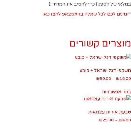
במלאי של הספק) כדי להטיב את המחיר :)
*
זמינים לכם לכל שאלה בוואטצאפ לחצו כאן
מוצרים קשורים
משקפי דגל ישראל + כובע
טווח
₪
50.00
–
₪
15.00
מחירים:
למוצר
בחר אפשרויות
זה
עד
יש
מספר
טבעת אורות עצמאות
סוגים.
טווח
₪
25.00
–
₪
4.00
ניתן
מחירים:
למוצר
לבחור