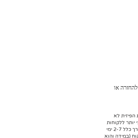
להחזרה או
הפיזית לא
 יותר ללקוחות
שמזמינים מראש דרך האתר וקובעים איסוף עצמי או משלוח (בדרך כלל 2-7 ימי
ח (במידה והוא