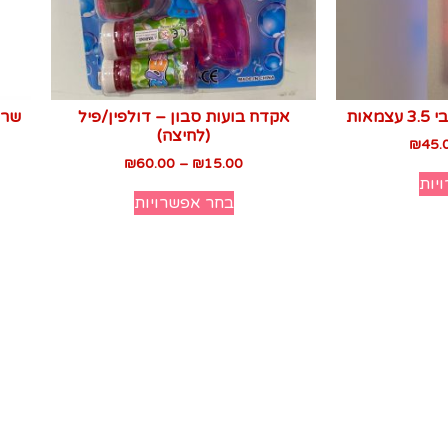
אקדח בועות סבון – דולפין/פיל
שרש
(לחיצה)
₪
45.
₪
60.00
–
₪
15.00
יות
בחר אפשרויות