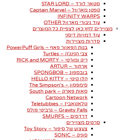
סטאר לורד – STAR LORD
קפטן מארוול – Captain Marvel
INFINITY WARPS
עוד גיבורי מארוול OTHER
מצויירים לחץ כאן לצפיית כל המוצרים
עוד דמויות דיסני
סדרות מצויירות
בנות הפאוור פאף – PowerPuff Girls
צבי הנינג'ה – Turtles
ריק ומורטי – RICK and MORTY
ארתור – ARTUR
בובספוג – SPONGBOB
הלו קיטי – HELLO KITTY
סימפסון – The Simpson’s
סאות פארק – South park
Cartoon Network
טלאטאביז – Teletubbies
Gravity Falls – גרביטי פולס
דרדסים – SMURFS
סרטים מצויירים
צעצוע של סיפור – Toy Story
סוניק – SONIC