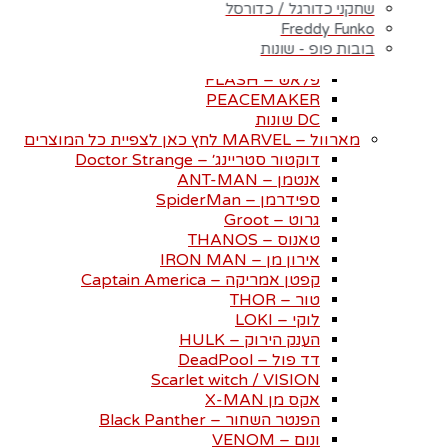
הג׳וקר – THE JOKER
שחקני כדורגל / כדורסל
הארלי קווין – Harley Quinn
Freddy Funko
סופרמן – SUPERMAN
בובות פופ - שונות
וואנדרוומן – WONDER-WOMAN
פלאש – FLASH
PEACEMAKER
DC שונות
מארוול – MARVEL לחץ כאן לצפיית כל המוצרים
דוקטור סטריינג׳ – Doctor Strange
אנטמן – ANT-MAN
ספידרמן – SpiderMan
גרוט – Groot
טאנוס – THANOS
אירון מן – IRON MAN
קפטן אמריקה – Captain America
טור – THOR
לוקי – LOKI
הענק הירוק – HULK
דד פול – DeadPool
Scarlet witch / VISION
אקס מן X-MAN
הפנטר השחור – Black Panther
ונום – VENOM