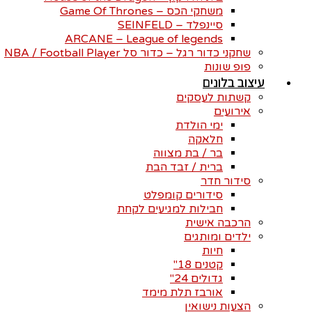
משחקי הכס – Game Of Thrones
סיינפלד – SEINFELD
ARCANE – League of legends
שחקני כדור רגל – כדור סל NBA / Football Player
פופ שונות
עיצוב בלונים
קשתות לעסקים
אירועים
ימי הולדת
חלאקה
בר / בת מצווה
ברית / זבד הבת
סידור חדר
סידורים קומפלט
חבילות למגיעים לקחת
הרכבה אישית
ילדים ומותגים
חיות
קטנים 18"
גדולים 24"
אורבז תלת מימד
הצעות נישואין