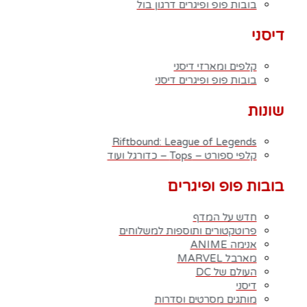
בובות פופ ופיגרים דרגון בול
פרוטקטורים ותוספות למשלוחים
FREDDY FUNKO
אנימה – ANIME (לחץ כאן לצפיית כל המוצרים)
דיסני
דרגון בול – Dragon Ball Z
וואן פיס – One Piece
קלפים ומארזי דיסני
פוקימון – POKEMON
בובות פופ ופיגרים דיסני
נארוטו – NARUTO
בארוטו – BARUTO
שונות
אוותר – Avatar
אקדמיית הגיבורים שלי – My Hero Academia
יו גי הו – Yu Gi Oh
Riftbound: League of Legends
קלפי ספורט – Tops – כדורגל ועוד
דימון סלייר – Demon Slayer
Fairy Tail – זנב הפיה
Hunter X Hunter
בובות פופ ופיגרים
אינויאשה
JUJUTSU KAISEN
חדש על המדף
BLEACH – בליץ'
פרוטקטורים ותוספות למשלוחים
תלתן שחור – Black Clover
אנימה ANIME
אנימה שונות
מארבל MARVEL
DC דיסי – לחץ כאן לצפייה בכל הפופים
העולם של DC
BATMAN COMICS
דיסני
BATMAN THE MOVIE
מותגים מסרטים וסדרות