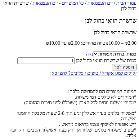
עמוד הבית
/
יום העצמאות
/
כל המוצרים - יום העצמאות
/ שרשרת הוואי
כחול לבן
שרשרת הוואי כחול לבן
שרשרת הוואי כחול לבן
2.00
₪
–
10.00
₪
טווח מחירים: ⁦₪2.00⁩ עד ⁦₪10.00⁩
כמות
נקה
כמות של שרשרת הוואי כחול לבן
הוספה לסל
זקוקים למגן אקריל / טופים / סליבים? לחצו כאן
תמונות המוצרים הם להמחשה בלבד !
*המחירים לא כוללים דמי משלוח.
*מחירי משלוח נוחים לכל הארץ (ישוכללו לפני סיכום ההזמנה)
*משלוחי בלונים בעיר אשקלון יגיע תוך 2-8 שעות מקבלת ההזמנה
ואישורה.
*יש אופציה לאיסוף עצמי בתיאום מראש .
*עיצוב ומשלוחי בלונים ישלחו אך ורק בעיר אשקלון והסביבה הקרובה
אליה.