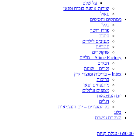
על שלט
יצירות אופנה בובות ופנאי
פאזל
ממתקים וחטיפים
כללי
פררו רושר
קינדר
מגניבים לילדים
חטיפים
שוקולדים
Slime Factory – סליים
דבקים
נלווים – שונות
Intex – בריכות ומוצרי קיץ
בריכות
מתנפחים ופאן
מצופים וגלגלים
יום העצמאות
דגלים
כל המוצרים – יום העצמאות
בלוג
הצהרת נגישות
0.00
₪
0
עגלת קניות