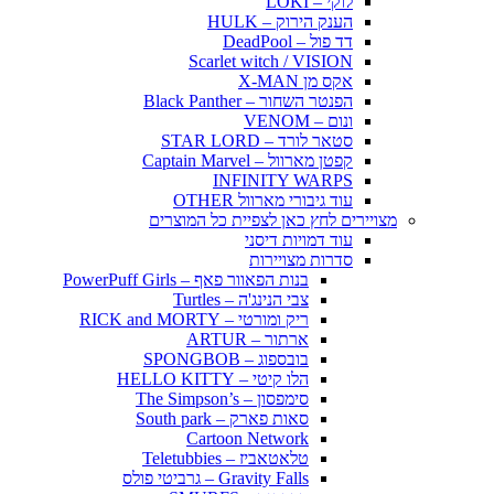
לוקי – LOKI
הענק הירוק – HULK
דד פול – DeadPool
Scarlet witch / VISION
אקס מן X-MAN
הפנטר השחור – Black Panther
ונום – VENOM
סטאר לורד – STAR LORD
קפטן מארוול – Captain Marvel
INFINITY WARPS
עוד גיבורי מארוול OTHER
מצויירים לחץ כאן לצפיית כל המוצרים
עוד דמויות דיסני
סדרות מצויירות
בנות הפאוור פאף – PowerPuff Girls
צבי הנינג'ה – Turtles
ריק ומורטי – RICK and MORTY
ארתור – ARTUR
בובספוג – SPONGBOB
הלו קיטי – HELLO KITTY
סימפסון – The Simpson’s
סאות פארק – South park
Cartoon Network
טלאטאביז – Teletubbies
Gravity Falls – גרביטי פולס