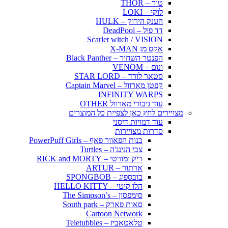
טור – THOR
לוקי – LOKI
הענק הירוק – HULK
דד פול – DeadPool
Scarlet witch / VISION
אקס מן X-MAN
הפנטר השחור – Black Panther
ונום – VENOM
סטאר לורד – STAR LORD
קפטן מארוול – Captain Marvel
INFINITY WARPS
עוד גיבורי מארוול OTHER
מצויירים לחץ כאן לצפיית כל המוצרים
עוד דמויות דיסני
סדרות מצויירות
בנות הפאוור פאף – PowerPuff Girls
צבי הנינג'ה – Turtles
ריק ומורטי – RICK and MORTY
ארתור – ARTUR
בובספוג – SPONGBOB
הלו קיטי – HELLO KITTY
סימפסון – The Simpson’s
סאות פארק – South park
Cartoon Network
טלאטאביז – Teletubbies