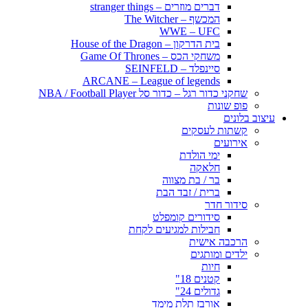
דברים מוזרים – stranger things
המכשף – The Witcher
WWE – UFC
בית הדרקון – House of the Dragon
משחקי הכס – Game Of Thrones
סיינפלד – SEINFELD
ARCANE – League of legends
שחקני כדור רגל – כדור סל NBA / Football Player
פופ שונות
עיצוב בלונים
קשתות לעסקים
אירועים
ימי הולדת
חלאקה
בר / בת מצווה
ברית / זבד הבת
סידור חדר
סידורים קומפלט
חבילות למגיעים לקחת
הרכבה אישית
ילדים ומותגים
חיות
קטנים 18"
גדולים 24"
אורבז תלת מימד