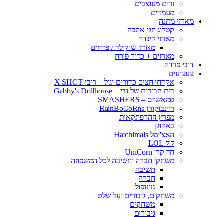
זרים מעוצבים
מעמדים
מארזי מתנה
קטלוג חגי אהבה
מארזי קינדר
מארזי שוקולד / פרחים
מארזים + כדור פורח
דובי פרווה
צעצועים
אקדחי חצים כדורים וג׳ל – רובי X SHOT
בית הבובות של גבי – Gabby's Dollhouse
סמאשרס – SMASHERS
ריינבוקורן RainBoCoRns
מפרץ ההרפתקאות
באקוגן
האצ'ימל Hatchimals
לול LOL
חד קרן UniCorn
משחקי חברה וחשיבה לכל המשפחה
חשיבה
חברה
מונופול
משחקים, גיבורים ועל שלט
משחקים
גיבורים