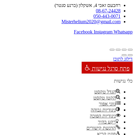
רחבעם זאבי 4, אשקלון (ברנע סנטר)
08-67-24428
050-443-0071
Misterhelium2020@gmail.com
Facebook
Instagram
Whatsapp
דילוג לתוכן
פתח סרגל נגישות
כלי נגישות
הגדל טקסט
הקטן טקסט
גווני אפור
ניגודיות גבוהה
ניגודיות הפוכה
רקע בהיר
הדגשת קישורים
פונט קריא