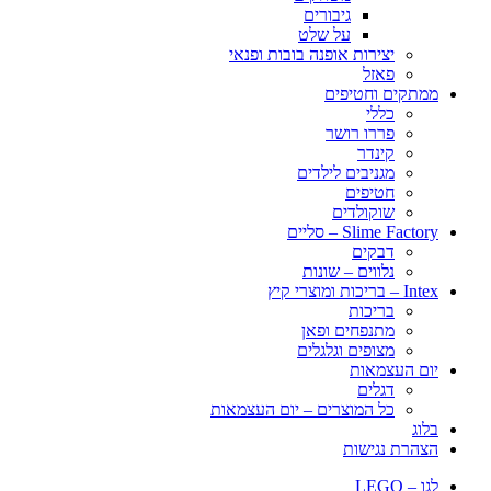
גיבורים
על שלט
יצירות אופנה בובות ופנאי
פאזל
ממתקים וחטיפים
כללי
פררו רושר
קינדר
מגניבים לילדים
חטיפים
שוקולדים
Slime Factory – סליים
דבקים
נלווים – שונות
Intex – בריכות ומוצרי קיץ
בריכות
מתנפחים ופאן
מצופים וגלגלים
יום העצמאות
דגלים
כל המוצרים – יום העצמאות
בלוג
הצהרת נגישות
לגו – LEGO