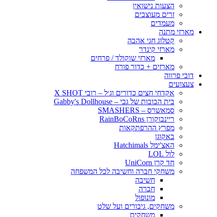
הצעות נישואין
זרים מעוצבים
מעמדים
מארזי מתנה
קטלוג חגי אהבה
מארזי קינדר
מארזי שוקולד / פרחים
מארזים + כדור פורח
דובי פרווה
צעצועים
אקדחי חצים כדורים וג׳ל – רובי X SHOT
בית הבובות של גבי – Gabby's Dollhouse
סמאשרס – SMASHERS
ריינבוקורן RainBoCoRns
מפרץ ההרפתקאות
באקוגן
האצ'ימל Hatchimals
לול LOL
חד קרן UniCorn
משחקי חברה וחשיבה לכל המשפחה
חשיבה
חברה
מונופול
משחקים, גיבורים ועל שלט
משחקים