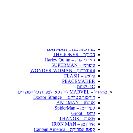
Fairy Tail – זנב הפיה
Hunter X Hunter
אינויאשה
JUJUTSU KAISEN
BLEACH – בליץ'
תלתן שחור – Black Clover
אנימה שונות
DC דיסי – לחץ כאן לצפייה בכל הפופים
BATMAN COMICS
BATMAN THE MOVIE
הג׳וקר – THE JOKER
הארלי קווין – Harley Quinn
סופרמן – SUPERMAN
וואנדרוומן – WONDER-WOMAN
פלאש – FLASH
PEACEMAKER
DC שונות
מארוול – MARVEL לחץ כאן לצפיית כל המוצרים
דוקטור סטריינג׳ – Doctor Strange
אנטמן – ANT-MAN
ספידרמן – SpiderMan
גרוט – Groot
טאנוס – THANOS
אירון מן – IRON MAN
קפטן אמריקה – Captain America