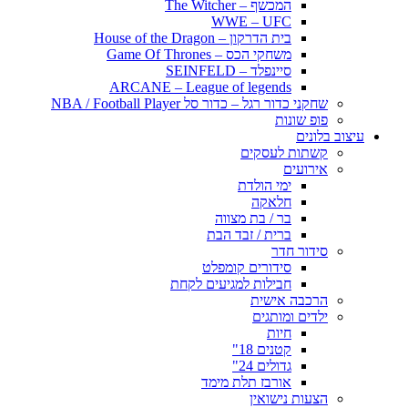
המכשף – The Witcher
WWE – UFC
בית הדרקון – House of the Dragon
משחקי הכס – Game Of Thrones
סיינפלד – SEINFELD
ARCANE – League of legends
שחקני כדור רגל – כדור סל NBA / Football Player
פופ שונות
עיצוב בלונים
קשתות לעסקים
אירועים
ימי הולדת
חלאקה
בר / בת מצווה
ברית / זבד הבת
סידור חדר
סידורים קומפלט
חבילות למגיעים לקחת
הרכבה אישית
ילדים ומותגים
חיות
קטנים 18"
גדולים 24"
אורבז תלת מימד
הצעות נישואין