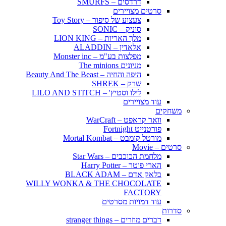
דרדסים – SMURFS
סרטים מצויירים
צעצוע של סיפור – Toy Story
סוניק – SONIC
מלך האריות – LION KING
אלאדין – ALADDIN
מפלצות בע"מ – Monster inc
מניונים The minions
היפה והחיה – Beauty And The Beast
שרק – SHREK
לילו וסטיץ' – LILO AND STITCH
עוד מצויירים
משחקים
וואר קראפט – WarCraft
פורטנייט Fortnight
מורטל קומבט – Mortal Kombat
סרטים – Movie
מלחמת הכוכבים – Star Wars
הארי פוטר – Harry Potter
בלאק אדם – BLACK ADAM
WILLY WONKA & THE CHOCOLATE
FACTORY
עוד דמויות מסרטים
סדרות
דברים מוזרים – stranger things