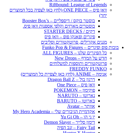
Riftbound: League of Legends
וואן פיס – ONE PIECE (לחץ כאן לצפיה בכל המוצרים
יחד)
בוסטר בוקס / דיספליים – Booster Box’s
בוסטרים מארזים וקלפי אספנות וואן פיס.
דקים / STARTER DECKS
פיגרים ופאנקו פופ – וואן פיס
מגנים אקרילים, פרוטקטורים וסליבים
בובות פופ ופיגרים – Funko Pop & Figures
כל הפיגרים שלנו – ALL FIGURES
חדש על המדף – New Drops
פרוטקטורים ותוספות למשלוחים
FREDDY FUNKO
אנימה – ANIME (לחץ כאן לצפיית כל המוצרים)
דרגון בול – Dragon Ball Z
וואן פיס – One Piece
פוקימון – POKEMON
נארוטו – NARUTO
בארוטו – BARUTO
אוותר – Avatar
אקדמיית הגיבורים שלי – My Hero Academia
יו גי הו – Yu Gi Oh
דימון סלייר – Demon Slayer
Fairy Tail – זנב הפיה
Hunter X Hunter