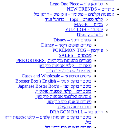
לגו וואן פיס – Lego One Piece
טרנדים – NEW TRENDS
אספנות וקלפים – פוקימון – וואן פיס – דרגון בול
קלפי ספורט – Tops – כדורגל ועוד
מג׳יק – MAGIC
יו-גי-הו ~ YU-GI-OH
דיסני – Disney
קלפים דיסני – Disney
פיגרים ופופים דיסני – Disney
פוקימון – POKÉMON TCG
מבצעים – SALES
מוצרים בהזמנות מוקדמות | PRE ORDERS
מארזים – קלפי אספנות פוקימון
סינגלים / קלפים / מדורגים.
קייסים וסיטונאי – Cases and Wholesale
בוסטר בוקס אנגלי – Booster Box’s English
בוסטר בוקס יפני – Japanese Boster Box’s
בוסטרים – קלפי אספנות פוקימון.
אוגדנים ואלבומי אספנות פוקימון.
פיגרים ופאנקו פופ פוקימון.
בובות פרווה פוקימון.
דרגון בול – DRAGON BALL
בוסטר בוקסים חפיסות וקלפים – קלפי אספנות דרגון
בול.
פיגרים ופאנקו פופ דרגון בול.