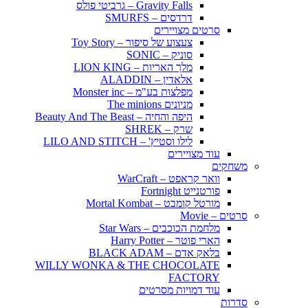
Gravity Falls – גרביטי פולס
דרדסים – SMURFS
סרטים מצויירים
צעצוע של סיפור – Toy Story
סוניק – SONIC
מלך האריות – LION KING
אלאדין – ALADDIN
מפלצות בע"מ – Monster inc
מניונים The minions
היפה והחיה – Beauty And The Beast
שרק – SHREK
לילו וסטיץ' – LILO AND STITCH
עוד מצויירים
משחקים
וואר קראפט – WarCraft
פורטנייט Fortnight
מורטל קומבט – Mortal Kombat
סרטים – Movie
מלחמת הכוכבים – Star Wars
הארי פוטר – Harry Potter
בלאק אדם – BLACK ADAM
WILLY WONKA & THE CHOCOLATE
FACTORY
עוד דמויות מסרטים
סדרות