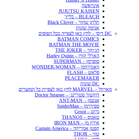
אינויאשה
JUJUTSU KAISEN
BLEACH – בליץ'
תלתן שחור – Black Clover
אנימה שונות
DC דיסי – לחץ כאן לצפייה בכל הפופים
BATMAN COMICS
BATMAN THE MOVIE
הג׳וקר – THE JOKER
הארלי קווין – Harley Quinn
סופרמן – SUPERMAN
וואנדרוומן – WONDER-WOMAN
פלאש – FLASH
PEACEMAKER
DC שונות
מארוול – MARVEL לחץ כאן לצפיית כל המוצרים
דוקטור סטריינג׳ – Doctor Strange
אנטמן – ANT-MAN
ספידרמן – SpiderMan
גרוט – Groot
טאנוס – THANOS
אירון מן – IRON MAN
קפטן אמריקה – Captain America
טור – THOR