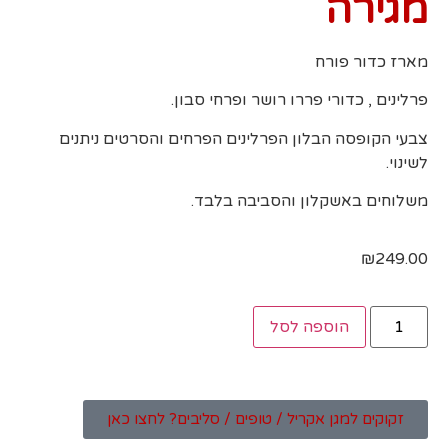
מגירה
מארז כדור פורח
פרלינים , כדורי פררו רושר ופרחי סבון.
צבעי הקופסה הבלון הפרלינים הפרחים והסרטים ניתנים
לשינוי.
משלוחים באשקלון והסביבה בלבד.
₪
249.00
הוספה לסל
זקוקים למגן אקריל / טופים / סליבים? לחצו כאן