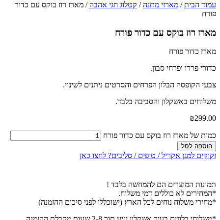
עמוד הבית
/
מארזי מתנה
/
קטלוג חגי אהבה
/ מארז רוז בוקס עם כדור
פורח
מארז רוז בוקס עם כדור פורח
מארז כדור פורח
כדורי פררו ופרחי סבון.
צבעי הקופסה הבלון הפרחים והסרטים ניתנים לשינוי.
משלוחים באשקלון והסביבה בלבד.
₪
299.00
כמות של מארז רוז בוקס עם כדור פורח
הוספה לסל
זקוקים למגן אקריל / טופים / סליבים? לחצו כאן
תמונות המוצרים הם להמחשה בלבד !
*המחירים לא כוללים דמי משלוח.
*מחירי משלוח נוחים לכל הארץ (ישוכללו לפני סיכום ההזמנה)
*משלוחי בלונים בעיר אשקלון יגיע תוך 2-8 שעות מקבלת ההזמנה