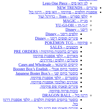
לגו וואן פיס – Lego One Piece
טרנדים – NEW TRENDS
אספנות וקלפים – פוקימון – וואן פיס – דרגון בול
קלפי ספורט – Tops – כדורגל ועוד
מג׳יק – MAGIC
יו-גי-הו ~ YU-GI-OH
דיסני – Disney
קלפים דיסני – Disney
פיגרים ופופים דיסני – Disney
פוקימון – POKÉMON TCG
מבצעים – SALES
מוצרים בהזמנות מוקדמות | PRE ORDERS
מארזים – קלפי אספנות פוקימון
סינגלים / קלפים / מדורגים.
קייסים וסיטונאי – Cases and Wholesale
בוסטר בוקס אנגלי – Booster Box’s English
בוסטר בוקס יפני – Japanese Boster Box’s
בוסטרים – קלפי אספנות פוקימון.
אוגדנים ואלבומי אספנות פוקימון.
פיגרים ופאנקו פופ פוקימון.
בובות פרווה פוקימון.
דרגון בול – DRAGON BALL
בוסטר בוקסים חפיסות וקלפים – קלפי אספנות דרגון
בול.
פיגרים ופאנקו פופ דרגון בול.