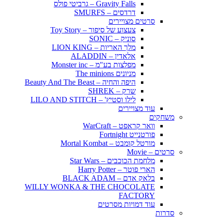
Gravity Falls – גרביטי פולס
דרדסים – SMURFS
סרטים מצויירים
צעצוע של סיפור – Toy Story
סוניק – SONIC
מלך האריות – LION KING
אלאדין – ALADDIN
מפלצות בע"מ – Monster inc
מניונים The minions
היפה והחיה – Beauty And The Beast
שרק – SHREK
לילו וסטיץ' – LILO AND STITCH
עוד מצויירים
משחקים
וואר קראפט – WarCraft
פורטנייט Fortnight
מורטל קומבט – Mortal Kombat
סרטים – Movie
מלחמת הכוכבים – Star Wars
הארי פוטר – Harry Potter
בלאק אדם – BLACK ADAM
WILLY WONKA & THE CHOCOLATE
FACTORY
עוד דמויות מסרטים
סדרות