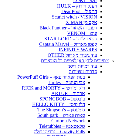
לוקי – LOKI
הענק הירוק – HULK
דד פול – DeadPool
Scarlet witch / VISION
אקס מן X-MAN
הפנטר השחור – Black Panther
ונום – VENOM
סטאר לורד – STAR LORD
קפטן מארוול – Captain Marvel
INFINITY WARPS
עוד גיבורי מארוול OTHER
מצויירים לחץ כאן לצפיית כל המוצרים
עוד דמויות דיסני
סדרות מצויירות
בנות הפאוור פאף – PowerPuff Girls
צבי הנינג'ה – Turtles
ריק ומורטי – RICK and MORTY
ארתור – ARTUR
בובספוג – SPONGBOB
הלו קיטי – HELLO KITTY
סימפסון – The Simpson’s
סאות פארק – South park
Cartoon Network
טלאטאביז – Teletubbies
Gravity Falls – גרביטי פולס