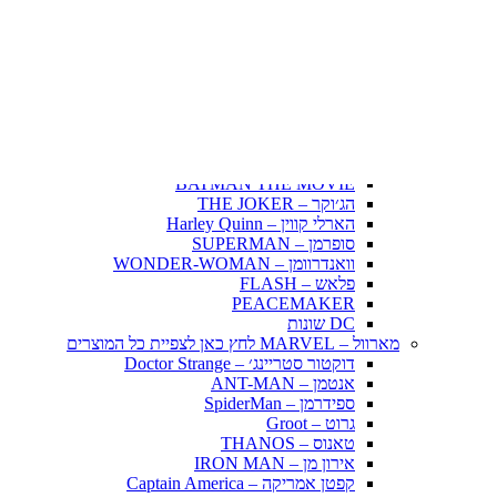
Fairy Tail – זנב הפיה
Hunter X Hunter
אינויאשה
JUJUTSU KAISEN
BLEACH – בליץ'
תלתן שחור – Black Clover
אנימה שונות
DC דיסי – לחץ כאן לצפייה בכל הפופים
BATMAN COMICS
BATMAN THE MOVIE
הג׳וקר – THE JOKER
הארלי קווין – Harley Quinn
סופרמן – SUPERMAN
וואנדרוומן – WONDER-WOMAN
פלאש – FLASH
PEACEMAKER
DC שונות
מארוול – MARVEL לחץ כאן לצפיית כל המוצרים
דוקטור סטריינג׳ – Doctor Strange
אנטמן – ANT-MAN
ספידרמן – SpiderMan
גרוט – Groot
טאנוס – THANOS
אירון מן – IRON MAN
קפטן אמריקה – Captain America