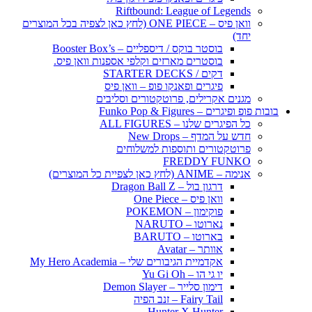
Riftbound: League of Legends
וואן פיס – ONE PIECE (לחץ כאן לצפיה בכל המוצרים
יחד)
בוסטר בוקס / דיספליים – Booster Box’s
בוסטרים מארזים וקלפי אספנות וואן פיס.
דקים / STARTER DECKS
פיגרים ופאנקו פופ – וואן פיס
מגנים אקרילים, פרוטקטורים וסליבים
בובות פופ ופיגרים – Funko Pop & Figures
כל הפיגרים שלנו – ALL FIGURES
חדש על המדף – New Drops
פרוטקטורים ותוספות למשלוחים
FREDDY FUNKO
אנימה – ANIME (לחץ כאן לצפיית כל המוצרים)
דרגון בול – Dragon Ball Z
וואן פיס – One Piece
פוקימון – POKEMON
נארוטו – NARUTO
בארוטו – BARUTO
אוותר – Avatar
אקדמיית הגיבורים שלי – My Hero Academia
יו גי הו – Yu Gi Oh
דימון סלייר – Demon Slayer
Fairy Tail – זנב הפיה
Hunter X Hunter