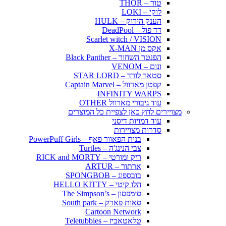
טור – THOR
לוקי – LOKI
הענק הירוק – HULK
דד פול – DeadPool
Scarlet witch / VISION
אקס מן X-MAN
הפנטר השחור – Black Panther
ונום – VENOM
סטאר לורד – STAR LORD
קפטן מארוול – Captain Marvel
INFINITY WARPS
עוד גיבורי מארוול OTHER
מצויירים לחץ כאן לצפיית כל המוצרים
עוד דמויות דיסני
סדרות מצויירות
בנות הפאוור פאף – PowerPuff Girls
צבי הנינג'ה – Turtles
ריק ומורטי – RICK and MORTY
ארתור – ARTUR
בובספוג – SPONGBOB
הלו קיטי – HELLO KITTY
סימפסון – The Simpson’s
סאות פארק – South park
Cartoon Network
טלאטאביז – Teletubbies