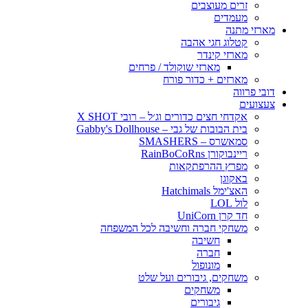
זרים מעוצבים
מעמדים
מארזי מתנה
קטלוג חגי אהבה
מארזי קינדר
מארזי שוקולד / פרחים
מארזים + כדור פורח
דובי פרווה
צעצועים
אקדחי חצים כדורים וג׳ל – רובי X SHOT
בית הבובות של גבי – Gabby's Dollhouse
סמאשרס – SMASHERS
ריינבוקורן RainBoCoRns
מפרץ ההרפתקאות
באקוגן
האצ'ימל Hatchimals
לול LOL
חד קרן UniCorn
משחקי חברה וחשיבה לכל המשפחה
חשיבה
חברה
מונופול
משחקים, גיבורים ועל שלט
משחקים
גיבורים