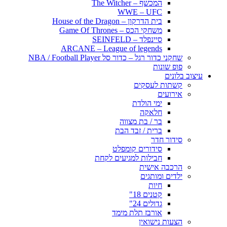
המכשף – The Witcher
WWE – UFC
בית הדרקון – House of the Dragon
משחקי הכס – Game Of Thrones
סיינפלד – SEINFELD
ARCANE – League of legends
שחקני כדור רגל – כדור סל NBA / Football Player
פופ שונות
עיצוב בלונים
קשתות לעסקים
אירועים
ימי הולדת
חלאקה
בר / בת מצווה
ברית / זבד הבת
סידור חדר
סידורים קומפלט
חבילות למגיעים לקחת
הרכבה אישית
ילדים ומותגים
חיות
קטנים 18"
גדולים 24"
אורבז תלת מימד
הצעות נישואין