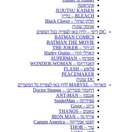
אינויאשה
JUJUTSU KAISEN
BLEACH – בליץ'
תלתן שחור – Black Clover
אנימה שונות
DC דיסי – לחץ כאן לצפייה בכל הפופים
BATMAN COMICS
BATMAN THE MOVIE
הג׳וקר – THE JOKER
הארלי קווין – Harley Quinn
סופרמן – SUPERMAN
וואנדרוומן – WONDER-WOMAN
פלאש – FLASH
PEACEMAKER
DC שונות
מארוול – MARVEL לחץ כאן לצפיית כל המוצרים
דוקטור סטריינג׳ – Doctor Strange
אנטמן – ANT-MAN
ספידרמן – SpiderMan
גרוט – Groot
טאנוס – THANOS
אירון מן – IRON MAN
קפטן אמריקה – Captain America
טור – THOR