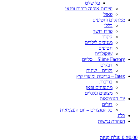
על שלט
יצירות אופנה בובות ופנאי
פאזל
ממתקים וחטיפים
כללי
פררו רושר
קינדר
מגניבים לילדים
חטיפים
שוקולדים
Slime Factory – סליים
דבקים
נלווים – שונות
Intex – בריכות ומוצרי קיץ
בריכות
מתנפחים ופאן
מצופים וגלגלים
יום העצמאות
דגלים
כל המוצרים – יום העצמאות
בלוג
הצהרת נגישות
0.00
₪
0
עגלת קניות