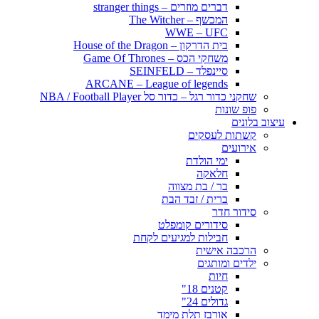
דברים מוזרים – stranger things
המכשף – The Witcher
WWE – UFC
בית הדרקון – House of the Dragon
משחקי הכס – Game Of Thrones
סיינפלד – SEINFELD
ARCANE – League of legends
שחקני כדור רגל – כדור סל NBA / Football Player
פופ שונות
עיצוב בלונים
קשתות לעסקים
אירועים
ימי הולדת
חלאקה
בר / בת מצווה
ברית / זבד הבת
סידור חדר
סידורים קומפלט
חבילות למגיעים לקחת
הרכבה אישית
ילדים ומותגים
חיות
קטנים 18"
גדולים 24"
אורבז תלת מימד