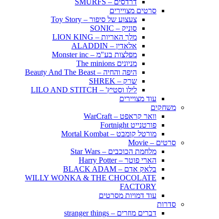
דרדסים – SMURFS
סרטים מצויירים
צעצוע של סיפור – Toy Story
סוניק – SONIC
מלך האריות – LION KING
אלאדין – ALADDIN
מפלצות בע"מ – Monster inc
מניונים The minions
היפה והחיה – Beauty And The Beast
שרק – SHREK
לילו וסטיץ' – LILO AND STITCH
עוד מצויירים
משחקים
וואר קראפט – WarCraft
פורטנייט Fortnight
מורטל קומבט – Mortal Kombat
סרטים – Movie
מלחמת הכוכבים – Star Wars
הארי פוטר – Harry Potter
בלאק אדם – BLACK ADAM
WILLY WONKA & THE CHOCOLATE
FACTORY
עוד דמויות מסרטים
סדרות
דברים מוזרים – stranger things