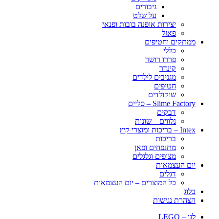
גיבורים
על שלט
יצירות אופנה בובות ופנאי
פאזל
ממתקים וחטיפים
כללי
פררו רושר
קינדר
מגניבים לילדים
חטיפים
שוקולדים
Slime Factory – סליים
דבקים
נלווים – שונות
Intex – בריכות ומוצרי קיץ
בריכות
מתנפחים ופאן
מצופים וגלגלים
יום העצמאות
דגלים
כל המוצרים – יום העצמאות
בלוג
הצהרת נגישות
לגו – LEGO