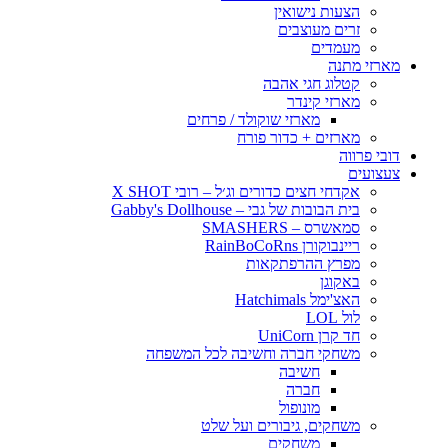
הצעות נישואין
זרים מעוצבים
מעמדים
מארזי מתנה
קטלוג חגי אהבה
מארזי קינדר
מארזי שוקולד / פרחים
מארזים + כדור פורח
דובי פרווה
צעצועים
אקדחי חצים כדורים וג׳ל – רובי X SHOT
בית הבובות של גבי – Gabby's Dollhouse
סמאשרס – SMASHERS
ריינבוקורן RainBoCoRns
מפרץ ההרפתקאות
באקוגן
האצ'ימל Hatchimals
לול LOL
חד קרן UniCorn
משחקי חברה וחשיבה לכל המשפחה
חשיבה
חברה
מונופול
משחקים, גיבורים ועל שלט
משחקים