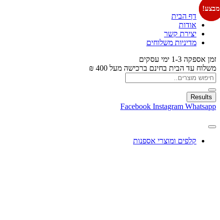
מבצע!
מבצע!
דף הבית
אודות
יצירת קשר
מדיניות משלוחים
זמן אספקה 1-3 ימי עסקים
משלוח עד הבית בחינם ברכישה מעל 400 ₪
Results
Facebook
Instagram
Whatsapp
קלפים ומוצרי אספנות
עיצוב בלונים
צעצועים
מתנות ומארזים
חגים ומוצרים עונתיים
X
0.00
₪
0
עגלת קניות