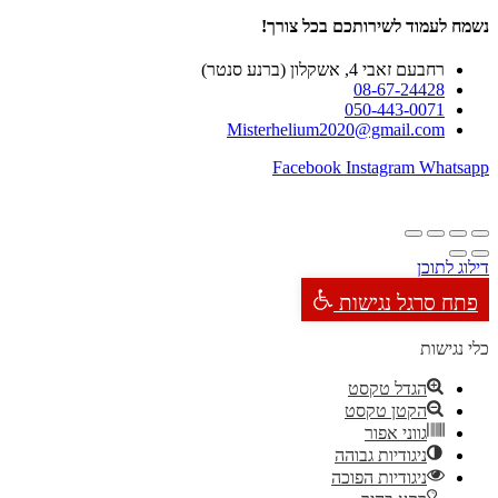
נשמח לעמוד לשירותכם בכל צורך!
רחבעם זאבי 4, אשקלון (ברנע סנטר)
08-67-24428
050-443-0071
Misterhelium2020@gmail.com
Facebook
Instagram
Whatsapp
דילוג לתוכן
פתח סרגל נגישות
כלי נגישות
הגדל טקסט
הקטן טקסט
גווני אפור
ניגודיות גבוהה
ניגודיות הפוכה