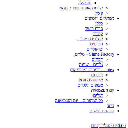
על שלט
יצירות אופנה בובות ופנאי
פאזל
ממתקים וחטיפים
כללי
פררו רושר
קינדר
מגניבים לילדים
חטיפים
שוקולדים
Slime Factory – סליים
דבקים
נלווים – שונות
Intex – בריכות ומוצרי קיץ
בריכות
מתנפחים ופאן
מצופים וגלגלים
יום העצמאות
דגלים
כל המוצרים – יום העצמאות
בלוג
הצהרת נגישות
0.00
₪
0
עגלת קניות