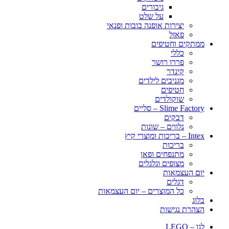
גיבורים
על שלט
יצירות אופנה בובות ופנאי
פאזל
ממתקים וחטיפים
כללי
פררו רושר
קינדר
מגניבים לילדים
חטיפים
שוקולדים
Slime Factory – סליים
דבקים
נלווים – שונות
Intex – בריכות ומוצרי קיץ
בריכות
מתנפחים ופאן
מצופים וגלגלים
יום העצמאות
דגלים
כל המוצרים – יום העצמאות
בלוג
הצהרת נגישות
לגו – LEGO