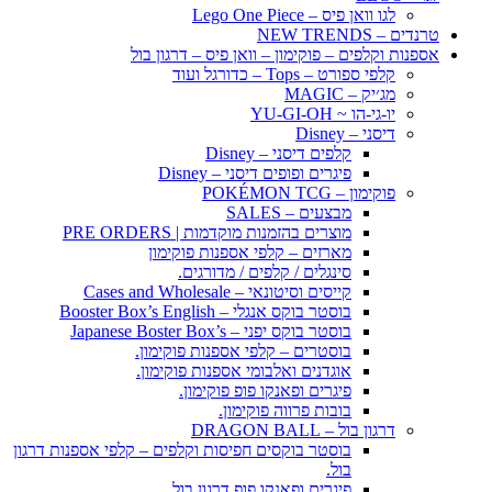
לגו וואן פיס – Lego One Piece
טרנדים – NEW TRENDS
אספנות וקלפים – פוקימון – וואן פיס – דרגון בול
קלפי ספורט – Tops – כדורגל ועוד
מג׳יק – MAGIC
יו-גי-הו ~ YU-GI-OH
דיסני – Disney
קלפים דיסני – Disney
פיגרים ופופים דיסני – Disney
פוקימון – POKÉMON TCG
מבצעים – SALES
מוצרים בהזמנות מוקדמות | PRE ORDERS
מארזים – קלפי אספנות פוקימון
סינגלים / קלפים / מדורגים.
קייסים וסיטונאי – Cases and Wholesale
בוסטר בוקס אנגלי – Booster Box’s English
בוסטר בוקס יפני – Japanese Boster Box’s
בוסטרים – קלפי אספנות פוקימון.
אוגדנים ואלבומי אספנות פוקימון.
פיגרים ופאנקו פופ פוקימון.
בובות פרווה פוקימון.
דרגון בול – DRAGON BALL
בוסטר בוקסים חפיסות וקלפים – קלפי אספנות דרגון
בול.
פיגרים ופאנקו פופ דרגון בול.