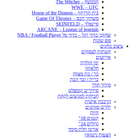
המכשף – The Witcher
WWE – UFC
בית הדרקון – House of the Dragon
משחקי הכס – Game Of Thrones
סיינפלד – SEINFELD
ARCANE – League of legends
שחקני כדור רגל – כדור סל NBA / Football Player
פופ שונות
עיצוב בלונים
קשתות לעסקים
אירועים
ימי הולדת
חלאקה
בר / בת מצווה
ברית / זבד הבת
סידור חדר
סידורים קומפלט
חבילות למגיעים לקחת
הרכבה אישית
ילדים ומותגים
חיות
קטנים 18"
גדולים 24"
אורבז תלת מימד
הצעות נישואין