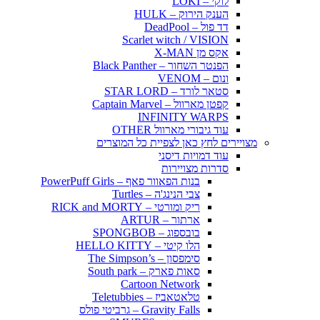
לוקי – LOKI
הענק הירוק – HULK
דד פול – DeadPool
Scarlet witch / VISION
אקס מן X-MAN
הפנטר השחור – Black Panther
ונום – VENOM
סטאר לורד – STAR LORD
קפטן מארוול – Captain Marvel
INFINITY WARPS
עוד גיבורי מארוול OTHER
מצויירים לחץ כאן לצפיית כל המוצרים
עוד דמויות דיסני
סדרות מצויירות
בנות הפאוור פאף – PowerPuff Girls
צבי הנינג'ה – Turtles
ריק ומורטי – RICK and MORTY
ארתור – ARTUR
בובספוג – SPONGBOB
הלו קיטי – HELLO KITTY
סימפסון – The Simpson’s
סאות פארק – South park
Cartoon Network
טלאטאביז – Teletubbies
Gravity Falls – גרביטי פולס