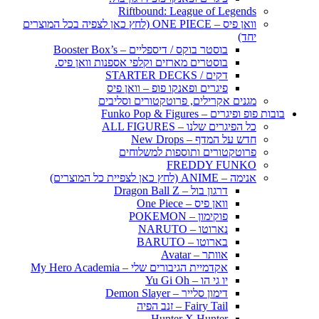
Riftbound: League of Legends
וואן פיס – ONE PIECE (לחץ כאן לצפיה בכל המוצרים
יחד)
בוסטר בוקס / דיספליים – Booster Box’s
בוסטרים מארזים וקלפי אספנות וואן פיס.
דקים / STARTER DECKS
פיגרים ופאנקו פופ – וואן פיס
מגנים אקרילים, פרוטקטורים וסליבים
בובות פופ ופיגרים – Funko Pop & Figures
כל הפיגרים שלנו – ALL FIGURES
חדש על המדף – New Drops
פרוטקטורים ותוספות למשלוחים
FREDDY FUNKO
אנימה – ANIME (לחץ כאן לצפיית כל המוצרים)
דרגון בול – Dragon Ball Z
וואן פיס – One Piece
פוקימון – POKEMON
נארוטו – NARUTO
בארוטו – BARUTO
אוותר – Avatar
אקדמיית הגיבורים שלי – My Hero Academia
יו גי הו – Yu Gi Oh
דימון סלייר – Demon Slayer
Fairy Tail – זנב הפיה
Hunter X Hunter