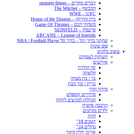
דברים מוזרים – stranger things
המכשף – The Witcher
WWE – UFC
בית הדרקון – House of the Dragon
משחקי הכס – Game Of Thrones
סיינפלד – SEINFELD
ARCANE – League of legends
שחקני כדור רגל – כדור סל NBA / Football Player
פופ שונות
עיצוב בלונים
קשתות לעסקים
אירועים
ימי הולדת
חלאקה
בר / בת מצווה
ברית / זבד הבת
סידור חדר
סידורים קומפלט
חבילות למגיעים לקחת
הרכבה אישית
ילדים ומותגים
חיות
קטנים 18"
גדולים 24"
אורבז תלת מימד