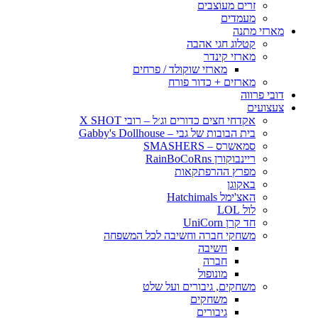
זרים מעוצבים
מעמדים
מארזי מתנה
קטלוג חגי אהבה
מארזי קינדר
מארזי שוקולד / פרחים
מארזים + כדור פורח
דובי פרווה
צעצועים
אקדחי חצים כדורים וג׳ל – רובי X SHOT
בית הבובות של גבי – Gabby's Dollhouse
סמאשרס – SMASHERS
ריינבוקורן RainBoCoRns
מפרץ ההרפתקאות
באקוגן
האצ'ימל Hatchimals
לול LOL
חד קרן UniCorn
משחקי חברה וחשיבה לכל המשפחה
חשיבה
חברה
מונופול
משחקים, גיבורים ועל שלט
משחקים
גיבורים