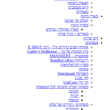
הצעות נישואין
זרים מעוצבים
מעמדים
מארזי מתנה
קטלוג חגי אהבה
מארזי קינדר
מארזי שוקולד / פרחים
מארזים + כדור פורח
דובי פרווה
צעצועים
אקדחי חצים כדורים וג׳ל – רובי X SHOT
בית הבובות של גבי – Gabby's Dollhouse
סמאשרס – SMASHERS
ריינבוקורן RainBoCoRns
מפרץ ההרפתקאות
באקוגן
האצ'ימל Hatchimals
לול LOL
חד קרן UniCorn
משחקי חברה וחשיבה לכל המשפחה
חשיבה
חברה
מונופול
משחקים, גיבורים ועל שלט
משחקים