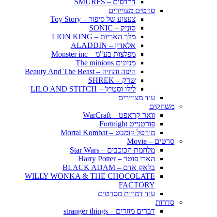
דרדסים – SMURFS
סרטים מצויירים
צעצוע של סיפור – Toy Story
סוניק – SONIC
מלך האריות – LION KING
אלאדין – ALADDIN
מפלצות בע"מ – Monster inc
מניונים The minions
היפה והחיה – Beauty And The Beast
שרק – SHREK
לילו וסטיץ' – LILO AND STITCH
עוד מצויירים
משחקים
וואר קראפט – WarCraft
פורטנייט Fortnight
מורטל קומבט – Mortal Kombat
סרטים – Movie
מלחמת הכוכבים – Star Wars
הארי פוטר – Harry Potter
בלאק אדם – BLACK ADAM
WILLY WONKA & THE CHOCOLATE
FACTORY
עוד דמויות מסרטים
סדרות
דברים מוזרים – stranger things