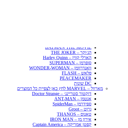
Fairy Tail – זנב הפיה
Hunter X Hunter
אינויאשה
JUJUTSU KAISEN
BLEACH – בליץ'
תלתן שחור – Black Clover
אנימה שונות
DC דיסי – לחץ כאן לצפייה בכל הפופים
BATMAN COMICS
BATMAN THE MOVIE
הג׳וקר – THE JOKER
הארלי קווין – Harley Quinn
סופרמן – SUPERMAN
וואנדרוומן – WONDER-WOMAN
פלאש – FLASH
PEACEMAKER
DC שונות
מארוול – MARVEL לחץ כאן לצפיית כל המוצרים
דוקטור סטריינג׳ – Doctor Strange
אנטמן – ANT-MAN
ספידרמן – SpiderMan
גרוט – Groot
טאנוס – THANOS
אירון מן – IRON MAN
קפטן אמריקה – Captain America