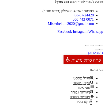
נשמח לעמוד לשירותכם בכל צורך!
רחבעם זאבי 4, אשקלון (ברנע סנטר)
08-67-24428
050-443-0071
Misterhelium2020@gmail.com
Facebook
Instagram
Whatsapp
דילוג לתוכן
פתח סרגל נגישות
כלי נגישות
הגדל טקסט
הקטן טקסט
גווני אפור
ניגודיות גבוהה
ניגודיות הפוכה
רקע בהיר