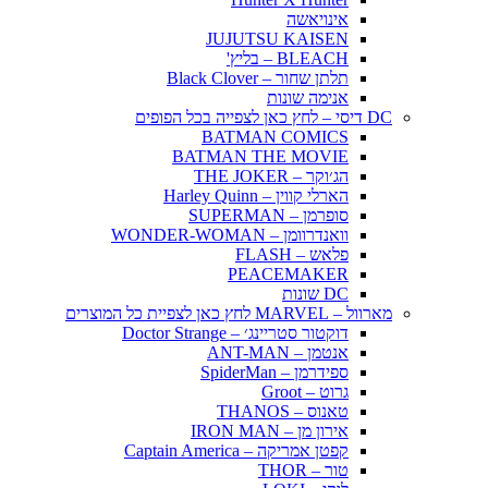
אינויאשה
JUJUTSU KAISEN
BLEACH – בליץ'
תלתן שחור – Black Clover
אנימה שונות
DC דיסי – לחץ כאן לצפייה בכל הפופים
BATMAN COMICS
BATMAN THE MOVIE
הג׳וקר – THE JOKER
הארלי קווין – Harley Quinn
סופרמן – SUPERMAN
וואנדרוומן – WONDER-WOMAN
פלאש – FLASH
PEACEMAKER
DC שונות
מארוול – MARVEL לחץ כאן לצפיית כל המוצרים
דוקטור סטריינג׳ – Doctor Strange
אנטמן – ANT-MAN
ספידרמן – SpiderMan
גרוט – Groot
טאנוס – THANOS
אירון מן – IRON MAN
קפטן אמריקה – Captain America
טור – THOR