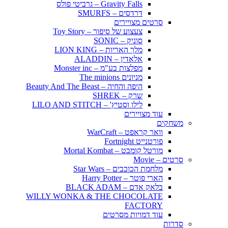
Gravity Falls – גרביטי פולס
דרדסים – SMURFS
סרטים מצויירים
צעצוע של סיפור – Toy Story
סוניק – SONIC
מלך האריות – LION KING
אלאדין – ALADDIN
מפלצות בע"מ – Monster inc
מניונים The minions
היפה והחיה – Beauty And The Beast
שרק – SHREK
לילו וסטיץ' – LILO AND STITCH
עוד מצויירים
משחקים
וואר קראפט – WarCraft
פורטנייט Fortnight
מורטל קומבט – Mortal Kombat
סרטים – Movie
מלחמת הכוכבים – Star Wars
הארי פוטר – Harry Potter
בלאק אדם – BLACK ADAM
WILLY WONKA & THE CHOCOLATE
FACTORY
עוד דמויות מסרטים
סדרות