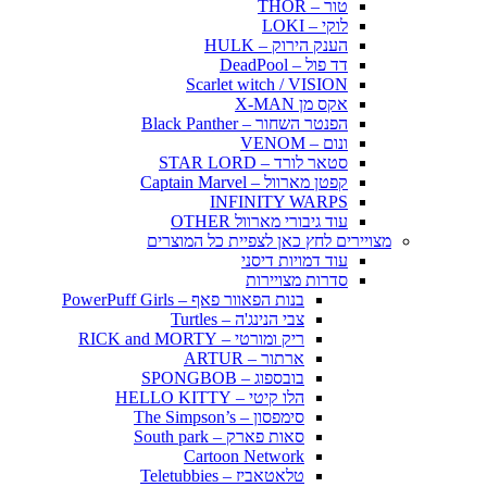
טור – THOR
לוקי – LOKI
הענק הירוק – HULK
דד פול – DeadPool
Scarlet witch / VISION
אקס מן X-MAN
הפנטר השחור – Black Panther
ונום – VENOM
סטאר לורד – STAR LORD
קפטן מארוול – Captain Marvel
INFINITY WARPS
עוד גיבורי מארוול OTHER
מצויירים לחץ כאן לצפיית כל המוצרים
עוד דמויות דיסני
סדרות מצויירות
בנות הפאוור פאף – PowerPuff Girls
צבי הנינג'ה – Turtles
ריק ומורטי – RICK and MORTY
ארתור – ARTUR
בובספוג – SPONGBOB
הלו קיטי – HELLO KITTY
סימפסון – The Simpson’s
סאות פארק – South park
Cartoon Network
טלאטאביז – Teletubbies