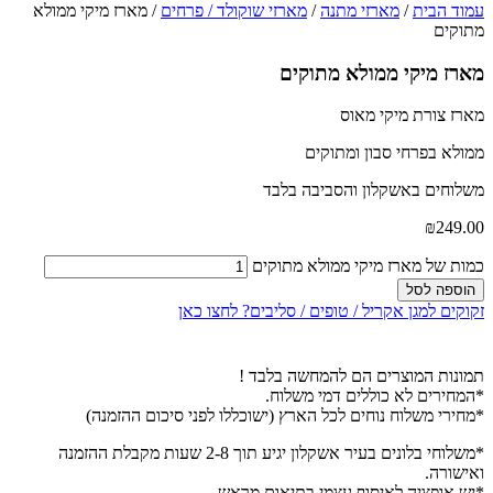
עמוד הבית
/
מארזי מתנה
/
מארזי שוקולד / פרחים
/ מארז מיקי ממולא
מתוקים
מארז מיקי ממולא מתוקים
מארז צורת מיקי מאוס
ממולא בפרחי סבון ומתוקים
משלוחים באשקלון והסביבה בלבד
₪
249.00
כמות של מארז מיקי ממולא מתוקים
הוספה לסל
זקוקים למגן אקריל / טופים / סליבים? לחצו כאן
תמונות המוצרים הם להמחשה בלבד !
*המחירים לא כוללים דמי משלוח.
*מחירי משלוח נוחים לכל הארץ (ישוכללו לפני סיכום ההזמנה)
*משלוחי בלונים בעיר אשקלון יגיע תוך 2-8 שעות מקבלת ההזמנה
ואישורה.
*יש אופציה לאיסוף עצמי בתיאום מראש .