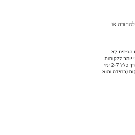
להחזרה או
הפיזית לא
 יותר ללקוחות
שמזמינים מראש דרך האתר וקובעים איסוף עצמי או משלוח (בדרך כלל 2-7 ימי
ח (במידה והוא