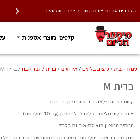
דף הבית
אודות
יצירת קשר
מדיניות משלוחים
קלפים ומוצרי אספנות
עיצ
עמוד הבית
/
עיצוב בלונים
/
אירועים
/
ברית / זבד הבת
/ ברית M
ברית M
קשת כניסה מלאה + דמויות מיקי + כיתוב
+ זוג בלוני הליום רגילים לכל שולחן (עד 10 שולחנות)
המחיר המצוין הוא לתיאור זה בלבד.
ניתן לשדרג את השולחנות , מצורפות תמונות של מגוון רחב של ק