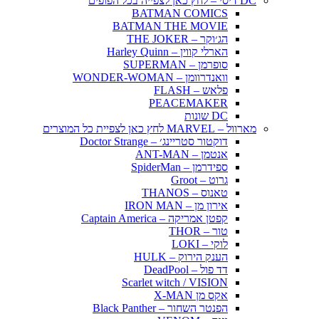
DC דיסי – לחץ כאן לצפייה בכל הפופים
BATMAN COMICS
BATMAN THE MOVIE
הג׳וקר – THE JOKER
הארלי קווין – Harley Quinn
סופרמן – SUPERMAN
וואנדרוומן – WONDER-WOMAN
פלאש – FLASH
PEACEMAKER
DC שונות
מארוול – MARVEL לחץ כאן לצפיית כל המוצרים
דוקטור סטריינג׳ – Doctor Strange
אנטמן – ANT-MAN
ספידרמן – SpiderMan
גרוט – Groot
טאנוס – THANOS
אירון מן – IRON MAN
קפטן אמריקה – Captain America
טור – THOR
לוקי – LOKI
הענק הירוק – HULK
דד פול – DeadPool
Scarlet witch / VISION
אקס מן X-MAN
הפנטר השחור – Black Panther