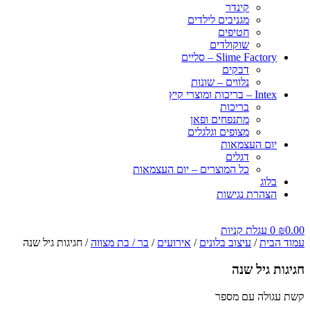
קינדר
מגניבים לילדים
חטיפים
שוקולדים
Slime Factory – סליים
דבקים
נלווים – שונות
Intex – בריכות ומוצרי קיץ
בריכות
מתנפחים ופאן
מצופים וגלגלים
יום העצמאות
דגלים
כל המוצרים – יום העצמאות
בלוג
הצהרת נגישות
0.00
₪
0
עגלת קניות
עמוד הבית
/
עיצוב בלונים
/
אירועים
/
בר / בת מצווה
/ חגיגות גיל שנה
חגיגות גיל שנה
קשת עגולה עם מספר