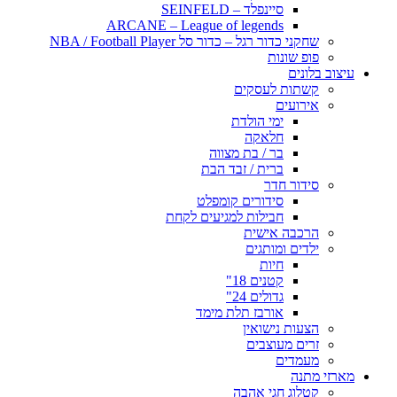
סיינפלד – SEINFELD
ARCANE – League of legends
שחקני כדור רגל – כדור סל NBA / Football Player
פופ שונות
עיצוב בלונים
קשתות לעסקים
אירועים
ימי הולדת
חלאקה
בר / בת מצווה
ברית / זבד הבת
סידור חדר
סידורים קומפלט
חבילות למגיעים לקחת
הרכבה אישית
ילדים ומותגים
חיות
קטנים 18"
גדולים 24"
אורבז תלת מימד
הצעות נישואין
זרים מעוצבים
מעמדים
מארזי מתנה
קטלוג חגי אהבה