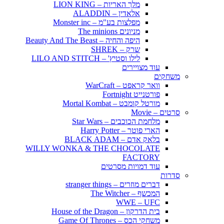
מלך האריות – LION KING
אלאדין – ALADDIN
מפלצות בע"מ – Monster inc
מניונים The minions
היפה והחיה – Beauty And The Beast
שרק – SHREK
לילו וסטיץ' – LILO AND STITCH
עוד מצויירים
משחקים
וואר קראפט – WarCraft
פורטנייט Fortnight
מורטל קומבט – Mortal Kombat
סרטים – Movie
מלחמת הכוכבים – Star Wars
הארי פוטר – Harry Potter
בלאק אדם – BLACK ADAM
WILLY WONKA & THE CHOCOLATE
FACTORY
עוד דמויות מסרטים
סדרות
דברים מוזרים – stranger things
המכשף – The Witcher
WWE – UFC
בית הדרקון – House of the Dragon
משחקי הכס – Game Of Thrones