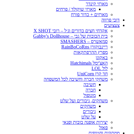
מארזי קינדר
מארזי שוקולד / פרחים
מארזים + כדור פורח
דובי פרווה
צעצועים
אקדחי חצים כדורים וג׳ל – רובי X SHOT
בית הבובות של גבי – Gabby's Dollhouse
סמאשרס – SMASHERS
ריינבוקורן RainBoCoRns
מפרץ ההרפתקאות
באקוגן
האצ'ימל Hatchimals
לול LOL
חד קרן UniCorn
משחקי חברה וחשיבה לכל המשפחה
חשיבה
חברה
מונופול
משחקים, גיבורים ועל שלט
משחקים
גיבורים
על שלט
יצירות אופנה בובות ופנאי
פאזל
ממתקים וחטיפים