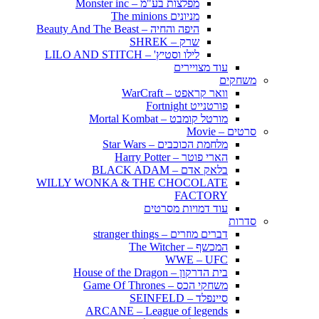
מפלצות בע"מ – Monster inc
מניונים The minions
היפה והחיה – Beauty And The Beast
שרק – SHREK
לילו וסטיץ' – LILO AND STITCH
עוד מצויירים
משחקים
וואר קראפט – WarCraft
פורטנייט Fortnight
מורטל קומבט – Mortal Kombat
סרטים – Movie
מלחמת הכוכבים – Star Wars
הארי פוטר – Harry Potter
בלאק אדם – BLACK ADAM
WILLY WONKA & THE CHOCOLATE
FACTORY
עוד דמויות מסרטים
סדרות
דברים מוזרים – stranger things
המכשף – The Witcher
WWE – UFC
בית הדרקון – House of the Dragon
משחקי הכס – Game Of Thrones
סיינפלד – SEINFELD
ARCANE – League of legends