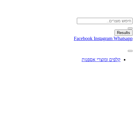
Results
Facebook
Instagram
Whatsapp
קלפים ומוצרי אספנות
עיצוב בלונים
צעצועים
מתנות ומארזים
חגים ומוצרים עונתיים
X
0.00
₪
0
עגלת קניות
לגו – LEGO
לגו וואן פיס – Lego One Piece
טרנדים – NEW TRENDS
אספנות וקלפים – פוקימון – וואן פיס – דרגון בול