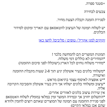
+סטנד ספרה.
צבעים לבחירה
לסגירת הזמנה וקבלת הצעת מחיר.
יש לשלוח תמונה של העיצוב לווטאסאפ עם תאריך ומקום לסידור
הבלונים.
זקוקים למגן אקריל / טופים / סליבים? לחצו כאן
תמונות המוצרים הם להמחשה בלבד !
*המחירים לא כוללים דמי משלוח.
*מחירי משלוח נוחים לכל הארץ (ישוכללו לפני סיכום ההזמנה)
*משלוחי בלונים בעיר אשקלון יגיע תוך 2-8 שעות מקבלת ההזמנה
ואישורה.
*יש אופציה לאיסוף עצמי בתיאום מראש .
*עיצוב ומשלוחי בלונים ישלחו אך ורק בעיר אשקלון והסביבה הקרובה
אליה.
אין שירות עיצוב בלונים לאזורים אחרים.
*התשלום יחויב אך ובמידה המוצר זמין במלאי (מומלץ לשלוח וואטסאפ
לפני סגירת ההזמנה עם תמונה של המוצרים שאתם רוצים להזמין ולוודא
שהם אכן במלאי הקיים)