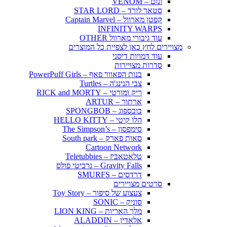
ונום – VENOM
סטאר לורד – STAR LORD
קפטן מארוול – Captain Marvel
INFINITY WARPS
עוד גיבורי מארוול OTHER
מצויירים לחץ כאן לצפיית כל המוצרים
עוד דמויות דיסני
סדרות מצויירות
בנות הפאוור פאף – PowerPuff Girls
צבי הנינג'ה – Turtles
ריק ומורטי – RICK and MORTY
ארתור – ARTUR
בובספוג – SPONGBOB
הלו קיטי – HELLO KITTY
סימפסון – The Simpson’s
סאות פארק – South park
Cartoon Network
טלאטאביז – Teletubbies
Gravity Falls – גרביטי פולס
דרדסים – SMURFS
סרטים מצויירים
צעצוע של סיפור – Toy Story
סוניק – SONIC
מלך האריות – LION KING
אלאדין – ALADDIN