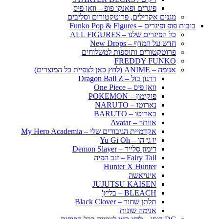
פיגרים ופאנקו פופ – וואן פיס
מגנים אקרילים, פרוטקטורים וסליבים
בובות פופ ופיגרים – Funko Pop & Figures
כל הפיגרים שלנו – ALL FIGURES
חדש על המדף – New Drops
פרוטקטורים ותוספות למשלוחים
FREDDY FUNKO
אנימה – ANIME (לחץ כאן לצפיית כל המוצרים)
דרגון בול – Dragon Ball Z
וואן פיס – One Piece
פוקימון – POKEMON
נארוטו – NARUTO
בארוטו – BARUTO
אוותר – Avatar
אקדמיית הגיבורים שלי – My Hero Academia
יו גי הו – Yu Gi Oh
דימון סלייר – Demon Slayer
Fairy Tail – זנב הפיה
Hunter X Hunter
אינויאשה
JUJUTSU KAISEN
BLEACH – בליץ'
תלתן שחור – Black Clover
אנימה שונות