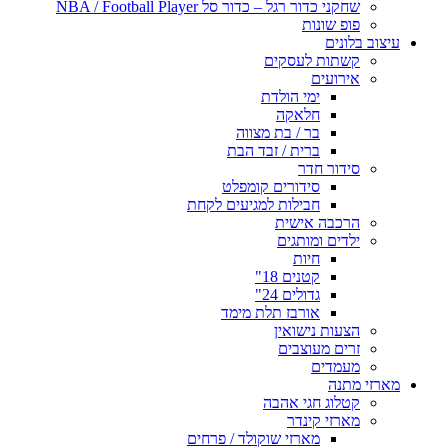
שחקני כדור רגל – כדור סל NBA / Football Player
פופ שונות
עיצוב בלונים
קשתות לעסקים
אירועים
ימי הולדת
חלאקה
בר / בת מצווה
ברית / זבד הבת
סידור חדר
סידורים קומפלט
חבילות למגיעים לקחת
הרכבה אישית
ילדים ומותגים
חיות
קטנים 18"
גדולים 24"
אורבז תלת מימד
הצעות נישואין
זרים מעוצבים
מעמדים
מארזי מתנה
קטלוג חגי אהבה
מארזי קינדר
מארזי שוקולד / פרחים