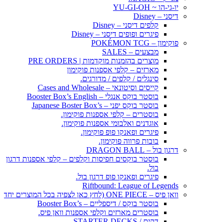
יו-גי-הו ~ YU-GI-OH
דיסני – Disney
קלפים דיסני – Disney
פיגרים ופופים דיסני – Disney
פוקימון – POKÉMON TCG
מבצעים – SALES
מוצרים בהזמנות מוקדמות | PRE ORDERS
מארזים – קלפי אספנות פוקימון
סינגלים / קלפים / מדורגים.
קייסים וסיטונאי – Cases and Wholesale
בוסטר בוקס אנגלי – Booster Box’s English
בוסטר בוקס יפני – Japanese Boster Box’s
בוסטרים – קלפי אספנות פוקימון.
אוגדנים ואלבומי אספנות פוקימון.
פיגרים ופאנקו פופ פוקימון.
בובות פרווה פוקימון.
דרגון בול – DRAGON BALL
בוסטר בוקסים חפיסות וקלפים – קלפי אספנות דרגון
בול.
פיגרים ופאנקו פופ דרגון בול.
Riftbound: League of Legends
וואן פיס – ONE PIECE (לחץ כאן לצפיה בכל המוצרים יחד)
בוסטר בוקס / דיספליים – Booster Box’s
בוסטרים מארזים וקלפי אספנות וואן פיס.
דקים / STARTER DECKS