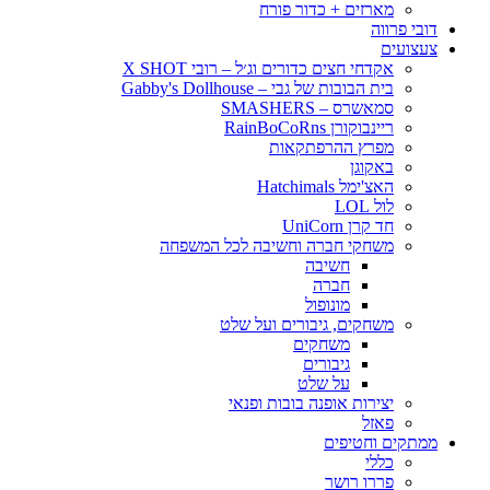
מארזים + כדור פורח
דובי פרווה
צעצועים
אקדחי חצים כדורים וג׳ל – רובי X SHOT
בית הבובות של גבי – Gabby's Dollhouse
סמאשרס – SMASHERS
ריינבוקורן RainBoCoRns
מפרץ ההרפתקאות
באקוגן
האצ'ימל Hatchimals
לול LOL
חד קרן UniCorn
משחקי חברה וחשיבה לכל המשפחה
חשיבה
חברה
מונופול
משחקים, גיבורים ועל שלט
משחקים
גיבורים
על שלט
יצירות אופנה בובות ופנאי
פאזל
ממתקים וחטיפים
כללי
פררו רושר