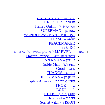
תלתן שחור – Black Clover
אנימה שונות
DC דיסי – לחץ כאן לצפייה בכל הפופים
BATMAN COMICS
BATMAN THE MOVIE
הג׳וקר – THE JOKER
הארלי קווין – Harley Quinn
סופרמן – SUPERMAN
וואנדרוומן – WONDER-WOMAN
פלאש – FLASH
PEACEMAKER
DC שונות
מארוול – MARVEL לחץ כאן לצפיית כל המוצרים
דוקטור סטריינג׳ – Doctor Strange
אנטמן – ANT-MAN
ספידרמן – SpiderMan
גרוט – Groot
טאנוס – THANOS
אירון מן – IRON MAN
קפטן אמריקה – Captain America
טור – THOR
לוקי – LOKI
הענק הירוק – HULK
דד פול – DeadPool
Scarlet witch / VISION