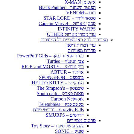
אקס מן X-MAN
הפנטר השחור – Black Panther
ונום – VENOM
סטאר לורד – STAR LORD
קפטן מארוול – Captain Marvel
INFINITY WARPS
עוד גיבורי מארוול OTHER
מצויירים לחץ כאן לצפיית כל המוצרים
עוד דמויות דיסני
סדרות מצויירות
בנות הפאוור פאף – PowerPuff Girls
צבי הנינג'ה – Turtles
ריק ומורטי – RICK and MORTY
ארתור – ARTUR
בובספוג – SPONGBOB
הלו קיטי – HELLO KITTY
סימפסון – The Simpson’s
סאות פארק – South park
Cartoon Network
טלאטאביז – Teletubbies
Gravity Falls – גרביטי פולס
דרדסים – SMURFS
סרטים מצויירים
צעצוע של סיפור – Toy Story
סוניק – SONIC