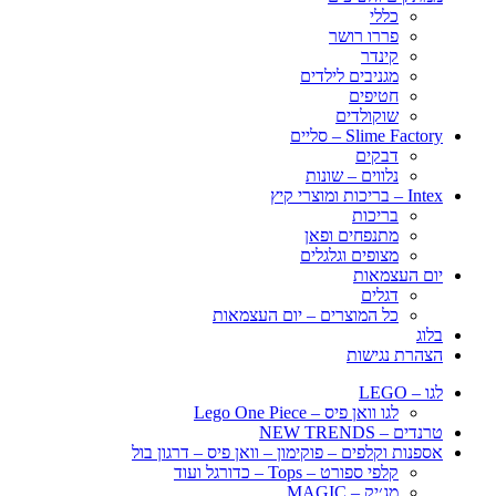
כללי
פררו רושר
קינדר
מגניבים לילדים
חטיפים
שוקולדים
Slime Factory – סליים
דבקים
נלווים – שונות
Intex – בריכות ומוצרי קיץ
בריכות
מתנפחים ופאן
מצופים וגלגלים
יום העצמאות
דגלים
כל המוצרים – יום העצמאות
בלוג
הצהרת נגישות
לגו – LEGO
לגו וואן פיס – Lego One Piece
טרנדים – NEW TRENDS
אספנות וקלפים – פוקימון – וואן פיס – דרגון בול
קלפי ספורט – Tops – כדורגל ועוד
מג׳יק – MAGIC