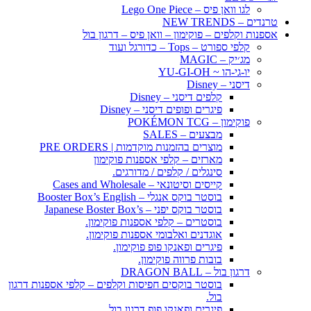
לגו וואן פיס – Lego One Piece
טרנדים – NEW TRENDS
אספנות וקלפים – פוקימון – וואן פיס – דרגון בול
קלפי ספורט – Tops – כדורגל ועוד
מג׳יק – MAGIC
יו-גי-הו ~ YU-GI-OH
דיסני – Disney
קלפים דיסני – Disney
פיגרים ופופים דיסני – Disney
פוקימון – POKÉMON TCG
מבצעים – SALES
מוצרים בהזמנות מוקדמות | PRE ORDERS
מארזים – קלפי אספנות פוקימון
סינגלים / קלפים / מדורגים.
קייסים וסיטונאי – Cases and Wholesale
בוסטר בוקס אנגלי – Booster Box’s English
בוסטר בוקס יפני – Japanese Boster Box’s
בוסטרים – קלפי אספנות פוקימון.
אוגדנים ואלבומי אספנות פוקימון.
פיגרים ופאנקו פופ פוקימון.
בובות פרווה פוקימון.
דרגון בול – DRAGON BALL
בוסטר בוקסים חפיסות וקלפים – קלפי אספנות דרגון
בול.
פיגרים ופאנקו פופ דרגון בול.