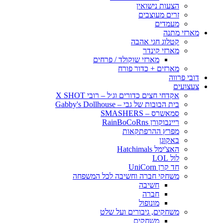
הצעות נישואין
זרים מעוצבים
מעמדים
מארזי מתנה
קטלוג חגי אהבה
מארזי קינדר
מארזי שוקולד / פרחים
מארזים + כדור פורח
דובי פרווה
צעצועים
אקדחי חצים כדורים וג׳ל – רובי X SHOT
בית הבובות של גבי – Gabby's Dollhouse
סמאשרס – SMASHERS
ריינבוקורן RainBoCoRns
מפרץ ההרפתקאות
באקוגן
האצ'ימל Hatchimals
לול LOL
חד קרן UniCorn
משחקי חברה וחשיבה לכל המשפחה
חשיבה
חברה
מונופול
משחקים, גיבורים ועל שלט
משחקים