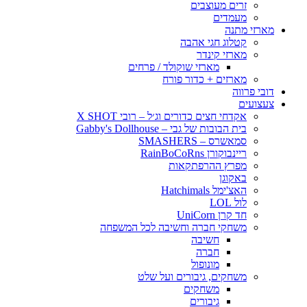
זרים מעוצבים
מעמדים
מארזי מתנה
קטלוג חגי אהבה
מארזי קינדר
מארזי שוקולד / פרחים
מארזים + כדור פורח
דובי פרווה
צעצועים
אקדחי חצים כדורים וג׳ל – רובי X SHOT
בית הבובות של גבי – Gabby's Dollhouse
סמאשרס – SMASHERS
ריינבוקורן RainBoCoRns
מפרץ ההרפתקאות
באקוגן
האצ'ימל Hatchimals
לול LOL
חד קרן UniCorn
משחקי חברה וחשיבה לכל המשפחה
חשיבה
חברה
מונופול
משחקים, גיבורים ועל שלט
משחקים
גיבורים