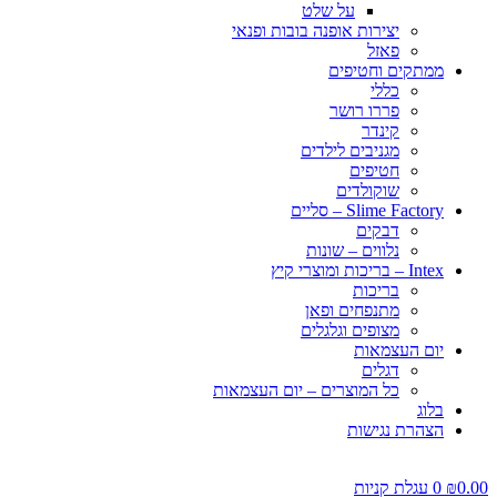
על שלט
יצירות אופנה בובות ופנאי
פאזל
ממתקים וחטיפים
כללי
פררו רושר
קינדר
מגניבים לילדים
חטיפים
שוקולדים
Slime Factory – סליים
דבקים
נלווים – שונות
Intex – בריכות ומוצרי קיץ
בריכות
מתנפחים ופאן
מצופים וגלגלים
יום העצמאות
דגלים
כל המוצרים – יום העצמאות
בלוג
הצהרת נגישות
0.00
₪
0
עגלת קניות