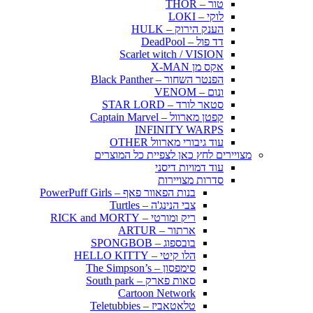
טור – THOR
לוקי – LOKI
הענק הירוק – HULK
דד פול – DeadPool
Scarlet witch / VISION
אקס מן X-MAN
הפנטר השחור – Black Panther
ונום – VENOM
סטאר לורד – STAR LORD
קפטן מארוול – Captain Marvel
INFINITY WARPS
עוד גיבורי מארוול OTHER
מצויירים לחץ כאן לצפיית כל המוצרים
עוד דמויות דיסני
סדרות מצויירות
בנות הפאוור פאף – PowerPuff Girls
צבי הנינג'ה – Turtles
ריק ומורטי – RICK and MORTY
ארתור – ARTUR
בובספוג – SPONGBOB
הלו קיטי – HELLO KITTY
סימפסון – The Simpson’s
סאות פארק – South park
Cartoon Network
טלאטאביז – Teletubbies