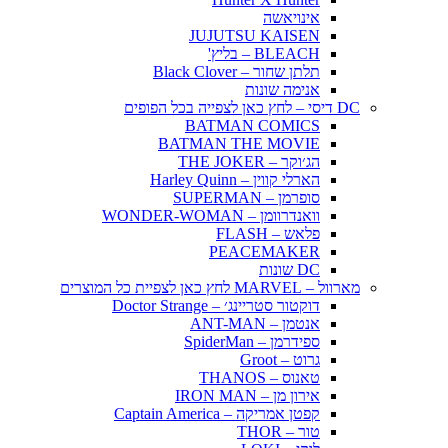
אינויאשה
JUJUTSU KAISEN
BLEACH – בליץ'
תלתן שחור – Black Clover
אנימה שונות
DC דיסי – לחץ כאן לצפייה בכל הפופים
BATMAN COMICS
BATMAN THE MOVIE
הג׳וקר – THE JOKER
הארלי קווין – Harley Quinn
סופרמן – SUPERMAN
וואנדרוומן – WONDER-WOMAN
פלאש – FLASH
PEACEMAKER
DC שונות
מארוול – MARVEL לחץ כאן לצפיית כל המוצרים
דוקטור סטריינג׳ – Doctor Strange
אנטמן – ANT-MAN
ספידרמן – SpiderMan
גרוט – Groot
טאנוס – THANOS
אירון מן – IRON MAN
קפטן אמריקה – Captain America
טור – THOR