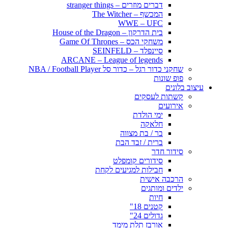
דברים מוזרים – stranger things
המכשף – The Witcher
WWE – UFC
בית הדרקון – House of the Dragon
משחקי הכס – Game Of Thrones
סיינפלד – SEINFELD
ARCANE – League of legends
שחקני כדור רגל – כדור סל NBA / Football Player
פופ שונות
עיצוב בלונים
קשתות לעסקים
אירועים
ימי הולדת
חלאקה
בר / בת מצווה
ברית / זבד הבת
סידור חדר
סידורים קומפלט
חבילות למגיעים לקחת
הרכבה אישית
ילדים ומותגים
חיות
קטנים 18"
גדולים 24"
אורבז תלת מימד