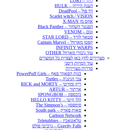
לוקי – LOKI
הענק הירוק – HULK
דד פול – DeadPool
Scarlet witch / VISION
אקס מן X-MAN
הפנטר השחור – Black Panther
ונום – VENOM
סטאר לורד – STAR LORD
קפטן מארוול – Captain Marvel
INFINITY WARPS
עוד גיבורי מארוול OTHER
מצויירים לחץ כאן לצפיית כל המוצרים
עוד דמויות דיסני
סדרות מצויירות
בנות הפאוור פאף – PowerPuff Girls
צבי הנינג'ה – Turtles
ריק ומורטי – RICK and MORTY
ארתור – ARTUR
בובספוג – SPONGBOB
הלו קיטי – HELLO KITTY
סימפסון – The Simpson’s
סאות פארק – South park
Cartoon Network
טלאטאביז – Teletubbies
Gravity Falls – גרביטי פולס