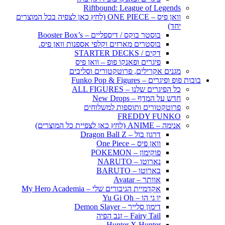
Riftbound: League of Legends
וואן פיס – ONE PIECE (לחץ כאן לצפיה בכל המוצרים
יחד)
בוסטר בוקס / דיספליים – Booster Box’s
בוסטרים מארזים וקלפי אספנות וואן פיס.
דקים / STARTER DECKS
פיגרים ופאנקו פופ – וואן פיס
מגנים אקרילים, פרוטקטורים וסליבים
בובות פופ ופיגרים – Funko Pop & Figures
כל הפיגרים שלנו – ALL FIGURES
חדש על המדף – New Drops
פרוטקטורים ותוספות למשלוחים
FREDDY FUNKO
אנימה – ANIME (לחץ כאן לצפיית כל המוצרים)
דרגון בול – Dragon Ball Z
וואן פיס – One Piece
פוקימון – POKEMON
נארוטו – NARUTO
בארוטו – BARUTO
אוותר – Avatar
אקדמיית הגיבורים שלי – My Hero Academia
יו גי הו – Yu Gi Oh
דימון סלייר – Demon Slayer
Fairy Tail – זנב הפיה
Hunter X Hunter