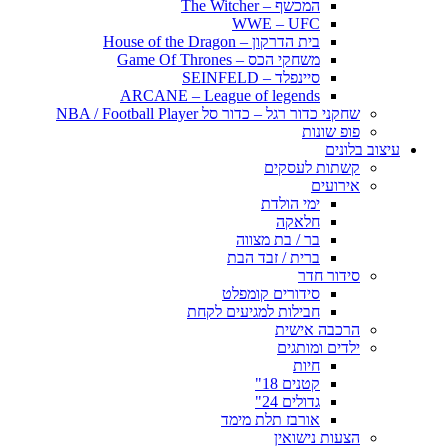
המכשף – The Witcher
WWE – UFC
בית הדרקון – House of the Dragon
משחקי הכס – Game Of Thrones
סיינפלד – SEINFELD
ARCANE – League of legends
שחקני כדור רגל – כדור סל NBA / Football Player
פופ שונות
עיצוב בלונים
קשתות לעסקים
אירועים
ימי הולדת
חלאקה
בר / בת מצווה
ברית / זבד הבת
סידור חדר
סידורים קומפלט
חבילות למגיעים לקחת
הרכבה אישית
ילדים ומותגים
חיות
קטנים 18"
גדולים 24"
אורבז תלת מימד
הצעות נישואין