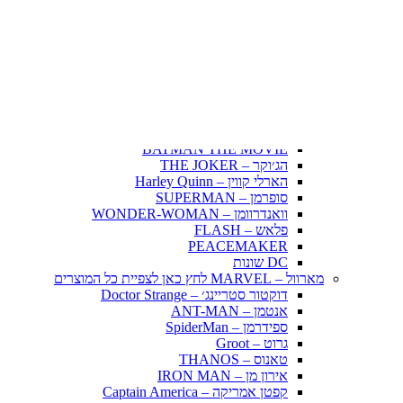
Fairy Tail – זנב הפיה
Hunter X Hunter
אינויאשה
JUJUTSU KAISEN
BLEACH – בליץ'
תלתן שחור – Black Clover
אנימה שונות
DC דיסי – לחץ כאן לצפייה בכל הפופים
BATMAN COMICS
BATMAN THE MOVIE
הג׳וקר – THE JOKER
הארלי קווין – Harley Quinn
סופרמן – SUPERMAN
וואנדרוומן – WONDER-WOMAN
פלאש – FLASH
PEACEMAKER
DC שונות
מארוול – MARVEL לחץ כאן לצפיית כל המוצרים
דוקטור סטריינג׳ – Doctor Strange
אנטמן – ANT-MAN
ספידרמן – SpiderMan
גרוט – Groot
טאנוס – THANOS
אירון מן – IRON MAN
קפטן אמריקה – Captain America