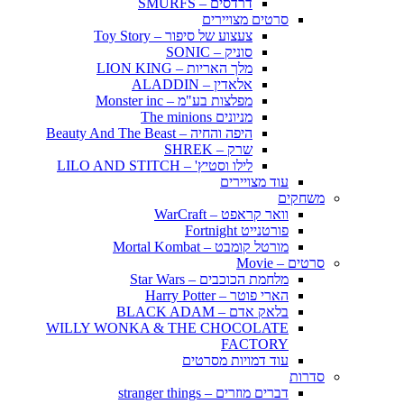
דרדסים – SMURFS
סרטים מצויירים
צעצוע של סיפור – Toy Story
סוניק – SONIC
מלך האריות – LION KING
אלאדין – ALADDIN
מפלצות בע"מ – Monster inc
מניונים The minions
היפה והחיה – Beauty And The Beast
שרק – SHREK
לילו וסטיץ' – LILO AND STITCH
עוד מצויירים
משחקים
וואר קראפט – WarCraft
פורטנייט Fortnight
מורטל קומבט – Mortal Kombat
סרטים – Movie
מלחמת הכוכבים – Star Wars
הארי פוטר – Harry Potter
בלאק אדם – BLACK ADAM
WILLY WONKA & THE CHOCOLATE
FACTORY
עוד דמויות מסרטים
סדרות
דברים מוזרים – stranger things