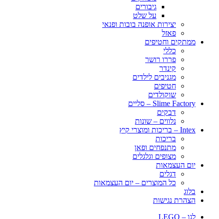
גיבורים
על שלט
יצירות אופנה בובות ופנאי
פאזל
ממתקים וחטיפים
כללי
פררו רושר
קינדר
מגניבים לילדים
חטיפים
שוקולדים
Slime Factory – סליים
דבקים
נלווים – שונות
Intex – בריכות ומוצרי קיץ
בריכות
מתנפחים ופאן
מצופים וגלגלים
יום העצמאות
דגלים
כל המוצרים – יום העצמאות
בלוג
הצהרת נגישות
לגו – LEGO