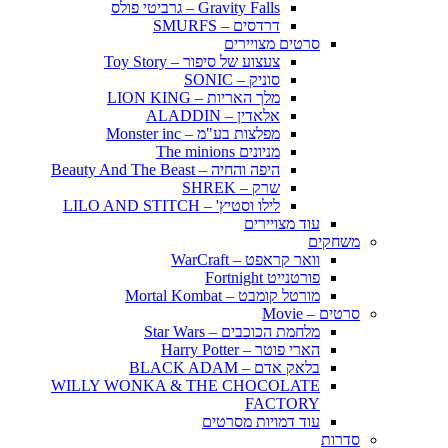
Gravity Falls – גרביטי פולס
דרדסים – SMURFS
סרטים מצויירים
צעצוע של סיפור – Toy Story
סוניק – SONIC
מלך האריות – LION KING
אלאדין – ALADDIN
מפלצות בע"מ – Monster inc
מניונים The minions
היפה והחיה – Beauty And The Beast
שרק – SHREK
לילו וסטיץ' – LILO AND STITCH
עוד מצויירים
משחקים
וואר קראפט – WarCraft
פורטנייט Fortnight
מורטל קומבט – Mortal Kombat
סרטים – Movie
מלחמת הכוכבים – Star Wars
הארי פוטר – Harry Potter
בלאק אדם – BLACK ADAM
WILLY WONKA & THE CHOCOLATE
FACTORY
עוד דמויות מסרטים
סדרות