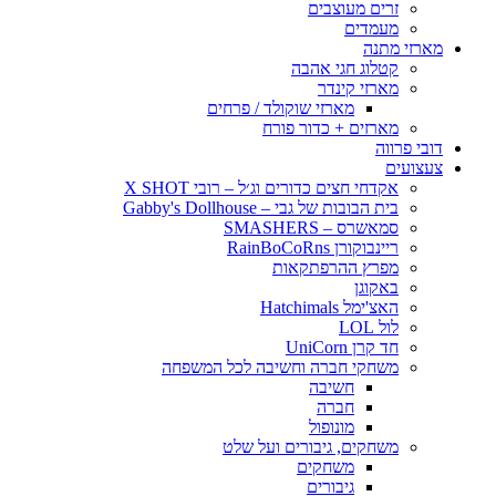
זרים מעוצבים
מעמדים
מארזי מתנה
קטלוג חגי אהבה
מארזי קינדר
מארזי שוקולד / פרחים
מארזים + כדור פורח
דובי פרווה
צעצועים
אקדחי חצים כדורים וג׳ל – רובי X SHOT
בית הבובות של גבי – Gabby's Dollhouse
סמאשרס – SMASHERS
ריינבוקורן RainBoCoRns
מפרץ ההרפתקאות
באקוגן
האצ'ימל Hatchimals
לול LOL
חד קרן UniCorn
משחקי חברה וחשיבה לכל המשפחה
חשיבה
חברה
מונופול
משחקים, גיבורים ועל שלט
משחקים
גיבורים