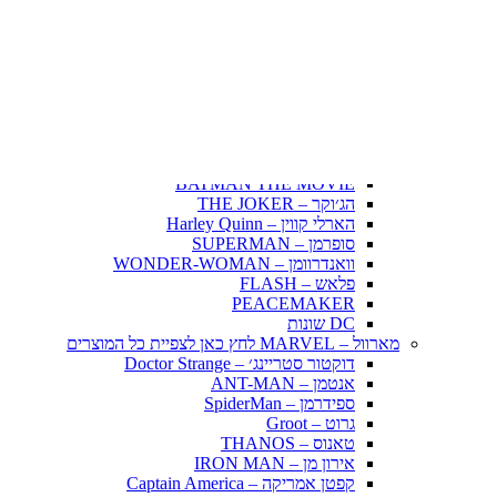
Fairy Tail – זנב הפיה
Hunter X Hunter
אינויאשה
JUJUTSU KAISEN
BLEACH – בליץ'
תלתן שחור – Black Clover
אנימה שונות
DC דיסי – לחץ כאן לצפייה בכל הפופים
BATMAN COMICS
BATMAN THE MOVIE
הג׳וקר – THE JOKER
הארלי קווין – Harley Quinn
סופרמן – SUPERMAN
וואנדרוומן – WONDER-WOMAN
פלאש – FLASH
PEACEMAKER
DC שונות
מארוול – MARVEL לחץ כאן לצפיית כל המוצרים
דוקטור סטריינג׳ – Doctor Strange
אנטמן – ANT-MAN
ספידרמן – SpiderMan
גרוט – Groot
טאנוס – THANOS
אירון מן – IRON MAN
קפטן אמריקה – Captain America