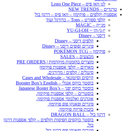
לגו וואן פיס – Lego One Piece
טרנדים – NEW TRENDS
אספנות וקלפים – פוקימון – וואן פיס – דרגון בול
קלפי ספורט – Tops – כדורגל ועוד
מג׳יק – MAGIC
יו-גי-הו ~ YU-GI-OH
דיסני – Disney
קלפים דיסני – Disney
פיגרים ופופים דיסני – Disney
פוקימון – POKÉMON TCG
מבצעים – SALES
מוצרים בהזמנות מוקדמות | PRE ORDERS
מארזים – קלפי אספנות פוקימון
סינגלים / קלפים / מדורגים.
קייסים וסיטונאי – Cases and Wholesale
בוסטר בוקס אנגלי – Booster Box’s English
בוסטר בוקס יפני – Japanese Boster Box’s
בוסטרים – קלפי אספנות פוקימון.
אוגדנים ואלבומי אספנות פוקימון.
פיגרים ופאנקו פופ פוקימון.
בובות פרווה פוקימון.
דרגון בול – DRAGON BALL
בוסטר בוקסים חפיסות וקלפים – קלפי אספנות דרגון
בול.
פיגרים ופאנקו פופ דרגון בול.