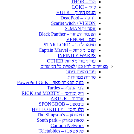
טור – THOR
לוקי – LOKI
הענק הירוק – HULK
דד פול – DeadPool
Scarlet witch / VISION
אקס מן X-MAN
הפנטר השחור – Black Panther
ונום – VENOM
סטאר לורד – STAR LORD
קפטן מארוול – Captain Marvel
INFINITY WARPS
עוד גיבורי מארוול OTHER
מצויירים לחץ כאן לצפיית כל המוצרים
עוד דמויות דיסני
סדרות מצויירות
בנות הפאוור פאף – PowerPuff Girls
צבי הנינג'ה – Turtles
ריק ומורטי – RICK and MORTY
ארתור – ARTUR
בובספוג – SPONGBOB
הלו קיטי – HELLO KITTY
סימפסון – The Simpson’s
סאות פארק – South park
Cartoon Network
טלאטאביז – Teletubbies