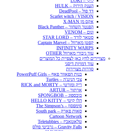
לוקי – LOKI
הענק הירוק – HULK
דד פול – DeadPool
Scarlet witch / VISION
אקס מן X-MAN
הפנטר השחור – Black Panther
ונום – VENOM
סטאר לורד – STAR LORD
קפטן מארוול – Captain Marvel
INFINITY WARPS
עוד גיבורי מארוול OTHER
מצויירים לחץ כאן לצפיית כל המוצרים
עוד דמויות דיסני
סדרות מצויירות
בנות הפאוור פאף – PowerPuff Girls
צבי הנינג'ה – Turtles
ריק ומורטי – RICK and MORTY
ארתור – ARTUR
בובספוג – SPONGBOB
הלו קיטי – HELLO KITTY
סימפסון – The Simpson’s
סאות פארק – South park
Cartoon Network
טלאטאביז – Teletubbies
Gravity Falls – גרביטי פולס