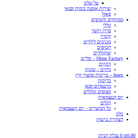
על שלט
יצירות אופנה בובות ופנאי
פאזל
ממתקים וחטיפים
כללי
פררו רושר
קינדר
מגניבים לילדים
חטיפים
שוקולדים
Slime Factory – סליים
דבקים
נלווים – שונות
Intex – בריכות ומוצרי קיץ
בריכות
מתנפחים ופאן
מצופים וגלגלים
יום העצמאות
דגלים
כל המוצרים – יום העצמאות
בלוג
הצהרת נגישות
0.00
₪
0
עגלת קניות