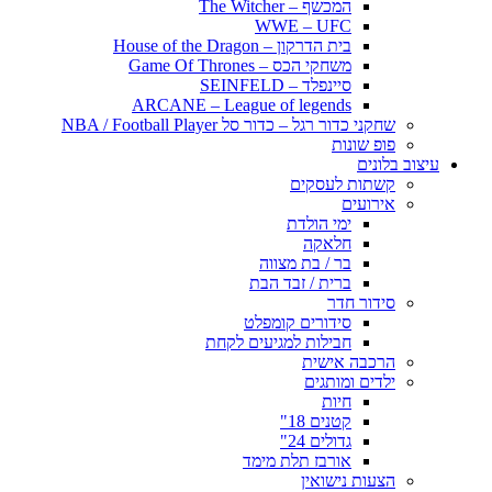
המכשף – The Witcher
WWE – UFC
בית הדרקון – House of the Dragon
משחקי הכס – Game Of Thrones
סיינפלד – SEINFELD
ARCANE – League of legends
שחקני כדור רגל – כדור סל NBA / Football Player
פופ שונות
עיצוב בלונים
קשתות לעסקים
אירועים
ימי הולדת
חלאקה
בר / בת מצווה
ברית / זבד הבת
סידור חדר
סידורים קומפלט
חבילות למגיעים לקחת
הרכבה אישית
ילדים ומותגים
חיות
קטנים 18"
גדולים 24"
אורבז תלת מימד
הצעות נישואין