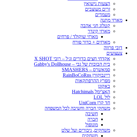
הצעות נישואין
זרים מעוצבים
מעמדים
מארזי מתנה
קטלוג חגי אהבה
מארזי קינדר
מארזי שוקולד / פרחים
מארזים + כדור פורח
דובי פרווה
צעצועים
אקדחי חצים כדורים וג׳ל – רובי X SHOT
בית הבובות של גבי – Gabby's Dollhouse
סמאשרס – SMASHERS
ריינבוקורן RainBoCoRns
מפרץ ההרפתקאות
באקוגן
האצ'ימל Hatchimals
לול LOL
חד קרן UniCorn
משחקי חברה וחשיבה לכל המשפחה
חשיבה
חברה
מונופול
משחקים, גיבורים ועל שלט
משחקים