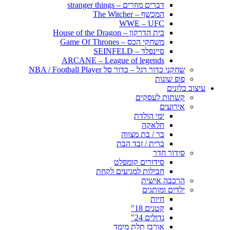
דברים מוזרים – stranger things
המכשף – The Witcher
WWE – UFC
בית הדרקון – House of the Dragon
משחקי הכס – Game Of Thrones
סיינפלד – SEINFELD
ARCANE – League of legends
שחקני כדור רגל – כדור סל NBA / Football Player
פופ שונות
עיצוב בלונים
קשתות לעסקים
אירועים
ימי הולדת
חלאקה
בר / בת מצווה
ברית / זבד הבת
סידור חדר
סידורים קומפלט
חבילות למגיעים לקחת
הרכבה אישית
ילדים ומותגים
חיות
קטנים 18"
גדולים 24"
אורבז תלת מימד