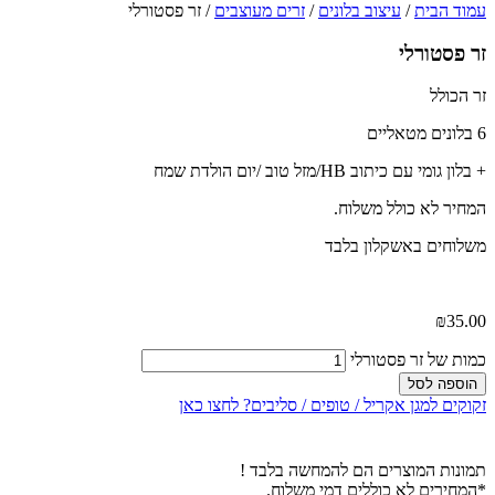
עמוד הבית
/
עיצוב בלונים
/
זרים מעוצבים
/ זר פסטורלי
זר פסטורלי
זר הכולל
6 בלונים מטאליים
+ בלון גומי עם כיתוב HB/מזל טוב /יום הולדת שמח
המחיר לא כולל משלוח.
משלוחים באשקלון בלבד
₪
35.00
כמות של זר פסטורלי
הוספה לסל
זקוקים למגן אקריל / טופים / סליבים? לחצו כאן
תמונות המוצרים הם להמחשה בלבד !
*המחירים לא כוללים דמי משלוח.