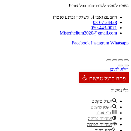
נשמח לעמוד לשירותכם בכל צורך!
רחבעם זאבי 4, אשקלון (ברנע סנטר)
08-67-24428
050-443-0071
Misterhelium2020@gmail.com
Facebook
Instagram
Whatsapp
דילוג לתוכן
פתח סרגל נגישות
כלי נגישות
הגדל טקסט
הקטן טקסט
גווני אפור
ניגודיות גבוהה
ניגודיות הפוכה
רקע בהיר