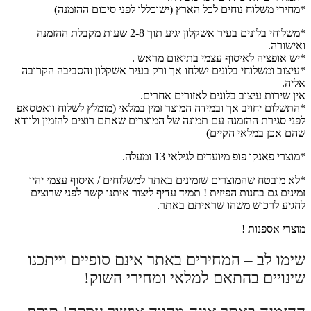
*מחירי משלוח נוחים לכל הארץ (ישוכללו לפני סיכום ההזמנה)
*משלוחי בלונים בעיר אשקלון יגיע תוך 2-8 שעות מקבלת ההזמנה
ואישורה.
*יש אופציה לאיסוף עצמי בתיאום מראש .
*עיצוב ומשלוחי בלונים ישלחו אך ורק בעיר אשקלון והסביבה הקרובה
אליה.
אין שירות עיצוב בלונים לאזורים אחרים.
*התשלום יחויב אך ובמידה המוצר זמין במלאי (מומלץ לשלוח וואטסאפ
לפני סגירת ההזמנה עם תמונה של המוצרים שאתם רוצים להזמין ולוודא
שהם אכן במלאי הקיים)
*מוצרי פאנקו פופ מיועדים לגילאי 13 ומעלה.
*לא מובטח שהמוצרים שזמינים באתר למשלוחים / איסוף עצמי יהיו
זמינים גם בחנות הפיזית ! תמיד עדיף ליצור איתנו קשר לפני שרוצים
להגיע לרכוש משהו שראיתם באתר.
מוצרי אספנות !
שימו לב – המחירים באתר אינם סופיים וייתכנו
שינויים בהתאם למלאי ומחירי השוק!