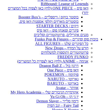
Riftbound: League of Legends
וואן פיס – ONE PIECE (לחץ כאן לצפיה בכל המוצרים
יחד)
בוסטר בוקס / דיספליים – Booster Box’s
בוסטרים מארזים וקלפי אספנות וואן פיס.
דקים / STARTER DECKS
פיגרים ופאנקו פופ – וואן פיס
מגנים אקרילים, פרוטקטורים וסליבים
בובות פופ ופיגרים – Funko Pop & Figures
כל הפיגרים שלנו – ALL FIGURES
חדש על המדף – New Drops
פרוטקטורים ותוספות למשלוחים
FREDDY FUNKO
אנימה – ANIME (לחץ כאן לצפיית כל המוצרים)
דרגון בול – Dragon Ball Z
וואן פיס – One Piece
פוקימון – POKEMON
נארוטו – NARUTO
בארוטו – BARUTO
אוותר – Avatar
אקדמיית הגיבורים שלי – My Hero Academia
יו גי הו – Yu Gi Oh
דימון סלייר – Demon Slayer
Fairy Tail – זנב הפיה
Hunter X Hunter