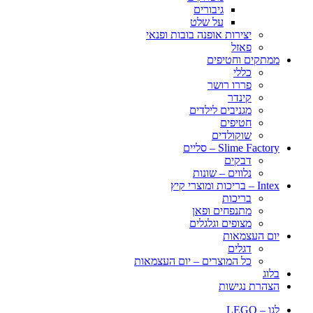
גיבורים
על שלט
יצירות אופנה בובות ופנאי
פאזל
ממתקים וחטיפים
כללי
פררו רושר
קינדר
מגניבים לילדים
חטיפים
שוקולדים
Slime Factory – סליים
דבקים
נלווים – שונות
Intex – בריכות ומוצרי קיץ
בריכות
מתנפחים ופאן
מצופים וגלגלים
יום העצמאות
דגלים
כל המוצרים – יום העצמאות
בלוג
הצהרת נגישות
לגו – LEGO