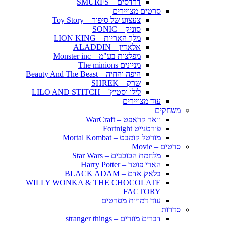
דרדסים – SMURFS
סרטים מצויירים
צעצוע של סיפור – Toy Story
סוניק – SONIC
מלך האריות – LION KING
אלאדין – ALADDIN
מפלצות בע"מ – Monster inc
מניונים The minions
היפה והחיה – Beauty And The Beast
שרק – SHREK
לילו וסטיץ' – LILO AND STITCH
עוד מצויירים
משחקים
וואר קראפט – WarCraft
פורטנייט Fortnight
מורטל קומבט – Mortal Kombat
סרטים – Movie
מלחמת הכוכבים – Star Wars
הארי פוטר – Harry Potter
בלאק אדם – BLACK ADAM
WILLY WONKA & THE CHOCOLATE
FACTORY
עוד דמויות מסרטים
סדרות
דברים מוזרים – stranger things