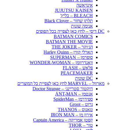
אינויאשה
JUJUTSU KAISEN
BLEACH – בליץ'
תלתן שחור – Black Clover
אנימה שונות
DC דיסי – לחץ כאן לצפייה בכל הפופים
BATMAN COMICS
BATMAN THE MOVIE
הג׳וקר – THE JOKER
הארלי קווין – Harley Quinn
סופרמן – SUPERMAN
וואנדרוומן – WONDER-WOMAN
פלאש – FLASH
PEACEMAKER
DC שונות
מארוול – MARVEL לחץ כאן לצפיית כל המוצרים
דוקטור סטריינג׳ – Doctor Strange
אנטמן – ANT-MAN
ספידרמן – SpiderMan
גרוט – Groot
טאנוס – THANOS
אירון מן – IRON MAN
קפטן אמריקה – Captain America
טור – THOR