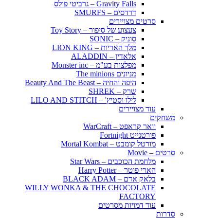
Gravity Falls – גרביטי פולס
דרדסים – SMURFS
סרטים מצויירים
צעצוע של סיפור – Toy Story
סוניק – SONIC
מלך האריות – LION KING
אלאדין – ALADDIN
מפלצות בע"מ – Monster inc
מניונים The minions
היפה והחיה – Beauty And The Beast
שרק – SHREK
לילו וסטיץ' – LILO AND STITCH
עוד מצויירים
משחקים
וואר קראפט – WarCraft
פורטנייט Fortnight
מורטל קומבט – Mortal Kombat
סרטים – Movie
מלחמת הכוכבים – Star Wars
הארי פוטר – Harry Potter
בלאק אדם – BLACK ADAM
WILLY WONKA & THE CHOCOLATE
FACTORY
עוד דמויות מסרטים
סדרות