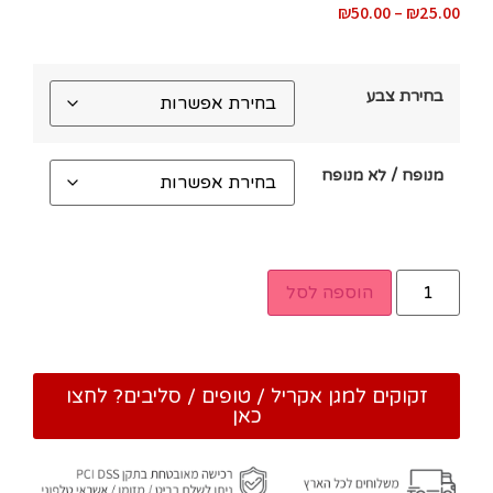
₪
50.00
–
₪
25.00
בחירת צבע
מנופח / לא מנופח
הוספה לסל
זקוקים למגן אקריל / טופים / סליבים? לחצו
כאן