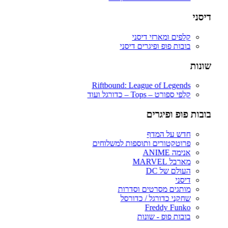
כל הפיגרים שלנו – ALL FIGURES
חדש על המדף – New Drops
דיסני
פרוטקטורים ותוספות למשלוחים
FREDDY FUNKO
קלפים ומארזי דיסני
אנימה – ANIME (לחץ כאן לצפיית כל המוצרים)
בובות פופ ופיגרים דיסני
דרגון בול – Dragon Ball Z
וואן פיס – One Piece
שונות
פוקימון – POKEMON
נארוטו – NARUTO
בארוטו – BARUTO
Riftbound: League of Legends
אוותר – Avatar
קלפי ספורט – Tops – כדורגל ועוד
אקדמיית הגיבורים שלי – My Hero Academia
יו גי הו – Yu Gi Oh
בובות פופ ופיגרים
דימון סלייר – Demon Slayer
Fairy Tail – זנב הפיה
חדש על המדף
Hunter X Hunter
פרוטקטורים ותוספות למשלוחים
אינויאשה
אנימה ANIME
JUJUTSU KAISEN
מארבל MARVEL
BLEACH – בליץ'
העולם של DC
תלתן שחור – Black Clover
דיסני
אנימה שונות
מותגים מסרטים וסדרות
DC דיסי – לחץ כאן לצפייה בכל הפופים
שחקני כדורגל / כדורסל
BATMAN COMICS
Freddy Funko
BATMAN THE MOVIE
בובות פופ - שונות
הג׳וקר – THE JOKER