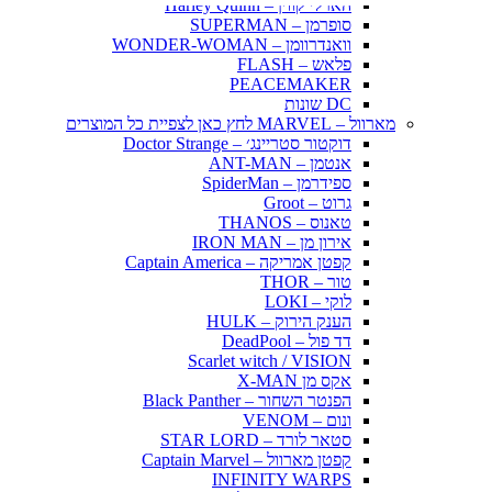
הארלי קווין – Harley Quinn
סופרמן – SUPERMAN
וואנדרוומן – WONDER-WOMAN
פלאש – FLASH
PEACEMAKER
DC שונות
מארוול – MARVEL לחץ כאן לצפיית כל המוצרים
דוקטור סטריינג׳ – Doctor Strange
אנטמן – ANT-MAN
ספידרמן – SpiderMan
גרוט – Groot
טאנוס – THANOS
אירון מן – IRON MAN
קפטן אמריקה – Captain America
טור – THOR
לוקי – LOKI
הענק הירוק – HULK
דד פול – DeadPool
Scarlet witch / VISION
אקס מן X-MAN
הפנטר השחור – Black Panther
ונום – VENOM
סטאר לורד – STAR LORD
קפטן מארוול – Captain Marvel
INFINITY WARPS