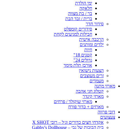
ימי הולדת
חלאקה
בר / בת מצווה
ברית / זבד הבת
סידור חדר
סידורים קומפלט
חבילות למגיעים לקחת
הרכבה אישית
ילדים ומותגים
חיות
קטנים 18"
גדולים 24"
אורבז תלת מימד
הצעות נישואין
זרים מעוצבים
מעמדים
מארזי מתנה
קטלוג חגי אהבה
מארזי קינדר
מארזי שוקולד / פרחים
מארזים + כדור פורח
דובי פרווה
צעצועים
אקדחי חצים כדורים וג׳ל – רובי X SHOT
בית הבובות של גבי – Gabby's Dollhouse