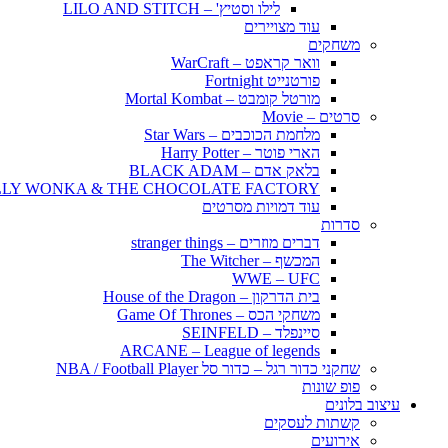
לילו וסטיץ' – LILO AND STITCH
עוד מצויירים
משחקים
וואר קראפט – WarCraft
פורטנייט Fortnight
מורטל קומבט – Mortal Kombat
סרטים – Movie
מלחמת הכוכבים – Star Wars
הארי פוטר – Harry Potter
בלאק אדם – BLACK ADAM
LLY WONKA & THE CHOCOLATE FACTORY
עוד דמויות מסרטים
סדרות
דברים מוזרים – stranger things
המכשף – The Witcher
WWE – UFC
בית הדרקון – House of the Dragon
משחקי הכס – Game Of Thrones
סיינפלד – SEINFELD
ARCANE – League of legends
שחקני כדור רגל – כדור סל NBA / Football Player
פופ שונות
עיצוב בלונים
קשתות לעסקים
אירועים