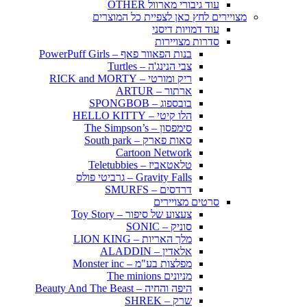
עוד גיבורי מארוול OTHER
מצויירים לחץ כאן לצפיית כל המוצרים
עוד דמויות דיסני
סדרות מצויירות
בנות הפאוור פאף – PowerPuff Girls
צבי הנינג'ה – Turtles
ריק ומורטי – RICK and MORTY
ארתור – ARTUR
בובספוג – SPONGBOB
הלו קיטי – HELLO KITTY
סימפסון – The Simpson’s
סאות פארק – South park
Cartoon Network
טלאטאביז – Teletubbies
Gravity Falls – גרביטי פולס
דרדסים – SMURFS
סרטים מצויירים
צעצוע של סיפור – Toy Story
סוניק – SONIC
מלך האריות – LION KING
אלאדין – ALADDIN
מפלצות בע"מ – Monster inc
מניונים The minions
היפה והחיה – Beauty And The Beast
שרק – SHREK