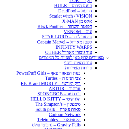
לוקי – LOKI
הענק הירוק – HULK
דד פול – DeadPool
Scarlet witch / VISION
אקס מן X-MAN
הפנטר השחור – Black Panther
ונום – VENOM
סטאר לורד – STAR LORD
קפטן מארוול – Captain Marvel
INFINITY WARPS
עוד גיבורי מארוול OTHER
מצויירים לחץ כאן לצפיית כל המוצרים
עוד דמויות דיסני
סדרות מצויירות
בנות הפאוור פאף – PowerPuff Girls
צבי הנינג'ה – Turtles
ריק ומורטי – RICK and MORTY
ארתור – ARTUR
בובספוג – SPONGBOB
הלו קיטי – HELLO KITTY
סימפסון – The Simpson’s
סאות פארק – South park
Cartoon Network
טלאטאביז – Teletubbies
Gravity Falls – גרביטי פולס