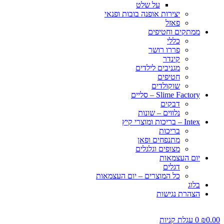
על שלט
יצירות אופנה בובות ופנאי
פאזל
ממתקים וחטיפים
כללי
פררו רושר
קינדר
מגניבים לילדים
חטיפים
שוקולדים
Slime Factory – סליים
דבקים
נלווים – שונות
Intex – בריכות ומוצרי קיץ
בריכות
מתנפחים ופאן
מצופים וגלגלים
יום העצמאות
דגלים
כל המוצרים – יום העצמאות
בלוג
הצהרת נגישות
0.00
₪
0
עגלת קניות