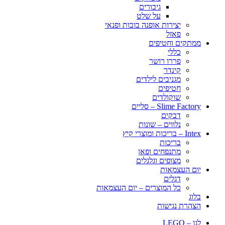
גיבורים
על שלט
יצירות אופנה בובות ופנאי
פאזל
ממתקים וחטיפים
כללי
פררו רושר
קינדר
מגניבים לילדים
חטיפים
שוקולדים
Slime Factory – סליים
דבקים
נלווים – שונות
Intex – בריכות ומוצרי קיץ
בריכות
מתנפחים ופאן
מצופים וגלגלים
יום העצמאות
דגלים
כל המוצרים – יום העצמאות
בלוג
הצהרת נגישות
לגו – LEGO