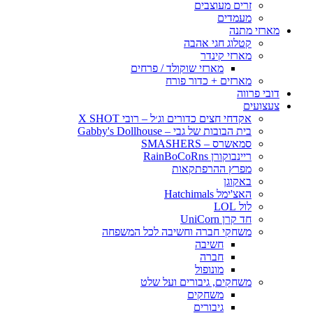
זרים מעוצבים
מעמדים
מארזי מתנה
קטלוג חגי אהבה
מארזי קינדר
מארזי שוקולד / פרחים
מארזים + כדור פורח
דובי פרווה
צעצועים
אקדחי חצים כדורים וג׳ל – רובי X SHOT
בית הבובות של גבי – Gabby's Dollhouse
סמאשרס – SMASHERS
ריינבוקורן RainBoCoRns
מפרץ ההרפתקאות
באקוגן
האצ'ימל Hatchimals
לול LOL
חד קרן UniCorn
משחקי חברה וחשיבה לכל המשפחה
חשיבה
חברה
מונופול
משחקים, גיבורים ועל שלט
משחקים
גיבורים