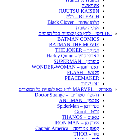
אינויאשה
JUJUTSU KAISEN
BLEACH – בליץ'
תלתן שחור – Black Clover
אנימה שונות
DC דיסי – לחץ כאן לצפייה בכל הפופים
BATMAN COMICS
BATMAN THE MOVIE
הג׳וקר – THE JOKER
הארלי קווין – Harley Quinn
סופרמן – SUPERMAN
וואנדרוומן – WONDER-WOMAN
פלאש – FLASH
PEACEMAKER
DC שונות
מארוול – MARVEL לחץ כאן לצפיית כל המוצרים
דוקטור סטריינג׳ – Doctor Strange
אנטמן – ANT-MAN
ספידרמן – SpiderMan
גרוט – Groot
טאנוס – THANOS
אירון מן – IRON MAN
קפטן אמריקה – Captain America
טור – THOR