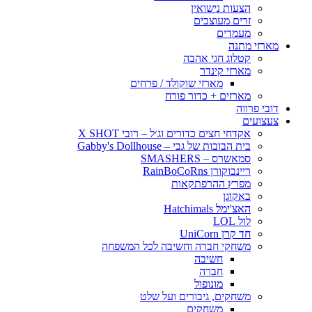
הצעות נישואין
זרים מעוצבים
מעמדים
מארזי מתנה
קטלוג חגי אהבה
מארזי קינדר
מארזי שוקולד / פרחים
מארזים + כדור פורח
דובי פרווה
צעצועים
אקדחי חצים כדורים וג׳ל – רובי X SHOT
בית הבובות של גבי – Gabby's Dollhouse
סמאשרס – SMASHERS
ריינבוקורן RainBoCoRns
מפרץ ההרפתקאות
באקוגן
האצ'ימל Hatchimals
לול LOL
חד קרן UniCorn
משחקי חברה וחשיבה לכל המשפחה
חשיבה
חברה
מונופול
משחקים, גיבורים ועל שלט
משחקים