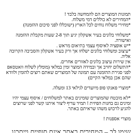
תמונות המוצרים הם להמחשה בלבד !
*המחירים לא כוללים דמי משלוח.
*מחירי משלוח נוחים לכל הארץ (ישוכללו לפני סיכום ההזמנה)
*משלוחי בלונים בעיר אשקלון יגיע תוך 2-8 שעות מקבלת ההזמנה
ואישורה.
*יש אופציה לאיסוף עצמי בתיאום מראש .
*עיצוב ומשלוחי בלונים ישלחו אך ורק בעיר אשקלון והסביבה הקרובה
אליה.
אין שירות עיצוב בלונים לאזורים אחרים.
*התשלום יחויב אך ובמידה המוצר זמין במלאי (מומלץ לשלוח וואטסאפ
לפני סגירת ההזמנה עם תמונה של המוצרים שאתם רוצים להזמין ולוודא
שהם אכן במלאי הקיים)
*מוצרי פאנקו פופ מיועדים לגילאי 13 ומעלה.
*לא מובטח שהמוצרים שזמינים באתר למשלוחים / איסוף עצמי יהיו
זמינים גם בחנות הפיזית ! תמיד עדיף ליצור איתנו קשר לפני שרוצים
להגיע לרכוש משהו שראיתם באתר.
מוצרי אספנות !
שימו לב – המחירים באתר אינם סופיים וייתכנו