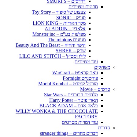
דרדסים – SMURFS
סרטים מצויירים
צעצוע של סיפור – Toy Story
סוניק – SONIC
מלך האריות – LION KING
אלאדין – ALADDIN
מפלצות בע"מ – Monster inc
מניונים The minions
היפה והחיה – Beauty And The Beast
שרק – SHREK
לילו וסטיץ' – LILO AND STITCH
עוד מצויירים
משחקים
וואר קראפט – WarCraft
פורטנייט Fortnight
מורטל קומבט – Mortal Kombat
סרטים – Movie
מלחמת הכוכבים – Star Wars
הארי פוטר – Harry Potter
בלאק אדם – BLACK ADAM
WILLY WONKA & THE CHOCOLATE
FACTORY
עוד דמויות מסרטים
סדרות
דברים מוזרים – stranger things