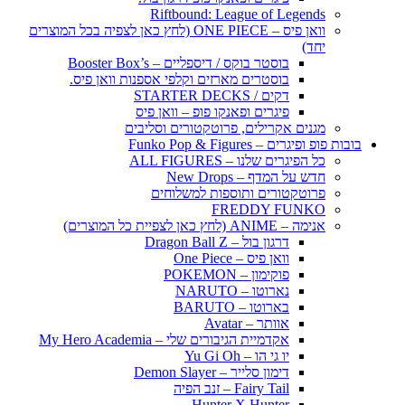
Riftbound: League of Legends
וואן פיס – ONE PIECE (לחץ כאן לצפיה בכל המוצרים
יחד)
בוסטר בוקס / דיספליים – Booster Box’s
בוסטרים מארזים וקלפי אספנות וואן פיס.
דקים / STARTER DECKS
פיגרים ופאנקו פופ – וואן פיס
מגנים אקרילים, פרוטקטורים וסליבים
בובות פופ ופיגרים – Funko Pop & Figures
כל הפיגרים שלנו – ALL FIGURES
חדש על המדף – New Drops
פרוטקטורים ותוספות למשלוחים
FREDDY FUNKO
אנימה – ANIME (לחץ כאן לצפיית כל המוצרים)
דרגון בול – Dragon Ball Z
וואן פיס – One Piece
פוקימון – POKEMON
נארוטו – NARUTO
בארוטו – BARUTO
אוותר – Avatar
אקדמיית הגיבורים שלי – My Hero Academia
יו גי הו – Yu Gi Oh
דימון סלייר – Demon Slayer
Fairy Tail – זנב הפיה
Hunter X Hunter