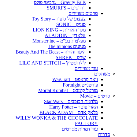
Gravity Falls – גרביטי פולס
דרדסים – SMURFS
סרטים מצויירים
צעצוע של סיפור – Toy Story
סוניק – SONIC
מלך האריות – LION KING
אלאדין – ALADDIN
מפלצות בע"מ – Monster inc
מניונים The minions
היפה והחיה – Beauty And The Beast
שרק – SHREK
לילו וסטיץ' – LILO AND STITCH
עוד מצויירים
משחקים
וואר קראפט – WarCraft
פורטנייט Fortnight
מורטל קומבט – Mortal Kombat
סרטים – Movie
מלחמת הכוכבים – Star Wars
הארי פוטר – Harry Potter
בלאק אדם – BLACK ADAM
WILLY WONKA & THE CHOCOLATE
FACTORY
עוד דמויות מסרטים
סדרות