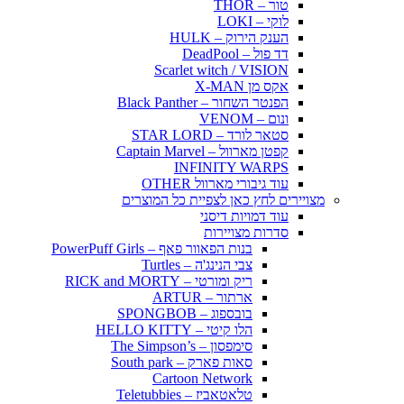
טור – THOR
לוקי – LOKI
הענק הירוק – HULK
דד פול – DeadPool
Scarlet witch / VISION
אקס מן X-MAN
הפנטר השחור – Black Panther
ונום – VENOM
סטאר לורד – STAR LORD
קפטן מארוול – Captain Marvel
INFINITY WARPS
עוד גיבורי מארוול OTHER
מצויירים לחץ כאן לצפיית כל המוצרים
עוד דמויות דיסני
סדרות מצויירות
בנות הפאוור פאף – PowerPuff Girls
צבי הנינג'ה – Turtles
ריק ומורטי – RICK and MORTY
ארתור – ARTUR
בובספוג – SPONGBOB
הלו קיטי – HELLO KITTY
סימפסון – The Simpson’s
סאות פארק – South park
Cartoon Network
טלאטאביז – Teletubbies