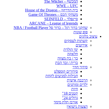
המכשף – The Witcher
WWE – UFC
בית הדרקון – House of the Dragon
משחקי הכס – Game Of Thrones
סיינפלד – SEINFELD
ARCANE – League of legends
שחקני כדור רגל – כדור סל NBA / Football Player
פופ שונות
עיצוב בלונים
קשתות לעסקים
אירועים
ימי הולדת
חלאקה
בר / בת מצווה
ברית / זבד הבת
סידור חדר
סידורים קומפלט
חבילות למגיעים לקחת
הרכבה אישית
ילדים ומותגים
חיות
קטנים 18"
גדולים 24"
אורבז תלת מימד
הצעות נישואין