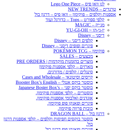
לגו וואן פיס – Lego One Piece
טרנדים – NEW TRENDS
אספנות וקלפים – פוקימון – וואן פיס – דרגון בול
קלפי ספורט – Tops – כדורגל ועוד
מג׳יק – MAGIC
יו-גי-הו ~ YU-GI-OH
דיסני – Disney
קלפים דיסני – Disney
פיגרים ופופים דיסני – Disney
פוקימון – POKÉMON TCG
מבצעים – SALES
מוצרים בהזמנות מוקדמות | PRE ORDERS
מארזים – קלפי אספנות פוקימון
סינגלים / קלפים / מדורגים.
קייסים וסיטונאי – Cases and Wholesale
בוסטר בוקס אנגלי – Booster Box’s English
בוסטר בוקס יפני – Japanese Boster Box’s
בוסטרים – קלפי אספנות פוקימון.
אוגדנים ואלבומי אספנות פוקימון.
פיגרים ופאנקו פופ פוקימון.
בובות פרווה פוקימון.
דרגון בול – DRAGON BALL
בוסטר בוקסים חפיסות וקלפים – קלפי אספנות דרגון
בול.
פיגרים ופאנקו פופ דרגון בול.