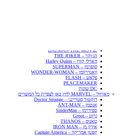
Fairy Tail – זנב הפיה
Hunter X Hunter
אינויאשה
JUJUTSU KAISEN
BLEACH – בליץ'
תלתן שחור – Black Clover
אנימה שונות
DC דיסי – לחץ כאן לצפייה בכל הפופים
BATMAN COMICS
BATMAN THE MOVIE
הג׳וקר – THE JOKER
הארלי קווין – Harley Quinn
סופרמן – SUPERMAN
וואנדרוומן – WONDER-WOMAN
פלאש – FLASH
PEACEMAKER
DC שונות
מארוול – MARVEL לחץ כאן לצפיית כל המוצרים
דוקטור סטריינג׳ – Doctor Strange
אנטמן – ANT-MAN
ספידרמן – SpiderMan
גרוט – Groot
טאנוס – THANOS
אירון מן – IRON MAN
קפטן אמריקה – Captain America