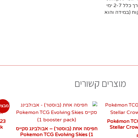
שמזמינים מראש דרך האתר וקובעים איסוף עצמי או משלוח (בדרך כלל 2-7 ימי
ח (במידה והוא
מוצרים קשורים
מבצע
Pokémon TCG 
ck
Stellar Cro
חפיסה אחת (בוסטר) – אבולבינג סקייס
Pokemon TCG Evolving Skies (1