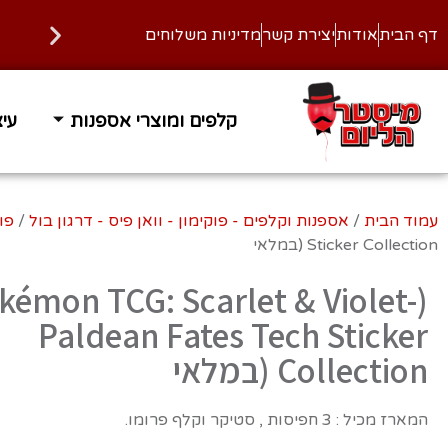
דף הבית
אודות
יצירת קשר
מדיניות משלוחים
קלפים ומוצרי אספנות
עיצ
עמוד הבית
/
אספנות וקלפים - פוקימון - וואן פיס - דרגון בול
/
פו
Sticker Collection (במלאי
okémon TCG: Scarlet & Violet-
Paldean Fates Tech Sticker
Collection (במלאי
המארז מכיל : 3 חפיסות , סטיקר וקלף פרומו.