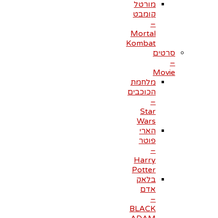
מורטל
קומבט
–
Mortal
Kombat
סרטים
–
Movie
מלחמת
הכוכבים
–
Star
Wars
הארי
פוטר
–
Harry
Potter
בלאק
אדם
–
BLACK