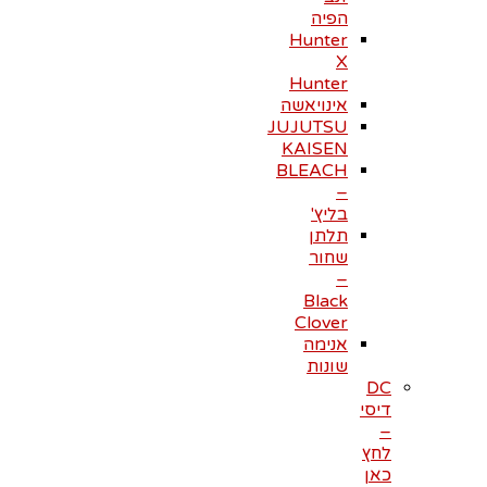
הפיה
Hunter
X
Hunter
אינויאשה
JUJUTSU
KAISEN
BLEACH
–
בליץ'
תלתן
שחור
–
Black
Clover
אנימה
שונות
DC
דיסי
–
לחץ
כאן