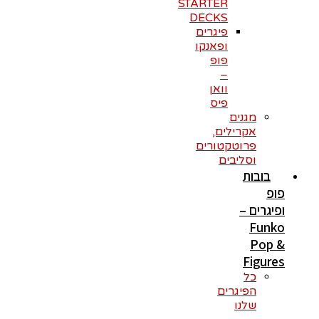
STARTER
DECKS
פיגרים
ופאנקו
פופ
–
וואן
פיס
מגנים
אקרילים,
פרוטקטורים
וסליבים
בובות
פופ
ופיגרים –
Funko
Pop &
Figures
כל
הפיגרים
שלנו