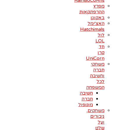
RainBoCoRns
מפרץ
ההרפתקאות
באקוגן
האצ'ימל
Hatchimals
לול
LOL
חד
קרן
UniCorn
משחקי
חברה
וחשיבה
לכל
המשפחה
חשיבה
חברה
מונופול
משחקים,
גיבורים
ועל
שלט