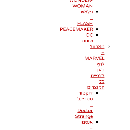
WONDER-
WOMAN
פלאש
–
FLASH
PEACEMAKER
DC
שונות
מארוול
–
MARVEL
לחץ
כאן
לצפיית
כל
המוצרים
דוקטור
סטריינג׳
–
Doctor
Strange
אנטמן
–