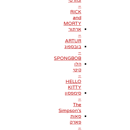
ומורטי
–
RICK
and
MORTY
ארתור
–
ARTUR
בובספוג
–
SPONGBOB
הלו
קיטי
–
HELLO
KITTY
סימפסון
–
The
Simpson’s
סאות
פארק
–