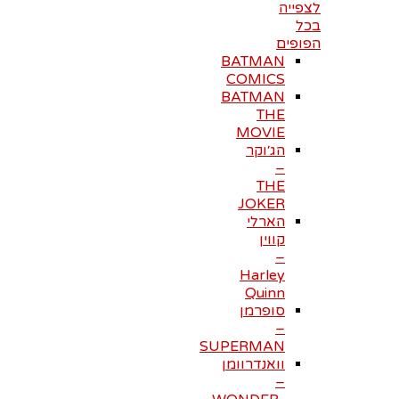
לצפייה
בכל
הפופים
BATMAN
COMICS
BATMAN
THE
MOVIE
הג׳וקר
–
THE
JOKER
הארלי
קווין
–
Harley
Quinn
סופרמן
–
SUPERMAN
וואנדרוומן
–