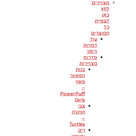
מצויירים
לחץ
כאן
לצפיית
כל
המוצרים
עוד
דמויות
דיסני
סדרות
מצויירות
בנות
הפאוור
פאף
–
PowerPuff
Girls
צבי
הנינג'ה
–
Turtles
ריק