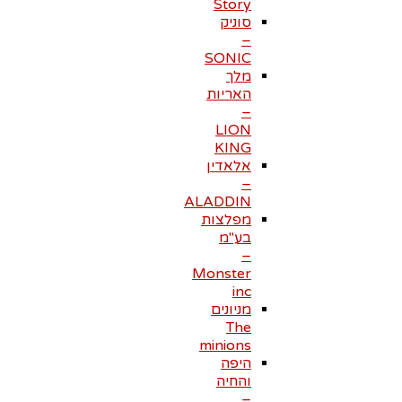
Story
סוניק
–
SONIC
מלך
האריות
–
LION
KING
אלאדין
–
ALADDIN
מפלצות
בע"מ
–
Monster
inc
מניונים
The
minions
היפה
והחיה
–