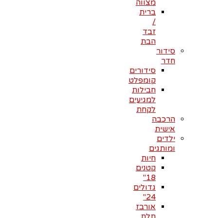
מצווה
ברית
/
זבד
הבת
סידור
חדר
סידורים
קומפלט
חבילות
למגיעים
לקחת
הרכבה
אישית
ילדים
ומותגים
חיות
קטנים
18"
גדולים
24"
אורבז
תלת