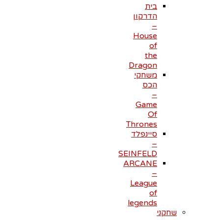
בית
הדרקון
–
House
of
the
Dragon
משחקי
הכס
–
Game
Of
Thrones
סיינפלד
–
SEINFELD
ARCANE
–
League
of
legends
שחקני