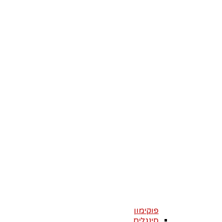
ופופים
דיסני
–
Disney
פוקימון
–
POKÉMON
TCG
מבצעים
–
SALES
מוצרים
בהזמנות
מוקדמות
|
PRE
ORDERS
מארזים
–
קלפי
אספנות
פוקימון
סינגלים