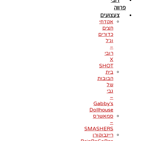
פרווה
צעצועים
אקדחי
חצים
כדורים
וג׳ל
–
רובי
X
SHOT
בית
הבובות
של
גבי
–
Gabby's
Dollhouse
סמאשרס
–
SMASHERS
ריינבוקורן