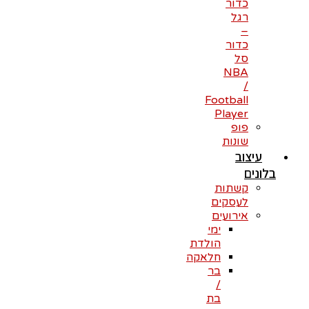
כדור
רגל
–
כדור
סל
NBA
/
Football
Player
פופ
שונות
עיצוב
בלונים
קשתות
לעסקים
אירועים
ימי
הולדת
חלאקה
בר
/
בת