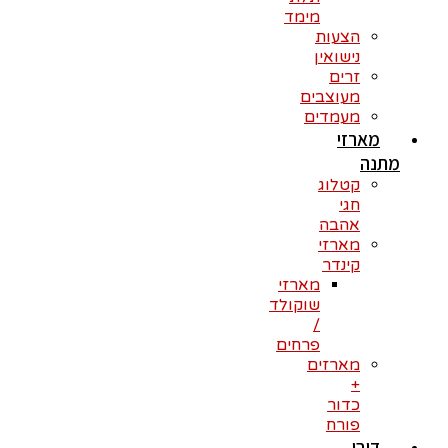
מימד
הצעות
נישואין
זרים
מעוצבים
מעמדים
מארזי
מתנה
קטלוג
חגי
אהבה
מארזי
קינדר
מארזי
שוקולד
/
פרחים
מארזים
+
כדור
פורח
דובי