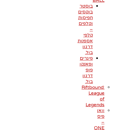
BALL
בוסטר
בוקסים
חפיסות
וקלפים
–
קלפי
אספנות
דרגון
בול.
פיגרים
ופאנקו
פופ
דרגון
בול.
Riftbound:
League
of
Legends
וואן
פיס
–
ONE