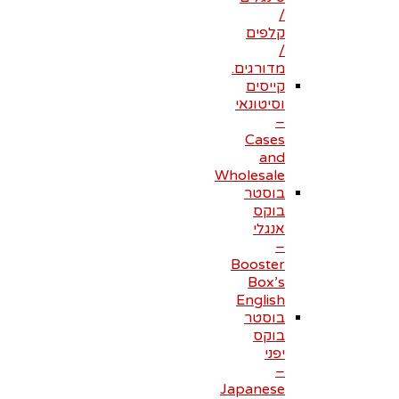
/
קלפים
/
מדורגים.
קייסים
וסיטונאי
–
Cases
and
Wholesale
בוסטר
בוקס
אנגלי
–
Booster
Box’s
English
בוסטר
בוקס
יפני
–
Japanese