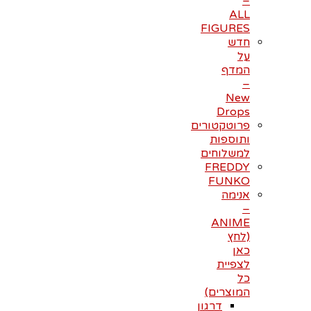
–
ALL
FIGURES
חדש
על
המדף
–
New
Drops
פרוטקטורים
ותוספות
למשלוחים
FREDDY
FUNKO
אנימה
–
ANIME
(לחץ
כאן
לצפיית
כל
המוצרים)
דרגון