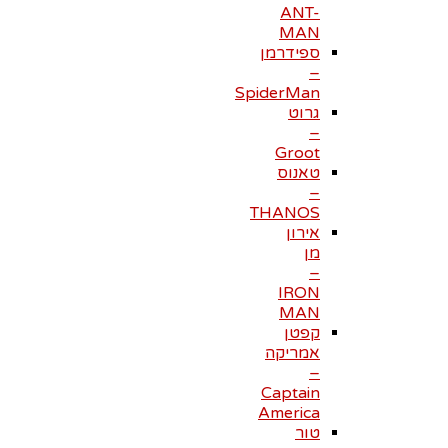
ANT-
MAN
ספידרמן
–
SpiderMan
גרוט
–
Groot
טאנוס
–
THANOS
אירון
מן
–
IRON
MAN
קפטן
אמריקה
–
Captain
America
טור