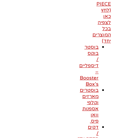
PIECE
(לחץ
כאן
לצפיה
בכל
המוצרים
יחד)
בוסטר
בוקס
/
דיספליים
–
Booster
Box’s
בוסטרים
מארזים
וקלפי
אספנות
וואן
פיס.
דקים
/