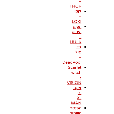
–
THOR
לוקי
–
LOKI
הענק
הירוק
–
HULK
דד
פול
–
DeadPool
Scarlet
witch
/
VISION
אקס
מן
X-
MAN
הפנטר
השחור