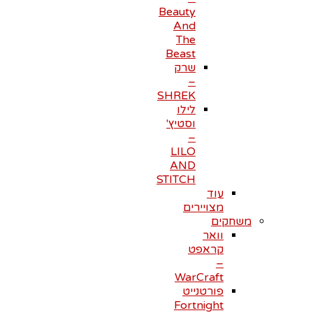
Beauty
And
The
Beast
שרק
–
SHREK
לילו
וסטיץ'
–
LILO
AND
STITCH
עוד
מצויירים
משחקים
וואר
קראפט
–
WarCraft
פורטנייט
Fortnight