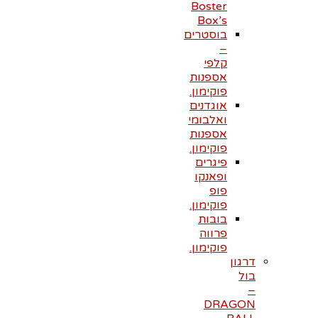
Boster
Box’s
בוסטרים
–
קלפי
אספנות
פוקימון.
אוגדנים
ואלבומי
אספנות
פוקימון.
פיגרים
ופאנקו
פופ
פוקימון.
בובות
פרווה
פוקימון.
דרגון
בול
–
DRAGON