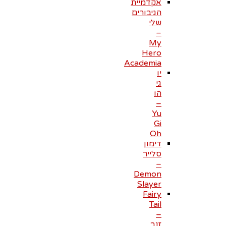
אקדמיית
הגיבורים
שלי
–
My
Hero
Academia
יו
גי
הו
–
Yu
Gi
Oh
דימון
סלייר
–
Demon
Slayer
Fairy
Tail
–
זנב