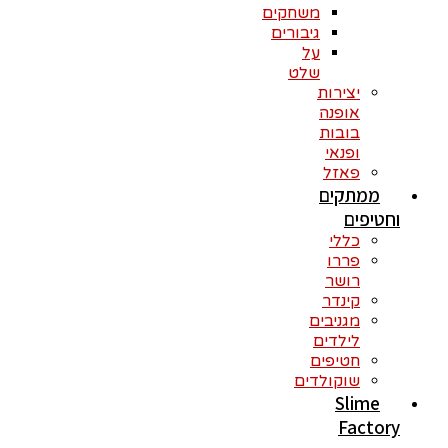
משחקים
גיבורים
על
שלט
יצירות
אופנה
בובות
ופנאי
פאזל
ממתקים
וחטיפים
כללי
פררו
רושר
קינדר
מגניבים
לילדים
חטיפים
שוקולדים
Slime
Factory