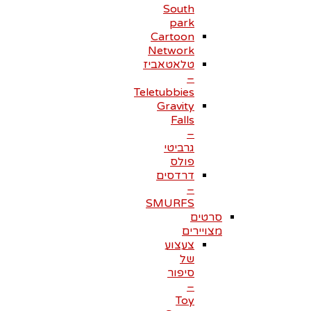
South
park
Cartoon
Network
טלאטאביז
–
Teletubbies
Gravity
Falls
–
גרביטי
פולס
דרדסים
–
SMURFS
סרטים
מצויירים
צעצוע
של
סיפור
–
Toy