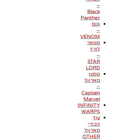
–
Black
Panther
ונום
–
VENOM
סטאר
לורד
–
STAR
LORD
קפטן
מארוול
–
Captain
Marvel
INFINITY
WARPS
עוד
גיבורי
מארוול
OTHER