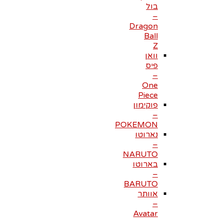
בול
–
Dragon
Ball
Z
וואן
פיס
–
One
Piece
פוקימון
–
POKEMON
נארוטו
–
NARUTO
בארוטו
–
BARUTO
אוותר
–
Avatar