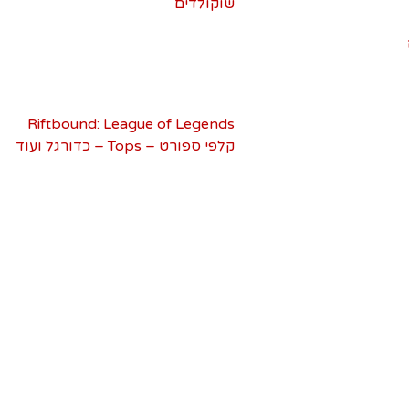
Pok
שוקולדים
מבצע!
ם לאספנים
קלפים ומארזי דיסני
בובות פופ ופיגרים דיסני
ם
שונות
ן
Riftbound: League of Legends
קלפי ספורט – Tops – כדורגל ועוד