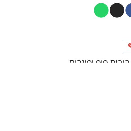
בובות פופ ופיגרים
חדש על המדף
פרוטקטורים ותוספות למשלוחים
אנימה ANIME
מארבל MARVEL
העולם של DC
/ P
דיסני
מותגים מסרטים וסדרות
שחקני כדורגל / כדורסל