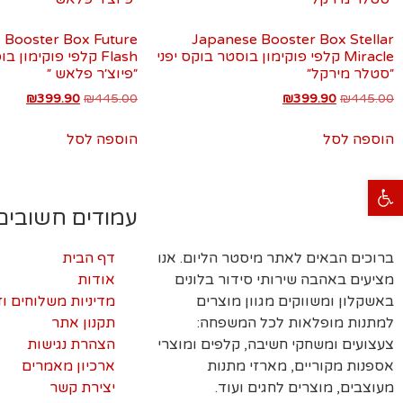
 Booster Box Future
Japanese Booster Box Stellar
Miracle קלפי פוקימון בוסטר בוקס יפני
Flash קלפי פוקימון 
״סטלר מירקל״
״פיוצ׳ר פלאש ״
₪
399.90
₪
445.00
₪
399.90
₪
445.00
הוספה לסל
הוספה לסל
פתח סרגל נגישות
עמודים חשובים
ברוכים הבאים לאתר מיסטר הליום. אנו
דף הבית
מציעים באהבה שירותי סידור בלונים
אודות
באשקלון ומשווקים מגוון מוצרים
מדיניות משלוחים ו
למתנות מופלאות לכל המשפחה:
תקנון אתר
צעצועים ומשחקי חשיבה, קלפים ומוצרי
הצהרת נגישות
אספנות מקוריים, מארזי מתנות
ארכיון מאמרים
מעוצבים, מוצרים לחגים ועוד.
יצירת קשר