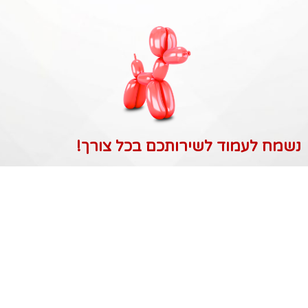
נשמח לעמוד לשירותכם בכל צורך!
רחבעם זאבי 4, אשקלון (ברנע סנטר)
08-67-24428
050-443-0071
Misterhelium2020@gmail.com