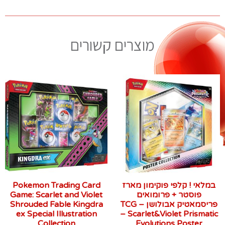
מוצרים קשורים
במלאי ! קלפי פוקימון מארז
Pokemon Trading Card
פוסטר + פרומואים
Game: Scarlet and Violet
פריסמאטיק אבולושן – TCG
Shrouded Fable Kingdra
ex Special Illustration
– Scarlet&Violet Prismatic
Collection
Evolutions Poster