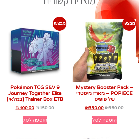
מוצרים קשורים
מבצע!
מבצע!
Pokémon TCG S&V 9
Mystery Booster Pack –
POPIECE – מארז מיסטרי
Journey Together Elite
של פופיס
Trainer Box ETB [במלאי]
₪
400.00
₪
450.00
₪
330.00
₪
360.00
הוספה לסל
הוספה לסל