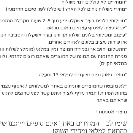
*המחירים לא כוללים דמי משלוח.
*מחירי משלוח נוחים לכל הארץ (ישוכללו לפני סיכום ההזמנה)
*משלוחי בלונים בעיר אשקלון יגיע תוך 2-8 שעות מקבלת ההזמנה ואישורה.
*יש אופציה לאיסוף עצמי בתיאום מראש .
*עיצוב ומשלוחי בלונים ישלחו אך ורק בעיר אשקלון והסביבה הקר
אין שירות עיצוב בלונים לאזורים אחרים.
*התשלום יחויב אך ובמידה המוצר זמין במלאי (מומלץ לשלוח וו
סגירת ההזמנה עם תמונה של המוצרים שאתם רוצים להזמין ולוו
במלאי הקיים)
*מוצרי פאנקו פופ מיועדים לגילאי 13 ומעלה.
*לא מובטח שהמוצרים שזמינים באתר למשלוחים / איסוף עצמי יה
בחנות הפיזית ! תמיד עדיף ליצור איתנו קשר לפני שרוצים להגיע
שראיתם באתר.
מוצרי אספנות !
שימו לב – המחירים באתר אינם סופיים וייתכנו שינ
בהתאם למלאי ומחירי השוק!