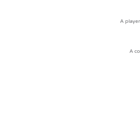
A player
A co