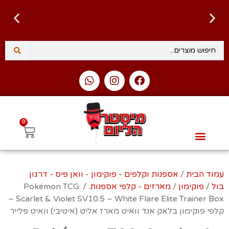
משלוח עד הבית בחינם ברכישה מעל 400 ₪
0
לגו – LEGO
Intex – בריכות ומוצרי קיץ
טרנדים – NEW TRENDS
Slime Factory – סליים
בובות פופ ופיגרים – Funko Pop & Figures
עמוד הבית
/
אספנות וקלפים - פוקימון - וואן פיס - דרגון
בול
/
פוקימון
/
מארזים - קלפי אספנות.
/ Pokémon TCG:
Scarlet & Violet SV10.5 – White Flare Elite Trainer Box –
קלפי פוקימון בלאק אנד וואיט מארז אליט (איטיבי) וואיט פלייר