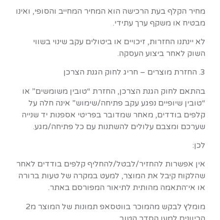
מחיר הקלף בעת הרכישה הוא המחיר המחייב והסופי, ואינו
מבטיח או משקף ערך עתידי.
לא יינתנו החזרות, זיכויים או ביטולים עקב שינוי בשווי
השוק לאחר ביצוע העסקה.
3. החזרת מוצרים – חריג לחוק הגנת הצרכן
בהתאם לחוק הגנת הצרכן, החזרת “טובין משומשים” או
“טובין שיופיים נפגע עקב פתיחה/שימוש” אינה חלה על
קלפים בודדים, מאחר שמדובר בפריטי אספנות יד שנייה
שערכם ומצבם עלולים להשתנות עם כל פתיחה/מגע.
לכן:
אין אפשרות להחזיר/לבטל/להחליף קלפים בודדים לאחר
שהלקוח קיבל את המוצר, למעט במקרה של טעות ברורה
או אי־התאמה מהותית לתיאור המפורסם באתר.
מומלץ לבקש מהמוכר בווטסאפ תמונות של המוצר מ2
הכיוונים למען הסדר הטוב