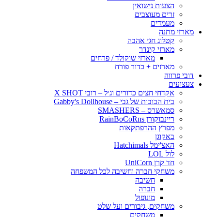
הצעות נישואין
זרים מעוצבים
מעמדים
מארזי מתנה
קטלוג חגי אהבה
מארזי קינדר
מארזי שוקולד / פרחים
מארזים + כדור פורח
דובי פרווה
צעצועים
אקדחי חצים כדורים וג׳ל – רובי X SHOT
בית הבובות של גבי – Gabby's Dollhouse
סמאשרס – SMASHERS
ריינבוקורן RainBoCoRns
מפרץ ההרפתקאות
באקוגן
האצ'ימל Hatchimals
לול LOL
חד קרן UniCorn
משחקי חברה וחשיבה לכל המשפחה
חשיבה
חברה
מונופול
משחקים, גיבורים ועל שלט
משחקים