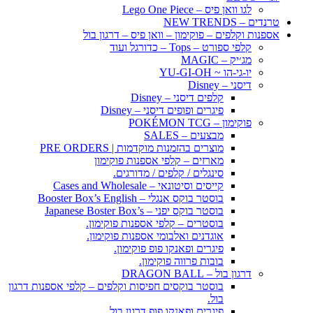
לגו וואן פיס – Lego One Piece
טרנדים – NEW TRENDS
אספנות וקלפים – פוקימון – וואן פיס – דרגון בול
קלפי ספורט – Tops – כדורגל ועוד
מג׳יק – MAGIC
יו-גי-הו ~ YU-GI-OH
דיסני – Disney
קלפים דיסני – Disney
פיגרים ופופים דיסני – Disney
פוקימון – POKÉMON TCG
מבצעים – SALES
מוצרים בהזמנות מוקדמות | PRE ORDERS
מארזים – קלפי אספנות פוקימון
סינגלים / קלפים / מדורגים.
קייסים וסיטונאי – Cases and Wholesale
בוסטר בוקס אנגלי – Booster Box’s English
בוסטר בוקס יפני – Japanese Boster Box’s
בוסטרים – קלפי אספנות פוקימון.
אוגדנים ואלבומי אספנות פוקימון.
פיגרים ופאנקו פופ פוקימון.
בובות פרווה פוקימון.
דרגון בול – DRAGON BALL
בוסטר בוקסים חפיסות וקלפים – קלפי אספנות דרגון
בול.
פיגרים ופאנקו פופ דרגון בול.