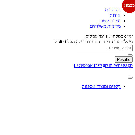
מבצע!
מבצע!
דף הבית
אודות
יצירת קשר
מדיניות משלוחים
זמן אספקה 1-3 ימי עסקים
משלוח עד הבית בחינם ברכישה מעל 400 ₪
Results
Facebook
Instagram
Whatsapp
קלפים ומוצרי אספנות
עיצוב בלונים
צעצועים
מתנות ומארזים
חגים ומוצרים עונתיים
X
0.00
₪
0
עגלת קניות