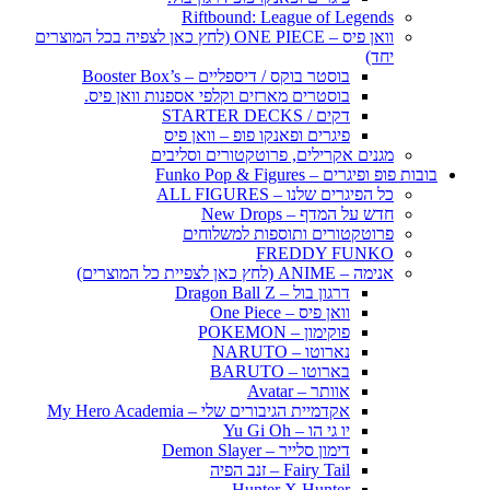
Riftbound: League of Legends
וואן פיס – ONE PIECE (לחץ כאן לצפיה בכל המוצרים
יחד)
בוסטר בוקס / דיספליים – Booster Box’s
בוסטרים מארזים וקלפי אספנות וואן פיס.
דקים / STARTER DECKS
פיגרים ופאנקו פופ – וואן פיס
מגנים אקרילים, פרוטקטורים וסליבים
בובות פופ ופיגרים – Funko Pop & Figures
כל הפיגרים שלנו – ALL FIGURES
חדש על המדף – New Drops
פרוטקטורים ותוספות למשלוחים
FREDDY FUNKO
אנימה – ANIME (לחץ כאן לצפיית כל המוצרים)
דרגון בול – Dragon Ball Z
וואן פיס – One Piece
פוקימון – POKEMON
נארוטו – NARUTO
בארוטו – BARUTO
אוותר – Avatar
אקדמיית הגיבורים שלי – My Hero Academia
יו גי הו – Yu Gi Oh
דימון סלייר – Demon Slayer
Fairy Tail – זנב הפיה
Hunter X Hunter