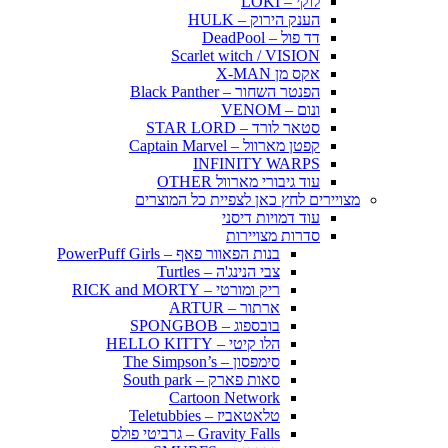
לוקי – LOKI
הענק הירוק – HULK
דד פול – DeadPool
Scarlet witch / VISION
אקס מן X-MAN
הפנטר השחור – Black Panther
ונום – VENOM
סטאר לורד – STAR LORD
קפטן מארוול – Captain Marvel
INFINITY WARPS
עוד גיבורי מארוול OTHER
מצויירים לחץ כאן לצפיית כל המוצרים
עוד דמויות דיסני
סדרות מצויירות
בנות הפאוור פאף – PowerPuff Girls
צבי הנינג'ה – Turtles
ריק ומורטי – RICK and MORTY
ארתור – ARTUR
בובספוג – SPONGBOB
הלו קיטי – HELLO KITTY
סימפסון – The Simpson’s
סאות פארק – South park
Cartoon Network
טלאטאביז – Teletubbies
Gravity Falls – גרביטי פולס