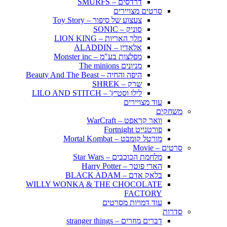
דרדסים – SMURFS
סרטים מצויירים
צעצוע של סיפור – Toy Story
סוניק – SONIC
מלך האריות – LION KING
אלאדין – ALADDIN
מפלצות בע"מ – Monster inc
מניונים The minions
היפה והחיה – Beauty And The Beast
שרק – SHREK
לילו וסטיץ' – LILO AND STITCH
עוד מצויירים
משחקים
וואר קראפט – WarCraft
פורטנייט Fortnight
מורטל קומבט – Mortal Kombat
סרטים – Movie
מלחמת הכוכבים – Star Wars
הארי פוטר – Harry Potter
בלאק אדם – BLACK ADAM
WILLY WONKA & THE CHOCOLATE
FACTORY
עוד דמויות מסרטים
סדרות
דברים מוזרים – stranger things