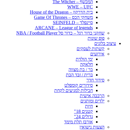
המכשף – The Witcher
WWE – UFC
בית הדרקון – House of the Dragon
משחקי הכס – Game Of Thrones
סיינפלד – SEINFELD
ARCANE – League of legends
שחקני כדור רגל – כדור סל NBA / Football Player
פופ שונות
עיצוב בלונים
קשתות לעסקים
אירועים
ימי הולדת
חלאקה
בר / בת מצווה
ברית / זבד הבת
סידור חדר
סידורים קומפלט
חבילות למגיעים לקחת
הרכבה אישית
ילדים ומותגים
חיות
קטנים 18"
גדולים 24"
אורבז תלת מימד
הצעות נישואין