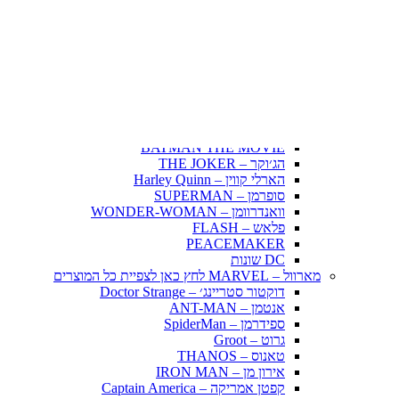
Fairy Tail – זנב הפיה
Hunter X Hunter
אינויאשה
JUJUTSU KAISEN
BLEACH – בליץ'
תלתן שחור – Black Clover
אנימה שונות
DC דיסי – לחץ כאן לצפייה בכל הפופים
BATMAN COMICS
BATMAN THE MOVIE
הג׳וקר – THE JOKER
הארלי קווין – Harley Quinn
סופרמן – SUPERMAN
וואנדרוומן – WONDER-WOMAN
פלאש – FLASH
PEACEMAKER
DC שונות
מארוול – MARVEL לחץ כאן לצפיית כל המוצרים
דוקטור סטריינג׳ – Doctor Strange
אנטמן – ANT-MAN
ספידרמן – SpiderMan
גרוט – Groot
טאנוס – THANOS
אירון מן – IRON MAN
קפטן אמריקה – Captain America