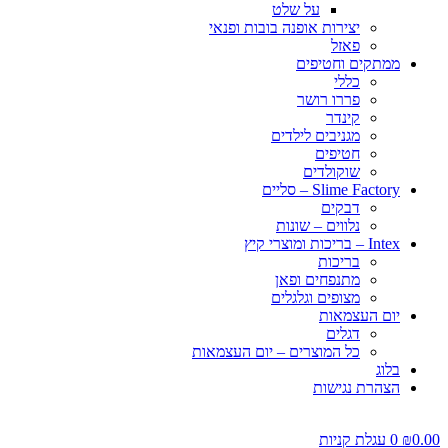
על שלט
יצירות אופנה בובות ופנאי
פאזל
ממתקים וחטיפים
כללי
פררו רושר
קינדר
מגניבים לילדים
חטיפים
שוקולדים
Slime Factory – סליים
דבקים
נלווים – שונות
Intex – בריכות ומוצרי קיץ
בריכות
מתנפחים ופאן
מצופים וגלגלים
יום העצמאות
דגלים
כל המוצרים – יום העצמאות
בלוג
הצהרת נגישות
0.00
₪
0
עגלת קניות