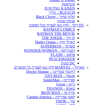
אינויאשה
JUJUTSU KAISEN
BLEACH – בליץ'
תלתן שחור – Black Clover
אנימה שונות
DC דיסי – לחץ כאן לצפייה בכל הפופים
BATMAN COMICS
BATMAN THE MOVIE
הג׳וקר – THE JOKER
הארלי קווין – Harley Quinn
סופרמן – SUPERMAN
וואנדרוומן – WONDER-WOMAN
פלאש – FLASH
PEACEMAKER
DC שונות
מארוול – MARVEL לחץ כאן לצפיית כל המוצרים
דוקטור סטריינג׳ – Doctor Strange
אנטמן – ANT-MAN
ספידרמן – SpiderMan
גרוט – Groot
טאנוס – THANOS
אירון מן – IRON MAN
קפטן אמריקה – Captain America
טור – THOR