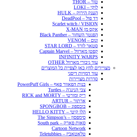
טור – THOR
לוקי – LOKI
הענק הירוק – HULK
דד פול – DeadPool
Scarlet witch / VISION
אקס מן X-MAN
הפנטר השחור – Black Panther
ונום – VENOM
סטאר לורד – STAR LORD
קפטן מארוול – Captain Marvel
INFINITY WARPS
עוד גיבורי מארוול OTHER
מצויירים לחץ כאן לצפיית כל המוצרים
עוד דמויות דיסני
סדרות מצויירות
בנות הפאוור פאף – PowerPuff Girls
צבי הנינג'ה – Turtles
ריק ומורטי – RICK and MORTY
ארתור – ARTUR
בובספוג – SPONGBOB
הלו קיטי – HELLO KITTY
סימפסון – The Simpson’s
סאות פארק – South park
Cartoon Network
טלאטאביז – Teletubbies