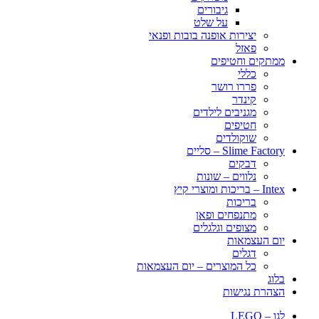
גיבורים
על שלט
יצירות אופנה בובות ופנאי
פאזל
ממתקים וחטיפים
כללי
פררו רושר
קינדר
מגניבים לילדים
חטיפים
שוקולדים
Slime Factory – סליים
דבקים
נלווים – שונות
Intex – בריכות ומוצרי קיץ
בריכות
מתנפחים ופאן
מצופים וגלגלים
יום העצמאות
דגלים
כל המוצרים – יום העצמאות
בלוג
הצהרת נגישות
לגו – LEGO