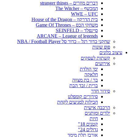
דברים מוזרים – stranger things
המכשף – The Witcher
WWE – UFC
בית הדרקון – House of the Dragon
משחקי הכס – Game Of Thrones
סיינפלד – SEINFELD
ARCANE – League of legends
שחקני כדור רגל – כדור סל NBA / Football Player
פופ שונות
עיצוב בלונים
קשתות לעסקים
אירועים
ימי הולדת
חלאקה
בר / בת מצווה
ברית / זבד הבת
סידור חדר
סידורים קומפלט
חבילות למגיעים לקחת
הרכבה אישית
ילדים ומותגים
חיות
קטנים 18"
גדולים 24"
אורבז תלת מימד