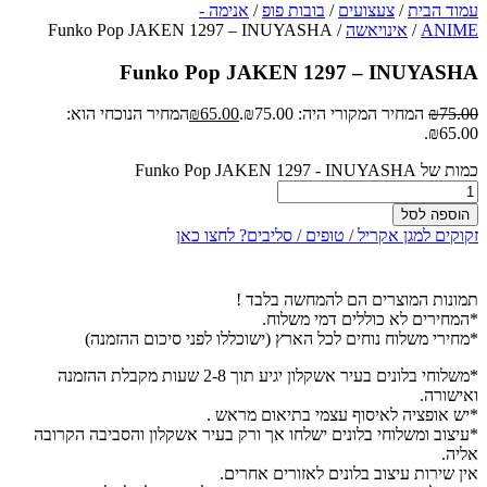
עמוד הבית
/
צעצועים
/
בובות פופ
/
אנימה -
ANIME
/
אינויאשה
/ Funko Pop JAKEN 1297 – INUYASHA
Funko Pop JAKEN 1297 – INUYASHA
75.00
₪
המחיר המקורי היה: ₪75.00.
65.00
₪
המחיר הנוכחי הוא:
₪65.00.
כמות של Funko Pop JAKEN 1297 - INUYASHA
הוספה לסל
זקוקים למגן אקריל / טופים / סליבים? לחצו כאן
תמונות המוצרים הם להמחשה בלבד !
*המחירים לא כוללים דמי משלוח.
*מחירי משלוח נוחים לכל הארץ (ישוכללו לפני סיכום ההזמנה)
*משלוחי בלונים בעיר אשקלון יגיע תוך 2-8 שעות מקבלת ההזמנה
ואישורה.
*יש אופציה לאיסוף עצמי בתיאום מראש .
*עיצוב ומשלוחי בלונים ישלחו אך ורק בעיר אשקלון והסביבה הקרובה
אליה.
אין שירות עיצוב בלונים לאזורים אחרים.