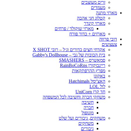
זרים מעוצבים
מעמדים
מארזי מתנה
קטלוג חגי אהבה
מארזי קינדר
מארזי שוקולד / פרחים
מארזים + כדור פורח
דובי פרווה
צעצועים
אקדחי חצים כדורים וג׳ל – רובי X SHOT
בית הבובות של גבי – Gabby's Dollhouse
סמאשרס – SMASHERS
ריינבוקורן RainBoCoRns
מפרץ ההרפתקאות
באקוגן
האצ'ימל Hatchimals
לול LOL
חד קרן UniCorn
משחקי חברה וחשיבה לכל המשפחה
חשיבה
חברה
מונופול
משחקים, גיבורים ועל שלט
משחקים
גיבורים