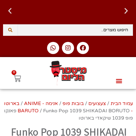
0
לגו – LEGO
Intex – בריכות ומוצרי קיץ
טרנדים – NEW TRENDS
Slime Factory – סליים
בובות פופ ופיגרים – Funko Pop & Figures
עמוד הבית
/
צעצועים
/
בובות פופ
/
אנימה - ANIME
/
בארוטו
- BARUTO
/ Funko Pop 1039 SHIKADAI BORUTO פאנקו
פופ 1039 שיקאדי בארוטו
Funko Pop 1039 SHIKADAI