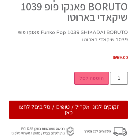
BORUTO פאנקו פופ 1039
שיקאדי בארוטו
Funko Pop 1039 SHIKADAI BORUTO פאנקו פופ
1039 שיקאדי בארוטו
₪
69.00
הוספה לסל
זקוקים למגן אקריל / טופים / סליבים? לחצו
כאן