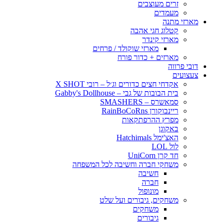
זרים מעוצבים
מעמדים
מארזי מתנה
קטלוג חגי אהבה
מארזי קינדר
מארזי שוקולד / פרחים
מארזים + כדור פורח
דובי פרווה
צעצועים
אקדחי חצים כדורים וג׳ל – רובי X SHOT
בית הבובות של גבי – Gabby's Dollhouse
סמאשרס – SMASHERS
ריינבוקורן RainBoCoRns
מפרץ ההרפתקאות
באקוגן
האצ'ימל Hatchimals
לול LOL
חד קרן UniCorn
משחקי חברה וחשיבה לכל המשפחה
חשיבה
חברה
מונופול
משחקים, גיבורים ועל שלט
משחקים
גיבורים