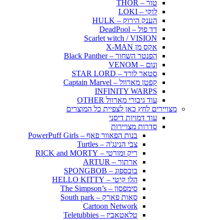
טור – THOR
לוקי – LOKI
הענק הירוק – HULK
דד פול – DeadPool
Scarlet witch / VISION
אקס מן X-MAN
הפנטר השחור – Black Panther
ונום – VENOM
סטאר לורד – STAR LORD
קפטן מארוול – Captain Marvel
INFINITY WARPS
עוד גיבורי מארוול OTHER
מצויירים לחץ כאן לצפיית כל המוצרים
עוד דמויות דיסני
סדרות מצויירות
בנות הפאוור פאף – PowerPuff Girls
צבי הנינג'ה – Turtles
ריק ומורטי – RICK and MORTY
ארתור – ARTUR
בובספוג – SPONGBOB
הלו קיטי – HELLO KITTY
סימפסון – The Simpson’s
סאות פארק – South park
Cartoon Network
טלאטאביז – Teletubbies