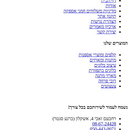
דף הבית
אודות
מדיניות משלוחים וזמני אספקה
תקנון אתר
הצהרת נגישות
ארכיון מאמרים
יצירת קשר
המוצרים שלנו
קלפים ומוצרי אספנות
מתנות ומארזים
עיצוב בלונים
בלונים בתפזורת
מארזי מתנה
דובי פרווה
צעצועים
נשמח לעמוד לשירותכם בכל צורך!
רחבעם זאבי 4, אשקלון (ברנע סנטר)
08-67-24428
050-443-0071