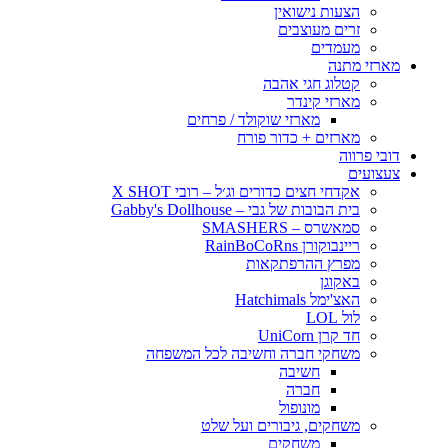
הצעות נישואין
זרים מעוצבים
מעמדים
מארזי מתנה
קטלוג חגי אהבה
מארזי קינדר
מארזי שוקולד / פרחים
מארזים + כדור פורח
דובי פרווה
צעצועים
אקדחי חצים כדורים וג׳ל – רובי X SHOT
בית הבובות של גבי – Gabby's Dollhouse
סמאשרס – SMASHERS
ריינבוקורן RainBoCoRns
מפרץ ההרפתקאות
באקוגן
האצ'ימל Hatchimals
לול LOL
חד קרן UniCorn
משחקי חברה וחשיבה לכל המשפחה
חשיבה
חברה
מונופול
משחקים, גיבורים ועל שלט
משחקים