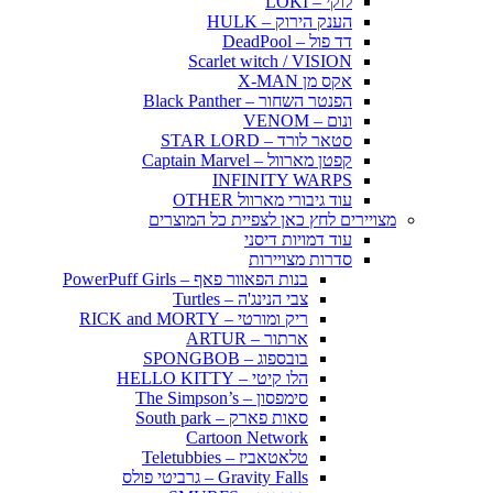
לוקי – LOKI
הענק הירוק – HULK
דד פול – DeadPool
Scarlet witch / VISION
אקס מן X-MAN
הפנטר השחור – Black Panther
ונום – VENOM
סטאר לורד – STAR LORD
קפטן מארוול – Captain Marvel
INFINITY WARPS
עוד גיבורי מארוול OTHER
מצויירים לחץ כאן לצפיית כל המוצרים
עוד דמויות דיסני
סדרות מצויירות
בנות הפאוור פאף – PowerPuff Girls
צבי הנינג'ה – Turtles
ריק ומורטי – RICK and MORTY
ארתור – ARTUR
בובספוג – SPONGBOB
הלו קיטי – HELLO KITTY
סימפסון – The Simpson’s
סאות פארק – South park
Cartoon Network
טלאטאביז – Teletubbies
Gravity Falls – גרביטי פולס