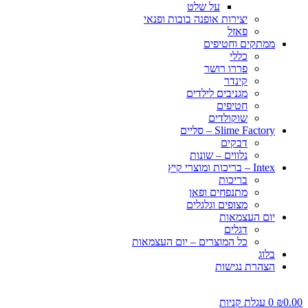
על שלט
יצירות אופנה בובות ופנאי
פאזל
ממתקים וחטיפים
כללי
פררו רושר
קינדר
מגניבים לילדים
חטיפים
שוקולדים
Slime Factory – סליים
דבקים
נלווים – שונות
Intex – בריכות ומוצרי קיץ
בריכות
מתנפחים ופאן
מצופים וגלגלים
יום העצמאות
דגלים
כל המוצרים – יום העצמאות
בלוג
הצהרת נגישות
0.00
₪
0
עגלת קניות