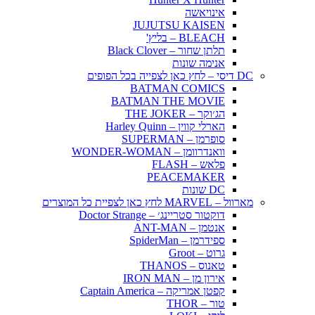
אינויאשה
JUJUTSU KAISEN
BLEACH – בליץ'
תלתן שחור – Black Clover
אנימה שונות
DC דיסי – לחץ כאן לצפייה בכל הפופים
BATMAN COMICS
BATMAN THE MOVIE
הג׳וקר – THE JOKER
הארלי קווין – Harley Quinn
סופרמן – SUPERMAN
וואנדרוומן – WONDER-WOMAN
פלאש – FLASH
PEACEMAKER
DC שונות
מארוול – MARVEL לחץ כאן לצפיית כל המוצרים
דוקטור סטריינג׳ – Doctor Strange
אנטמן – ANT-MAN
ספידרמן – SpiderMan
גרוט – Groot
טאנוס – THANOS
אירון מן – IRON MAN
קפטן אמריקה – Captain America
טור – THOR