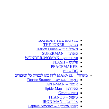
Fairy Tail – זנב הפיה
Hunter X Hunter
אינויאשה
JUJUTSU KAISEN
BLEACH – בליץ'
תלתן שחור – Black Clover
אנימה שונות
DC דיסי – לחץ כאן לצפייה בכל הפופים
BATMAN COMICS
BATMAN THE MOVIE
הג׳וקר – THE JOKER
הארלי קווין – Harley Quinn
סופרמן – SUPERMAN
וואנדרוומן – WONDER-WOMAN
פלאש – FLASH
PEACEMAKER
DC שונות
מארוול – MARVEL לחץ כאן לצפיית כל המוצרים
דוקטור סטריינג׳ – Doctor Strange
אנטמן – ANT-MAN
ספידרמן – SpiderMan
גרוט – Groot
טאנוס – THANOS
אירון מן – IRON MAN
קפטן אמריקה – Captain America