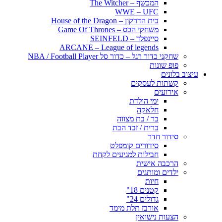
המכשף – The Witcher
WWE – UFC
בית הדרקון – House of the Dragon
משחקי הכס – Game Of Thrones
סיינפלד – SEINFELD
ARCANE – League of legends
שחקני כדור רגל – כדור סל NBA / Football Player
פופ שונות
עיצוב בלונים
קשתות לעסקים
אירועים
ימי הולדת
חלאקה
בר / בת מצווה
ברית / זבד הבת
סידור חדר
סידורים קומפלט
חבילות למגיעים לקחת
הרכבה אישית
ילדים ומותגים
חיות
קטנים 18"
גדולים 24"
אורבז תלת מימד
הצעות נישואין