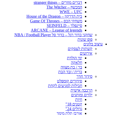
דברים מוזרים – stranger things
המכשף – The Witcher
WWE – UFC
בית הדרקון – House of the Dragon
משחקי הכס – Game Of Thrones
סיינפלד – SEINFELD
ARCANE – League of legends
שחקני כדור רגל – כדור סל NBA / Football Player
פופ שונות
עיצוב בלונים
קשתות לעסקים
אירועים
ימי הולדת
חלאקה
בר / בת מצווה
ברית / זבד הבת
סידור חדר
סידורים קומפלט
חבילות למגיעים לקחת
הרכבה אישית
ילדים ומותגים
חיות
קטנים 18"
גדולים 24"
אורבז תלת מימד