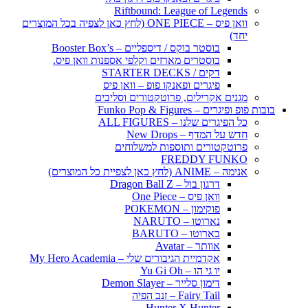
Riftbound: League of Legends
וואן פיס – ONE PIECE (לחץ כאן לצפיה בכל המוצרים
יחד)
בוסטר בוקס / דיספליים – Booster Box’s
בוסטרים מארזים וקלפי אספנות וואן פיס.
דקים / STARTER DECKS
פיגרים ופאנקו פופ – וואן פיס
מגנים אקרילים, פרוטקטורים וסליבים
בובות פופ ופיגרים – Funko Pop & Figures
כל הפיגרים שלנו – ALL FIGURES
חדש על המדף – New Drops
פרוטקטורים ותוספות למשלוחים
FREDDY FUNKO
אנימה – ANIME (לחץ כאן לצפיית כל המוצרים)
דרגון בול – Dragon Ball Z
וואן פיס – One Piece
פוקימון – POKEMON
נארוטו – NARUTO
בארוטו – BARUTO
אוותר – Avatar
אקדמיית הגיבורים שלי – My Hero Academia
יו גי הו – Yu Gi Oh
דימון סלייר – Demon Slayer
Fairy Tail – זנב הפיה
Hunter X Hunter