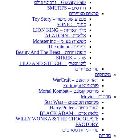
Gravity Falls – גרביטי פולס
דרדסים – SMURFS
סרטים מצויירים
צעצוע של סיפור – Toy Story
סוניק – SONIC
מלך האריות – LION KING
אלאדין – ALADDIN
מפלצות בע"מ – Monster inc
מניונים The minions
היפה והחיה – Beauty And The Beast
שרק – SHREK
לילו וסטיץ' – LILO AND STITCH
עוד מצויירים
משחקים
וואר קראפט – WarCraft
פורטנייט Fortnight
מורטל קומבט – Mortal Kombat
סרטים – Movie
מלחמת הכוכבים – Star Wars
הארי פוטר – Harry Potter
בלאק אדם – BLACK ADAM
WILLY WONKA & THE CHOCOLATE
FACTORY
עוד דמויות מסרטים
סדרות