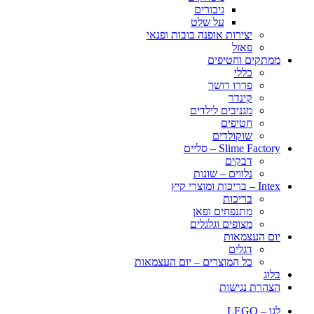
גיבורים
על שלט
יצירות אופנה בובות ופנאי
פאזל
ממתקים וחטיפים
כללי
פררו רושר
קינדר
מגניבים לילדים
חטיפים
שוקולדים
Slime Factory – סליים
דבקים
נלווים – שונות
Intex – בריכות ומוצרי קיץ
בריכות
מתנפחים ופאן
מצופים וגלגלים
יום העצמאות
דגלים
כל המוצרים – יום העצמאות
בלוג
הצהרת נגישות
לגו – LEGO