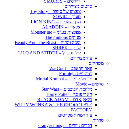
דרדסים – SMURFS
סרטים מצויירים
צעצוע של סיפור – Toy Story
סוניק – SONIC
מלך האריות – LION KING
אלאדין – ALADDIN
מפלצות בע"מ – Monster inc
מניונים The minions
היפה והחיה – Beauty And The Beast
שרק – SHREK
לילו וסטיץ' – LILO AND STITCH
עוד מצויירים
משחקים
וואר קראפט – WarCraft
פורטנייט Fortnight
מורטל קומבט – Mortal Kombat
סרטים – Movie
מלחמת הכוכבים – Star Wars
הארי פוטר – Harry Potter
בלאק אדם – BLACK ADAM
WILLY WONKA & THE CHOCOLATE
FACTORY
עוד דמויות מסרטים
סדרות
דברים מוזרים – stranger things