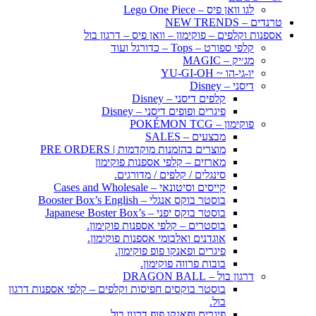
לגו וואן פיס – Lego One Piece
טרנדים – NEW TRENDS
אספנות וקלפים – פוקימון – וואן פיס – דרגון בול
קלפי ספורט – Tops – כדורגל ועוד
מג׳יק – MAGIC
יו-גי-הו ~ YU-GI-OH
דיסני – Disney
קלפים דיסני – Disney
פיגרים ופופים דיסני – Disney
פוקימון – POKÉMON TCG
מבצעים – SALES
מוצרים בהזמנות מוקדמות | PRE ORDERS
מארזים – קלפי אספנות פוקימון
סינגלים / קלפים / מדורגים.
קייסים וסיטונאי – Cases and Wholesale
בוסטר בוקס אנגלי – Booster Box’s English
בוסטר בוקס יפני – Japanese Boster Box’s
בוסטרים – קלפי אספנות פוקימון.
אוגדנים ואלבומי אספנות פוקימון.
פיגרים ופאנקו פופ פוקימון.
בובות פרווה פוקימון.
דרגון בול – DRAGON BALL
בוסטר בוקסים חפיסות וקלפים – קלפי אספנות דרגון
בול.
פיגרים ופאנקו פופ דרגון בול.