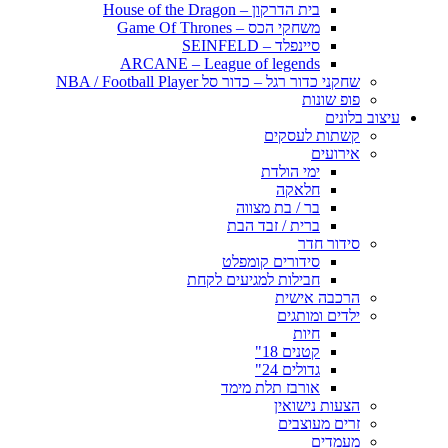
בית הדרקון – House of the Dragon
משחקי הכס – Game Of Thrones
סיינפלד – SEINFELD
ARCANE – League of legends
שחקני כדור רגל – כדור סל NBA / Football Player
פופ שונות
עיצוב בלונים
קשתות לעסקים
אירועים
ימי הולדת
חלאקה
בר / בת מצווה
ברית / זבד הבת
סידור חדר
סידורים קומפלט
חבילות למגיעים לקחת
הרכבה אישית
ילדים ומותגים
חיות
קטנים 18"
גדולים 24"
אורבז תלת מימד
הצעות נישואין
זרים מעוצבים
מעמדים