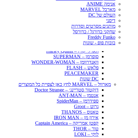
אינויאשה
אנימה ANIME
JUJUTSU KAISEN
מארבל MARVEL
BLEACH – בליץ'
העולם של DC
תלתן שחור – Black Clover
דיסני
אנימה שונות
מותגים מסרטים וסדרות
DC דיסי – לחץ כאן לצפייה בכל הפופים
שחקני כדורגל / כדורסל
BATMAN COMICS
Freddy Funko
BATMAN THE MOVIE
בובות פופ - שונות
הג׳וקר – THE JOKER
הארלי קווין – Harley Quinn
סופרמן – SUPERMAN
וואנדרוומן – WONDER-WOMAN
פלאש – FLASH
PEACEMAKER
DC שונות
מארוול – MARVEL לחץ כאן לצפיית כל המוצרים
דוקטור סטריינג׳ – Doctor Strange
אנטמן – ANT-MAN
ספידרמן – SpiderMan
גרוט – Groot
טאנוס – THANOS
אירון מן – IRON MAN
קפטן אמריקה – Captain America
טור – THOR
לוקי – LOKI