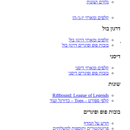
פיגרים ופאנקו פופ דרגון בול.
נלווים ושונות
Riftbound: League of Legends
יו-גי-הו
וואן פיס – ONE PIECE (לחץ כאן לצפיה בכל המוצרים יחד)
בוסטר בוקס / דיספליים – Booster Box’s
קלפים ומארזי יו-גי-הו
בוסטרים מארזים וקלפי אספנות וואן פיס.
דקים / STARTER DECKS
דרגון בול
פיגרים ופאנקו פופ – וואן פיס
מגנים אקרילים, פרוטקטורים וסליבים
קלפים ומארזי דרגון בול
בובות פופ ופיגרים – Funko Pop & Figures
בובות פופ ופיגרים דרגון בול
כל הפיגרים שלנו – ALL FIGURES
חדש על המדף – New Drops
דיסני
פרוטקטורים ותוספות למשלוחים
FREDDY FUNKO
קלפים ומארזי דיסני
אנימה – ANIME (לחץ כאן לצפיית כל המוצרים)
בובות פופ ופיגרים דיסני
דרגון בול – Dragon Ball Z
וואן פיס – One Piece
שונות
פוקימון – POKEMON
נארוטו – NARUTO
בארוטו – BARUTO
Riftbound: League of Legends
אוותר – Avatar
קלפי ספורט – Tops – כדורגל ועוד
אקדמיית הגיבורים שלי – My Hero Academia
יו גי הו – Yu Gi Oh
בובות פופ ופיגרים
דימון סלייר – Demon Slayer
Fairy Tail – זנב הפיה
חדש על המדף
Hunter X Hunter
פרוטקטורים ותוספות למשלוחים