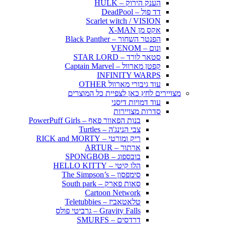
הענק הירוק – HULK
דד פול – DeadPool
Scarlet witch / VISION
אקס מן X-MAN
הפנטר השחור – Black Panther
ונום – VENOM
סטאר לורד – STAR LORD
קפטן מארוול – Captain Marvel
INFINITY WARPS
עוד גיבורי מארוול OTHER
מצויירים לחץ כאן לצפיית כל המוצרים
עוד דמויות דיסני
סדרות מצויירות
בנות הפאוור פאף – PowerPuff Girls
צבי הנינג'ה – Turtles
ריק ומורטי – RICK and MORTY
ארתור – ARTUR
בובספוג – SPONGBOB
הלו קיטי – HELLO KITTY
סימפסון – The Simpson’s
סאות פארק – South park
Cartoon Network
טלאטאביז – Teletubbies
Gravity Falls – גרביטי פולס
דרדסים – SMURFS