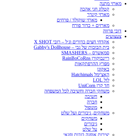
מארזי מתנה
קטלוג חגי אהבה
מארזי קינדר
מארזי שוקולד / פרחים
מארזים + כדור פורח
דובי פרווה
צעצועים
אקדחי חצים כדורים וג׳ל – רובי X SHOT
בית הבובות של גבי – Gabby's Dollhouse
סמאשרס – SMASHERS
ריינבוקורן RainBoCoRns
מפרץ ההרפתקאות
באקוגן
האצ'ימל Hatchimals
לול LOL
חד קרן UniCorn
משחקי חברה וחשיבה לכל המשפחה
חשיבה
חברה
מונופול
משחקים, גיבורים ועל שלט
משחקים
גיבורים
על שלט
יצירות אופנה בובות ופנאי