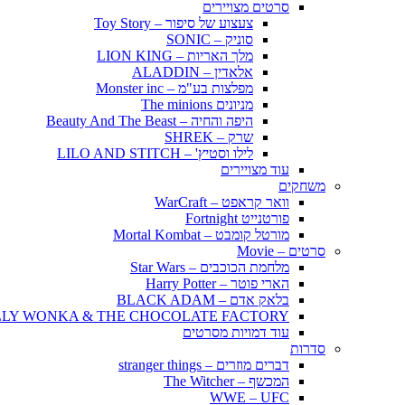
סרטים מצויירים
צעצוע של סיפור – Toy Story
סוניק – SONIC
מלך האריות – LION KING
אלאדין – ALADDIN
מפלצות בע"מ – Monster inc
מניונים The minions
היפה והחיה – Beauty And The Beast
שרק – SHREK
לילו וסטיץ' – LILO AND STITCH
עוד מצויירים
משחקים
וואר קראפט – WarCraft
פורטנייט Fortnight
מורטל קומבט – Mortal Kombat
סרטים – Movie
מלחמת הכוכבים – Star Wars
הארי פוטר – Harry Potter
בלאק אדם – BLACK ADAM
LLY WONKA & THE CHOCOLATE FACTORY
עוד דמויות מסרטים
סדרות
דברים מוזרים – stranger things
המכשף – The Witcher
WWE – UFC