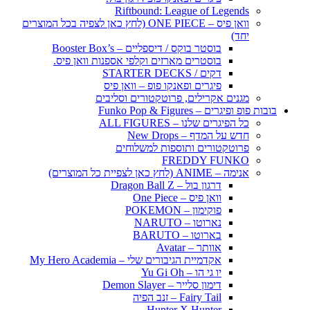
Riftbound: League of Legends
וואן פיס – ONE PIECE (לחץ כאן לצפיה בכל המוצרים
יחד)
בוסטר בוקס / דיספליים – Booster Box’s
בוסטרים מארזים וקלפי אספנות וואן פיס.
דקים / STARTER DECKS
פיגרים ופאנקו פופ – וואן פיס
מגנים אקרילים, פרוטקטורים וסליבים
בובות פופ ופיגרים – Funko Pop & Figures
כל הפיגרים שלנו – ALL FIGURES
חדש על המדף – New Drops
פרוטקטורים ותוספות למשלוחים
FREDDY FUNKO
אנימה – ANIME (לחץ כאן לצפיית כל המוצרים)
דרגון בול – Dragon Ball Z
וואן פיס – One Piece
פוקימון – POKEMON
נארוטו – NARUTO
בארוטו – BARUTO
אוותר – Avatar
אקדמיית הגיבורים שלי – My Hero Academia
יו גי הו – Yu Gi Oh
דימון סלייר – Demon Slayer
Fairy Tail – זנב הפיה
Hunter X Hunter