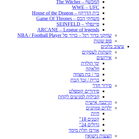
המכשף – The Witcher
WWE – UFC
בית הדרקון – House of the Dragon
משחקי הכס – Game Of Thrones
סיינפלד – SEINFELD
ARCANE – League of legends
שחקני כדור רגל – כדור סל NBA / Football Player
פופ שונות
עיצוב בלונים
קשתות לעסקים
אירועים
ימי הולדת
חלאקה
בר / בת מצווה
ברית / זבד הבת
סידור חדר
סידורים קומפלט
חבילות למגיעים לקחת
הרכבה אישית
ילדים ומותגים
חיות
קטנים 18"
גדולים 24"
אורבז תלת מימד
הצעות נישואין