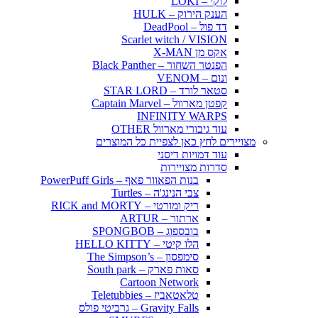
לוקי – LOKI
הענק הירוק – HULK
דד פול – DeadPool
Scarlet witch / VISION
אקס מן X-MAN
הפנטר השחור – Black Panther
ונום – VENOM
סטאר לורד – STAR LORD
קפטן מארוול – Captain Marvel
INFINITY WARPS
עוד גיבורי מארוול OTHER
מצויירים לחץ כאן לצפיית כל המוצרים
עוד דמויות דיסני
סדרות מצויירות
בנות הפאוור פאף – PowerPuff Girls
צבי הנינג'ה – Turtles
ריק ומורטי – RICK and MORTY
ארתור – ARTUR
בובספוג – SPONGBOB
הלו קיטי – HELLO KITTY
סימפסון – The Simpson’s
סאות פארק – South park
Cartoon Network
טלאטאביז – Teletubbies
Gravity Falls – גרביטי פולס