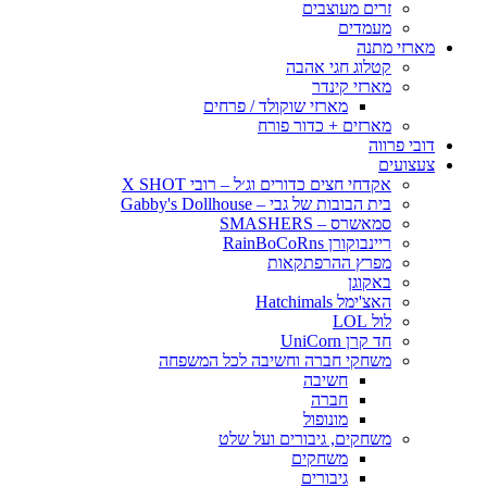
זרים מעוצבים
מעמדים
מארזי מתנה
קטלוג חגי אהבה
מארזי קינדר
מארזי שוקולד / פרחים
מארזים + כדור פורח
דובי פרווה
צעצועים
אקדחי חצים כדורים וג׳ל – רובי X SHOT
בית הבובות של גבי – Gabby's Dollhouse
סמאשרס – SMASHERS
ריינבוקורן RainBoCoRns
מפרץ ההרפתקאות
באקוגן
האצ'ימל Hatchimals
לול LOL
חד קרן UniCorn
משחקי חברה וחשיבה לכל המשפחה
חשיבה
חברה
מונופול
משחקים, גיבורים ועל שלט
משחקים
גיבורים