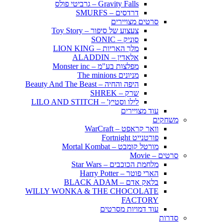
Gravity Falls – גרביטי פולס
דרדסים – SMURFS
סרטים מצויירים
צעצוע של סיפור – Toy Story
סוניק – SONIC
מלך האריות – LION KING
אלאדין – ALADDIN
מפלצות בע"מ – Monster inc
מניונים The minions
היפה והחיה – Beauty And The Beast
שרק – SHREK
לילו וסטיץ' – LILO AND STITCH
עוד מצויירים
משחקים
וואר קראפט – WarCraft
פורטנייט Fortnight
מורטל קומבט – Mortal Kombat
סרטים – Movie
מלחמת הכוכבים – Star Wars
הארי פוטר – Harry Potter
בלאק אדם – BLACK ADAM
WILLY WONKA & THE CHOCOLATE
FACTORY
עוד דמויות מסרטים
סדרות