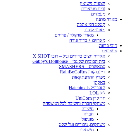
הצעות נישואין
זרים מעוצבים
מעמדים
מארזי מתנה
קטלוג חגי אהבה
מארזי קינדר
מארזי שוקולד / פרחים
מארזים + כדור פורח
דובי פרווה
צעצועים
אקדחי חצים כדורים וג׳ל – רובי X SHOT
בית הבובות של גבי – Gabby's Dollhouse
סמאשרס – SMASHERS
ריינבוקורן RainBoCoRns
מפרץ ההרפתקאות
באקוגן
האצ'ימל Hatchimals
לול LOL
חד קרן UniCorn
משחקי חברה וחשיבה לכל המשפחה
חשיבה
חברה
מונופול
משחקים, גיבורים ועל שלט
משחקים