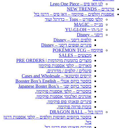
לגו וואן פיס – Lego One Piece
טרנדים – NEW TRENDS
אספנות וקלפים – פוקימון – וואן פיס – דרגון בול
קלפי ספורט – Tops – כדורגל ועוד
מג׳יק – MAGIC
יו-גי-הו ~ YU-GI-OH
דיסני – Disney
קלפים דיסני – Disney
פיגרים ופופים דיסני – Disney
פוקימון – POKÉMON TCG
מבצעים – SALES
מוצרים בהזמנות מוקדמות | PRE ORDERS
מארזים – קלפי אספנות פוקימון
סינגלים / קלפים / מדורגים.
קייסים וסיטונאי – Cases and Wholesale
בוסטר בוקס אנגלי – Booster Box’s English
בוסטר בוקס יפני – Japanese Boster Box’s
בוסטרים – קלפי אספנות פוקימון.
אוגדנים ואלבומי אספנות פוקימון.
פיגרים ופאנקו פופ פוקימון.
בובות פרווה פוקימון.
דרגון בול – DRAGON BALL
בוסטר בוקסים חפיסות וקלפים – קלפי אספנות דרגון
בול.
פיגרים ופאנקו פופ דרגון בול.