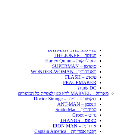
Fairy Tail – זנב הפיה
Hunter X Hunter
אינויאשה
JUJUTSU KAISEN
BLEACH – בליץ'
תלתן שחור – Black Clover
אנימה שונות
DC דיסי – לחץ כאן לצפייה בכל הפופים
BATMAN COMICS
BATMAN THE MOVIE
הג׳וקר – THE JOKER
הארלי קווין – Harley Quinn
סופרמן – SUPERMAN
וואנדרוומן – WONDER-WOMAN
פלאש – FLASH
PEACEMAKER
DC שונות
מארוול – MARVEL לחץ כאן לצפיית כל המוצרים
דוקטור סטריינג׳ – Doctor Strange
אנטמן – ANT-MAN
ספידרמן – SpiderMan
גרוט – Groot
טאנוס – THANOS
אירון מן – IRON MAN
קפטן אמריקה – Captain America