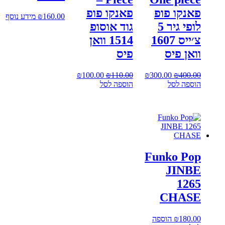
פאנקו פופ
פאנקו פופ
160.00
₪
מידע נוסף
לופי גיר 5
גוד אוסופ
צ׳ייס 1607
1514 וואן
וואן פיס
פיס
400.00
₪
המחיר
300.00
₪
המחיר
110.00
₪
המחיר
100.00
₪
המחיר
הוספה לסל
המקורי
הנוכחי
הוספה לסל
המקורי
הנוכחי
היה:
הוא:
היה:
הוא:
₪100.00.
₪110.00.
₪300.00.
₪400.00.
Funko Pop
JINBE
1265
CHASE
180.00
₪
הוספה