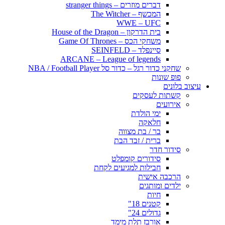
דברים מוזרים – stranger things
המכשף – The Witcher
WWE – UFC
בית הדרקון – House of the Dragon
משחקי הכס – Game Of Thrones
סיינפלד – SEINFELD
ARCANE – League of legends
שחקני כדור רגל – כדור סל NBA / Football Player
פופ שונות
עיצוב בלונים
קשתות לעסקים
אירועים
ימי הולדת
חלאקה
בר / בת מצווה
ברית / זבד הבת
סידור חדר
סידורים קומפלט
חבילות למגיעים לקחת
הרכבה אישית
ילדים ומותגים
חיות
קטנים 18"
גדולים 24"
אורבז תלת מימד