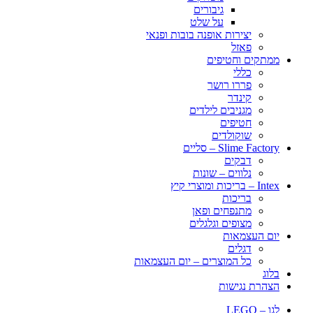
גיבורים
על שלט
יצירות אופנה בובות ופנאי
פאזל
ממתקים וחטיפים
כללי
פררו רושר
קינדר
מגניבים לילדים
חטיפים
שוקולדים
Slime Factory – סליים
דבקים
נלווים – שונות
Intex – בריכות ומוצרי קיץ
בריכות
מתנפחים ופאן
מצופים וגלגלים
יום העצמאות
דגלים
כל המוצרים – יום העצמאות
בלוג
הצהרת נגישות
לגו – LEGO