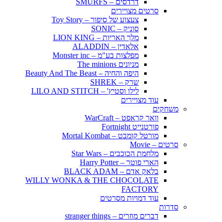
דרדסים – SMURFS
סרטים מצויירים
צעצוע של סיפור – Toy Story
סוניק – SONIC
מלך האריות – LION KING
אלאדין – ALADDIN
מפלצות בע"מ – Monster inc
מניונים The minions
היפה והחיה – Beauty And The Beast
שרק – SHREK
לילו וסטיץ' – LILO AND STITCH
עוד מצויירים
משחקים
וואר קראפט – WarCraft
פורטנייט Fortnight
מורטל קומבט – Mortal Kombat
סרטים – Movie
מלחמת הכוכבים – Star Wars
הארי פוטר – Harry Potter
בלאק אדם – BLACK ADAM
WILLY WONKA & THE CHOCOLATE
FACTORY
עוד דמויות מסרטים
סדרות
דברים מוזרים – stranger things