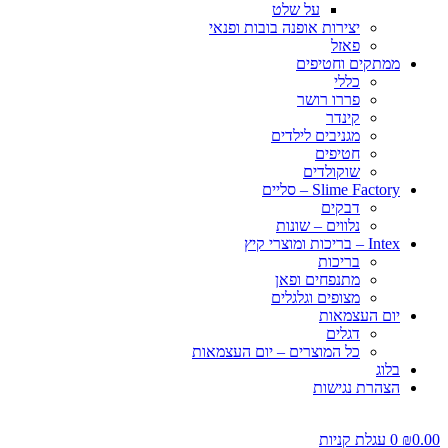
על שלט
יצירות אופנה בובות ופנאי
פאזל
ממתקים וחטיפים
כללי
פררו רושר
קינדר
מגניבים לילדים
חטיפים
שוקולדים
Slime Factory – סליים
דבקים
נלווים – שונות
Intex – בריכות ומוצרי קיץ
בריכות
מתנפחים ופאן
מצופים וגלגלים
יום העצמאות
דגלים
כל המוצרים – יום העצמאות
בלוג
הצהרת נגישות
0.00
₪
0
עגלת קניות