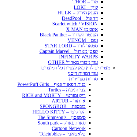
טור – THOR
לוקי – LOKI
הענק הירוק – HULK
דד פול – DeadPool
Scarlet witch / VISION
אקס מן X-MAN
הפנטר השחור – Black Panther
ונום – VENOM
סטאר לורד – STAR LORD
קפטן מארוול – Captain Marvel
INFINITY WARPS
עוד גיבורי מארוול OTHER
מצויירים לחץ כאן לצפיית כל המוצרים
עוד דמויות דיסני
סדרות מצויירות
בנות הפאוור פאף – PowerPuff Girls
צבי הנינג'ה – Turtles
ריק ומורטי – RICK and MORTY
ארתור – ARTUR
בובספוג – SPONGBOB
הלו קיטי – HELLO KITTY
סימפסון – The Simpson’s
סאות פארק – South park
Cartoon Network
טלאטאביז – Teletubbies