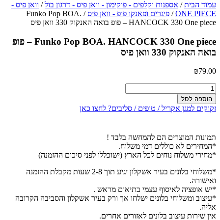
עמוד הבית
/
אספנות וקלפים - פוקימון - וואן פיס - דרגון בול
/
וואן פיס -
ONE PIECE
/
פיגרים ופאנקו פופ - וואן פיס
/ Funko Pop BOA.
HANCOCK 330 One piece – פופ בואה האנקוק 330 וואן פיס
Funko Pop BOA. HANCOCK 330 One piece – פופ
בואה האנקוק 330 וואן פיס
₪
79.00
כמות
של
הוספה לסל
Funko
זקוקים למגן אקריל / טופים / סליבים? לחצו כאן
Pop
BOA.
HANCOCK
תמונות המוצרים הם להמחשה בלבד !
330
*המחירים לא כוללים דמי משלוח.
One
*מחירי משלוח נוחים לכל הארץ (ישוכללו לפני סיכום ההזמנה)
piece
-
*משלוחי בלונים בעיר אשקלון יגיע תוך 2-8 שעות מקבלת ההזמנה
פופ
ואישורה.
בואה
*יש אופציה לאיסוף עצמי בתיאום מראש .
האנקוק
*עיצוב ומשלוחי בלונים ישלחו אך ורק בעיר אשקלון והסביבה הקרובה
330
אליה.
וואן
אין שירות עיצוב בלונים לאזורים אחרים.