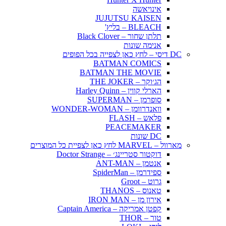
אינויאשה
JUJUTSU KAISEN
BLEACH – בליץ'
תלתן שחור – Black Clover
אנימה שונות
DC דיסי – לחץ כאן לצפייה בכל הפופים
BATMAN COMICS
BATMAN THE MOVIE
הג׳וקר – THE JOKER
הארלי קווין – Harley Quinn
סופרמן – SUPERMAN
וואנדרוומן – WONDER-WOMAN
פלאש – FLASH
PEACEMAKER
DC שונות
מארוול – MARVEL לחץ כאן לצפיית כל המוצרים
דוקטור סטריינג׳ – Doctor Strange
אנטמן – ANT-MAN
ספידרמן – SpiderMan
גרוט – Groot
טאנוס – THANOS
אירון מן – IRON MAN
קפטן אמריקה – Captain America
טור – THOR