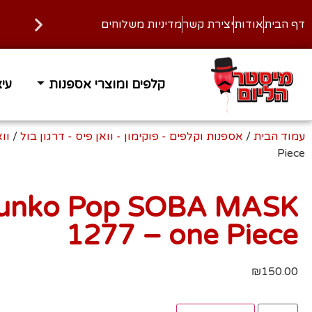
דף הבית
אודות
יצירת קשר
מדיניות משלוחים
קלפים ומוצרי אספנות
עיצ
עמוד הבית
/
אספנות וקלפים - פוקימון - וואן פיס - דרגון בול
/
וואן
Piece
unko Pop SOBA MASK
1277 – one Piece
₪
150.00