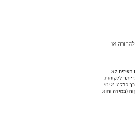
להחזרה או
הפיזית לא
 יותר ללקוחות
שמזמינים מראש דרך האתר וקובעים איסוף עצמי או משלוח (בדרך כלל 2-7 ימי
ח (במידה והוא