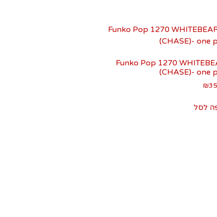
Funko Pop 1270 WHITEB
(CHASE)- one p
₪
35
ה לסל