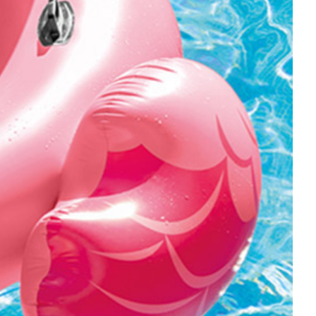
אינויאשה
אנימה ANIME
JUJUTSU KAISEN
מארבל MARVEL
BLEACH – בליץ'
העולם של DC
תלתן שחור – Black Clover
דיסני
אנימה שונות
מותגים מסרטים וסדרות
DC דיסי – לחץ כאן לצפייה בכל הפופים
שחקני כדורגל / כדורסל
BATMAN COMICS
Freddy Funko
BATMAN THE MOVIE
בובות פופ - שונות
הג׳וקר – THE JOKER
הארלי קווין – Harley Quinn
סופרמן – SUPERMAN
וואנדרוומן – WONDER-WOMAN
פלאש – FLASH
PEACEMAKER
DC שונות
מארוול – MARVEL לחץ כאן לצפיית כל המוצרים
דוקטור סטריינג׳ – Doctor Strange
אנטמן – ANT-MAN
ספידרמן – SpiderMan
גרוט – Groot
טאנוס – THANOS
אירון מן – IRON MAN
קפטן אמריקה – Captain America
טור – THOR
לוקי – LOKI