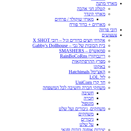
מארזי מתנה
קטלוג חגי אהבה
מארזי קינדר
מארזי שוקולד / פרחים
מארזים + כדור פורח
דובי פרווה
צעצועים
אקדחי חצים כדורים וג׳ל – רובי X SHOT
בית הבובות של גבי – Gabby's Dollhouse
סמאשרס – SMASHERS
ריינבוקורן RainBoCoRns
מפרץ ההרפתקאות
באקוגן
האצ'ימל Hatchimals
לול LOL
חד קרן UniCorn
משחקי חברה וחשיבה לכל המשפחה
חשיבה
חברה
מונופול
משחקים, גיבורים ועל שלט
משחקים
גיבורים
על שלט
יצירות אופנה בובות ופנאי