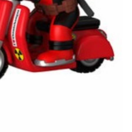
סרטים מצויירים
צעצוע של סיפור – Toy Story
סוניק – SONIC
מלך האריות – LION KING
אלאדין – ALADDIN
מפלצות בע"מ – Monster inc
מניונים The minions
היפה והחיה – Beauty And The Beast
שרק – SHREK
לילו וסטיץ' – LILO AND STITCH
עוד מצויירים
משחקים
וואר קראפט – WarCraft
פורטנייט Fortnight
מורטל קומבט – Mortal Kombat
סרטים – Movie
מלחמת הכוכבים – Star Wars
הארי פוטר – Harry Potter
בלאק אדם – BLACK ADAM
LLY WONKA & THE CHOCOLATE FACTORY
עוד דמויות מסרטים
סדרות
דברים מוזרים – stranger things
המכשף – The Witcher
WWE – UFC