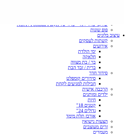
בית הדרקון – House of the Dragon
משחקי הכס – Game Of Thrones
סיינפלד – SEINFELD
ARCANE – League of legends
שחקני כדור רגל – כדור סל NBA / Football Player
פופ שונות
עיצוב בלונים
קשתות לעסקים
אירועים
ימי הולדת
חלאקה
בר / בת מצווה
ברית / זבד הבת
סידור חדר
סידורים קומפלט
חבילות למגיעים לקחת
הרכבה אישית
ילדים ומותגים
חיות
קטנים 18"
גדולים 24"
אורבז תלת מימד
הצעות נישואין
זרים מעוצבים
מעמדים