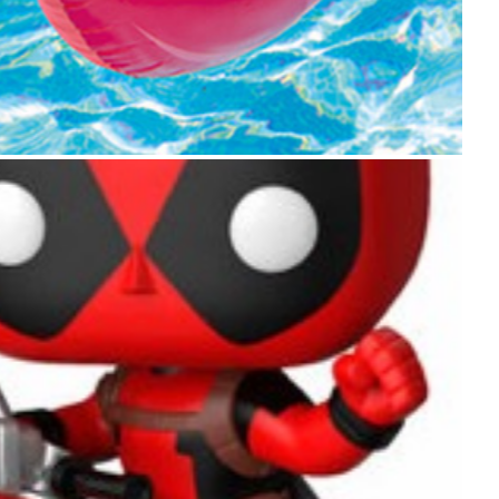
הענק הירוק – HULK
דד פול – DeadPool
Scarlet witch / VISION
אקס מן X-MAN
הפנטר השחור – Black Panther
ונום – VENOM
סטאר לורד – STAR LORD
קפטן מארוול – Captain Marvel
INFINITY WARPS
עוד גיבורי מארוול OTHER
מצויירים לחץ כאן לצפיית כל המוצרים
עוד דמויות דיסני
סדרות מצויירות
בנות הפאוור פאף – PowerPuff Girls
צבי הנינג'ה – Turtles
ריק ומורטי – RICK and MORTY
ארתור – ARTUR
בובספוג – SPONGBOB
הלו קיטי – HELLO KITTY
סימפסון – The Simpson’s
סאות פארק – South park
Cartoon Network
טלאטאביז – Teletubbies
Gravity Falls – גרביטי פולס
דרדסים – SMURFS