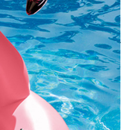
פיגרים ופאנקו פופ דרגון בול.
נלווים ושונות
Riftbound: League of Legends
יו-גי-הו
וואן פיס – ONE PIECE (לחץ כאן לצפיה בכל המוצרים יחד)
בוסטר בוקס / דיספליים – Booster Box’s
קלפים ומארזי יו-גי-הו
בוסטרים מארזים וקלפי אספנות וואן פיס.
דקים / STARTER DECKS
דרגון בול
פיגרים ופאנקו פופ – וואן פיס
מגנים אקרילים, פרוטקטורים וסליבים
קלפים ומארזי דרגון בול
בובות פופ ופיגרים – Funko Pop & Figures
בובות פופ ופיגרים דרגון בול
כל הפיגרים שלנו – ALL FIGURES
חדש על המדף – New Drops
דיסני
פרוטקטורים ותוספות למשלוחים
FREDDY FUNKO
קלפים ומארזי דיסני
אנימה – ANIME (לחץ כאן לצפיית כל המוצרים)
בובות פופ ופיגרים דיסני
דרגון בול – Dragon Ball Z
וואן פיס – One Piece
שונות
פוקימון – POKEMON
נארוטו – NARUTO
בארוטו – BARUTO
Riftbound: League of Legends
אוותר – Avatar
קלפי ספורט – Tops – כדורגל ועוד
אקדמיית הגיבורים שלי – My Hero Academia
יו גי הו – Yu Gi Oh
בובות פופ ופיגרים
דימון סלייר – Demon Slayer
Fairy Tail – זנב הפיה
חדש על המדף
Hunter X Hunter
פרוטקטורים ותוספות למשלוחים