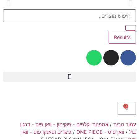
זמן אספקה 1-3 ימי עסקים
Results
לגו – LEGO
Intex – בריכות ומוצרי קיץ
טרנדים – NEW TRENDS
Slime Factory – סליים
בובות פופ ופיגרים – Funko Pop & Figures
0
עמוד הבית
/
אספנות וקלפים - פוקימון - וואן פיס - דרגון
בול
/
וואן פיס - ONE PIECE
/
פיגרים ופאנקו פופ - וואן