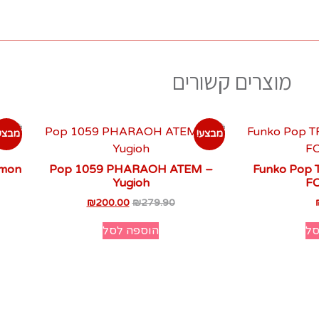
מוצרים קשורים
מבצע!
מבצע
émon
Pop 1059 PHARAOH ATEM –
Funko Pop 
Yugioh
F
₪
200.00
₪
279.90
סל
הוספה לסל