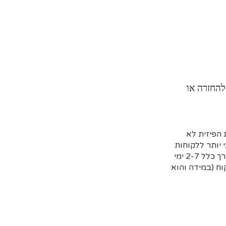
להחזרה או
הפיזית לא
 יותר ללקוחות
שמזמינים מראש דרך האתר וקובעים איסוף עצמי או משלוח (בדרך כלל 2-7 ימי
ח (במידה והוא