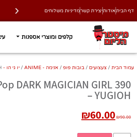
דף הבית
אודות
יצירת קשר
מדיניות משלוחים
קלפים ומוצרי אספנות
עיצ
עמוד הבית
/
צעצועים
/
בובות פופ
/
אנימה - ANIME
/
יו גי הו - Yu Gi Oh
H
Pop DARK MAGICIAN GIRL 390
– YUGIOH
₪
60.00
₪
90.00