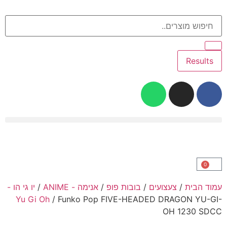
זמן אספקה 1-3 ימי עסקים
Results
לגו – LEGO
Intex – בריכות ומוצרי קיץ
טרנדים – NEW TRENDS
Slime Factory – סליים
בובות פופ ופיגרים – Funko Pop & Figures
0
עמוד הבית
/
צעצועים
/
בובות פופ
/
אנימה - ANIME
/
יו גי הו -
Yu Gi Oh
/ Funko Pop FIVE-HEADED DRAGON YU-GI-
OH 1230 SDCC