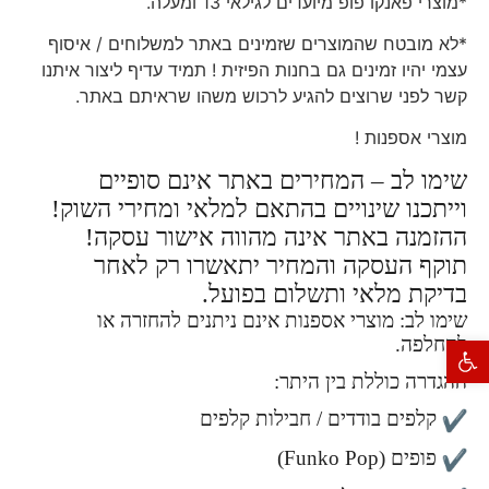
*מוצרי פאנקו פופ מיועדים לגילאי 13 ומעלה.
*לא מובטח שהמוצרים שזמינים באתר למשלוחים / איסוף
עצמי יהיו זמינים גם בחנות הפיזית ! תמיד עדיף ליצור איתנו
קשר לפני שרוצים להגיע לרכוש משהו שראיתם באתר.
מוצרי אספנות !
שימו לב – המחירים באתר אינם סופיים
וייתכנו שינויים בהתאם למלאי ומחירי השוק!
ההזמנה באתר אינה מהווה אישור עסקה!
תוקף העסקה והמחיר יתאשרו רק לאחר
בדיקת מלאי ותשלום בפועל.
שימו לב: מוצרי אספנות אינם ניתנים להחזרה או
להחלפה.
פתח סרגל נגישות
ההגדרה כוללת בין היתר:
קלפים בודדים / חבילות קלפים
פופים (Funko Pop)