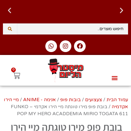
זמן אספקה 1-3 ימי עסקים
0
לגו – LEGO
Intex – בריכות ומוצרי קיץ
טרנדים – NEW TRENDS
Slime Factory – סליים
בובות פופ ופיגרים – Funko Pop & Figures
עמוד הבית
/
צעצועים
/
בובות פופ
/
אנימה - ANIME
/
מיי הירו
אקדמיה
/ בובת פופ מירו טוגתה מיי הירו אקדמי – FUNKO
POP MY HERO ACADDEMIA MIRIO TOGATA 611‏
בובת פופ מירו טוגתה מיי הירו