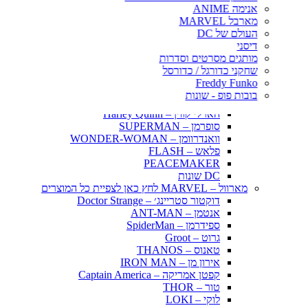
אינויאשה
אנימה ANIME
JUJUTSU KAISEN
מארבל MARVEL
BLEACH – בליץ'
העולם של DC
תלתן שחור – Black Clover
דיסני
אנימה שונות
מותגים מסרטים וסדרות
DC דיסי – לחץ כאן לצפייה בכל הפופים
שחקני כדורגל / כדורסל
BATMAN COMICS
Freddy Funko
BATMAN THE MOVIE
בובות פופ - שונות
הג׳וקר – THE JOKER
הארלי קווין – Harley Quinn
סופרמן – SUPERMAN
וואנדרוומן – WONDER-WOMAN
פלאש – FLASH
PEACEMAKER
DC שונות
מארוול – MARVEL לחץ כאן לצפיית כל המוצרים
דוקטור סטריינג׳ – Doctor Strange
אנטמן – ANT-MAN
ספידרמן – SpiderMan
גרוט – Groot
טאנוס – THANOS
אירון מן – IRON MAN
קפטן אמריקה – Captain America
טור – THOR
לוקי – LOKI