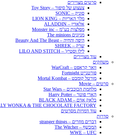
סרטים מצויירים
צעצוע של סיפור – Toy Story
סוניק – SONIC
מלך האריות – LION KING
אלאדין – ALADDIN
מפלצות בע"מ – Monster inc
מניונים The minions
היפה והחיה – Beauty And The Beast
שרק – SHREK
לילו וסטיץ' – LILO AND STITCH
עוד מצויירים
משחקים
וואר קראפט – WarCraft
פורטנייט Fortnight
מורטל קומבט – Mortal Kombat
סרטים – Movie
מלחמת הכוכבים – Star Wars
הארי פוטר – Harry Potter
בלאק אדם – BLACK ADAM
LLY WONKA & THE CHOCOLATE FACTORY
עוד דמויות מסרטים
סדרות
דברים מוזרים – stranger things
המכשף – The Witcher
WWE – UFC