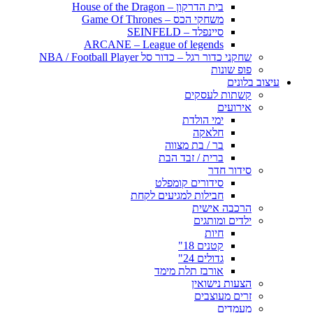
בית הדרקון – House of the Dragon
משחקי הכס – Game Of Thrones
סיינפלד – SEINFELD
ARCANE – League of legends
שחקני כדור רגל – כדור סל NBA / Football Player
פופ שונות
עיצוב בלונים
קשתות לעסקים
אירועים
ימי הולדת
חלאקה
בר / בת מצווה
ברית / זבד הבת
סידור חדר
סידורים קומפלט
חבילות למגיעים לקחת
הרכבה אישית
ילדים ומותגים
חיות
קטנים 18"
גדולים 24"
אורבז תלת מימד
הצעות נישואין
זרים מעוצבים
מעמדים