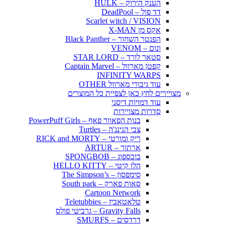
הענק הירוק – HULK
דד פול – DeadPool
Scarlet witch / VISION
אקס מן X-MAN
הפנטר השחור – Black Panther
ונום – VENOM
סטאר לורד – STAR LORD
קפטן מארוול – Captain Marvel
INFINITY WARPS
עוד גיבורי מארוול OTHER
מצויירים לחץ כאן לצפיית כל המוצרים
עוד דמויות דיסני
סדרות מצויירות
בנות הפאוור פאף – PowerPuff Girls
צבי הנינג'ה – Turtles
ריק ומורטי – RICK and MORTY
ארתור – ARTUR
בובספוג – SPONGBOB
הלו קיטי – HELLO KITTY
סימפסון – The Simpson’s
סאות פארק – South park
Cartoon Network
טלאטאביז – Teletubbies
Gravity Falls – גרביטי פולס
דרדסים – SMURFS