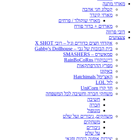
מארזי מתנה
קטלוג חגי אהבה
מארזי קינדר
מארזי שוקולד / פרחים
מארזים + כדור פורח
דובי פרווה
צעצועים
אקדחי חצים כדורים וג׳ל – רובי X SHOT
בית הבובות של גבי – Gabby's Dollhouse
סמאשרס – SMASHERS
ריינבוקורן RainBoCoRns
מפרץ ההרפתקאות
באקוגן
האצ'ימל Hatchimals
לול LOL
חד קרן UniCorn
משחקי חברה וחשיבה לכל המשפחה
חשיבה
חברה
מונופול
משחקים, גיבורים ועל שלט
משחקים
גיבורים
על שלט
יצירות אופנה בובות ופנאי