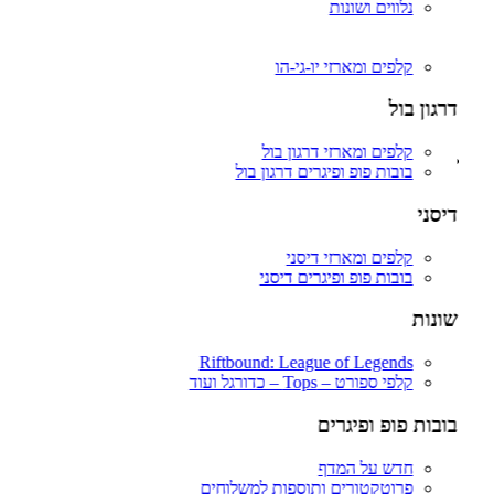
פיגרים ופאנקו פופ דרגון בול.
נלווים ושונות
Riftbound: League of Legends
יו-גי-הו
וואן פיס – ONE PIECE (לחץ כאן לצפיה בכל המוצרים יחד)
בוסטר בוקס / דיספליים – Booster Box’s
קלפים ומארזי יו-גי-הו
בוסטרים מארזים וקלפי אספנות וואן פיס.
דקים / STARTER DECKS
דרגון בול
פיגרים ופאנקו פופ – וואן פיס
מגנים אקרילים, פרוטקטורים וסליבים
קלפים ומארזי דרגון בול
בובות פופ ופיגרים – Funko Pop & Figures
בובות פופ ופיגרים דרגון בול
כל הפיגרים שלנו – ALL FIGURES
חדש על המדף – New Drops
דיסני
פרוטקטורים ותוספות למשלוחים
FREDDY FUNKO
קלפים ומארזי דיסני
אנימה – ANIME (לחץ כאן לצפיית כל המוצרים)
בובות פופ ופיגרים דיסני
דרגון בול – Dragon Ball Z
וואן פיס – One Piece
שונות
פוקימון – POKEMON
נארוטו – NARUTO
בארוטו – BARUTO
Riftbound: League of Legends
אוותר – Avatar
קלפי ספורט – Tops – כדורגל ועוד
אקדמיית הגיבורים שלי – My Hero Academia
יו גי הו – Yu Gi Oh
בובות פופ ופיגרים
דימון סלייר – Demon Slayer
Fairy Tail – זנב הפיה
חדש על המדף
Hunter X Hunter
פרוטקטורים ותוספות למשלוחים