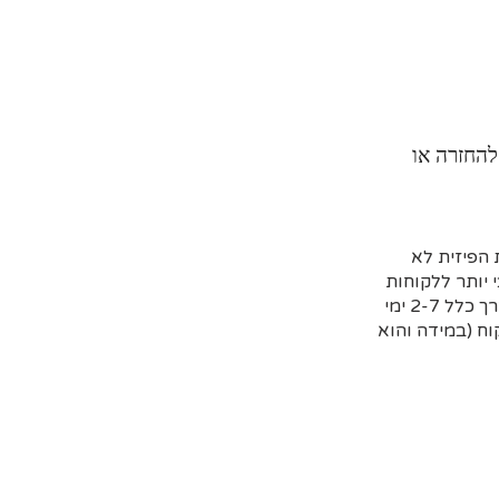
להחזרה או
הפיזית לא
 יותר ללקוחות
שמזמינים מראש דרך האתר וקובעים איסוף עצמי או משלוח (בדרך כלל 2-7 ימי
ח (במידה והוא