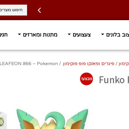
וב בלונים
צעצועים
מתנות ומארזים
חגים
 עד הבית בחינם ברכישה מעל 400 ₪
זמן אספקה 1-3 ימי 
קימון
/
פיגרים ופאנקו פופ פוקימון.
/ Funko Pop LEAFEON 866 – Pokemon
Funko 
מבצע!