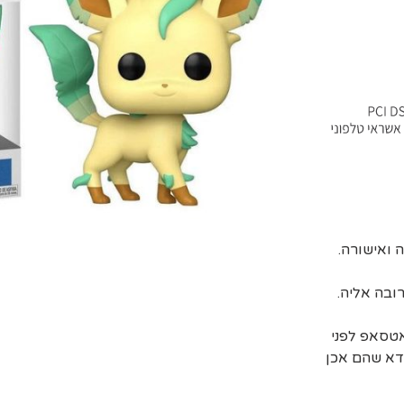
ובה אליה.
אטסאפ לפני
דא שהם אכן