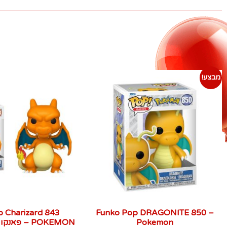
מבצע!
 Charizard 843
Funko Pop DRAGONITE 850 –
Pokemon
POKEMON – פ