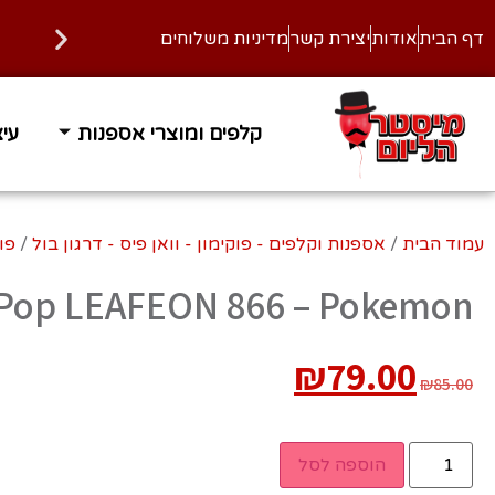
דף הבית
אודות
יצירת קשר
מדיניות משלוחים
קלפים ומוצרי אספנות
עיצ
זמן אספקה 1-3 ימי עסקים
משלוח
עמוד הבית
/
אספנות וקלפים - פוקימון - וואן פיס - דרגון בול
/
פו
Pop LEAFEON 866 – Pokemon
₪
79.00
₪
85.00
הוספה לסל