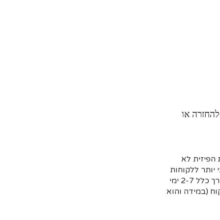
להחזרה או
הפיזית לא
 יותר ללקוחות
שמזמינים מראש דרך האתר וקובעים איסוף עצמי או משלוח (בדרך כלל 2-7 ימי
ח (במידה והוא