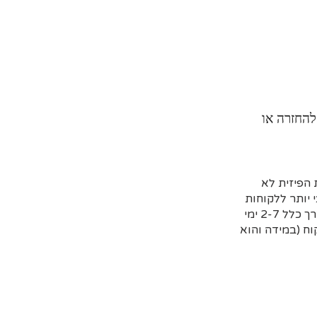
להחזרה או
הפיזית לא
 יותר ללקוחות
שמזמינים מראש דרך האתר וקובעים איסוף עצמי או משלוח (בדרך כלל 2-7 ימי
ח (במידה והוא