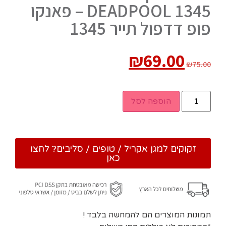
DEADPOOL 1345 – פאנקו
פופ דדפול תייר 1345
₪
69.00
₪
75.00
הוספה לסל
זקוקים למגן אקריל / טופים / סליבים? לחצו
כאן
תמונות המוצרים הם להמחשה בלבד !