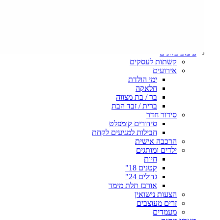
משחקי הכס – Game Of Thrones
סיינפלד – SEINFELD
ARCANE – League of legends
שחקני כדור רגל – כדור סל NBA / Football Player
פופ שונות
עיצוב בלונים
קשתות לעסקים
אירועים
ימי הולדת
חלאקה
בר / בת מצווה
ברית / זבד הבת
סידור חדר
סידורים קומפלט
חבילות למגיעים לקחת
הרכבה אישית
ילדים ומותגים
חיות
קטנים 18"
גדולים 24"
אורבז תלת מימד
הצעות נישואין
זרים מעוצבים
מעמדים