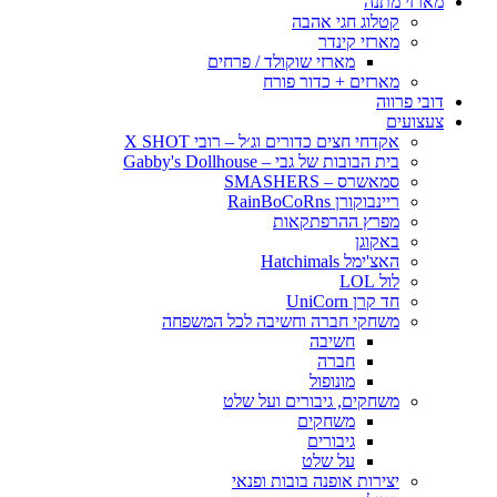
מארזי מתנה
קטלוג חגי אהבה
מארזי קינדר
מארזי שוקולד / פרחים
מארזים + כדור פורח
דובי פרווה
צעצועים
אקדחי חצים כדורים וג׳ל – רובי X SHOT
בית הבובות של גבי – Gabby's Dollhouse
סמאשרס – SMASHERS
ריינבוקורן RainBoCoRns
מפרץ ההרפתקאות
באקוגן
האצ'ימל Hatchimals
לול LOL
חד קרן UniCorn
משחקי חברה וחשיבה לכל המשפחה
חשיבה
חברה
מונופול
משחקים, גיבורים ועל שלט
משחקים
גיבורים
על שלט
יצירות אופנה בובות ופנאי