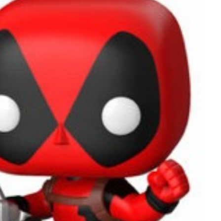
דד פול – DeadPool
Scarlet witch / VISION
אקס מן X-MAN
הפנטר השחור – Black Panther
ונום – VENOM
סטאר לורד – STAR LORD
קפטן מארוול – Captain Marvel
INFINITY WARPS
עוד גיבורי מארוול OTHER
מצויירים לחץ כאן לצפיית כל המוצרים
עוד דמויות דיסני
סדרות מצויירות
בנות הפאוור פאף – PowerPuff Girls
צבי הנינג'ה – Turtles
ריק ומורטי – RICK and MORTY
ארתור – ARTUR
בובספוג – SPONGBOB
הלו קיטי – HELLO KITTY
סימפסון – The Simpson’s
סאות פארק – South park
Cartoon Network
טלאטאביז – Teletubbies
Gravity Falls – גרביטי פולס
דרדסים – SMURFS
סרטים מצויירים