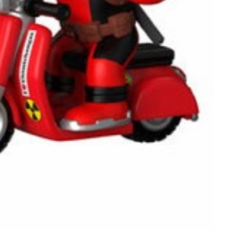
צעצוע של סיפור – Toy Story
סוניק – SONIC
מלך האריות – LION KING
אלאדין – ALADDIN
מפלצות בע"מ – Monster inc
מניונים The minions
היפה והחיה – Beauty And The Beast
שרק – SHREK
לילו וסטיץ' – LILO AND STITCH
עוד מצויירים
משחקים
וואר קראפט – WarCraft
פורטנייט Fortnight
מורטל קומבט – Mortal Kombat
סרטים – Movie
מלחמת הכוכבים – Star Wars
הארי פוטר – Harry Potter
בלאק אדם – BLACK ADAM
LLY WONKA & THE CHOCOLATE FACTORY
עוד דמויות מסרטים
סדרות
דברים מוזרים – stranger things
המכשף – The Witcher
WWE – UFC
בית הדרקון – House of the Dragon