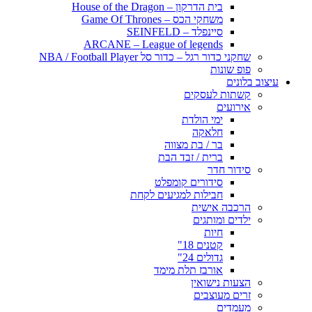
בית הדרקון – House of the Dragon
משחקי הכס – Game Of Thrones
סיינפלד – SEINFELD
ARCANE – League of legends
שחקני כדור רגל – כדור סל NBA / Football Player
פופ שונות
עיצוב בלונים
קשתות לעסקים
אירועים
ימי הולדת
חלאקה
בר / בת מצווה
ברית / זבד הבת
סידור חדר
סידורים קומפלט
חבילות למגיעים לקחת
הרכבה אישית
ילדים ומותגים
חיות
קטנים 18"
גדולים 24"
אורבז תלת מימד
הצעות נישואין
זרים מעוצבים
מעמדים