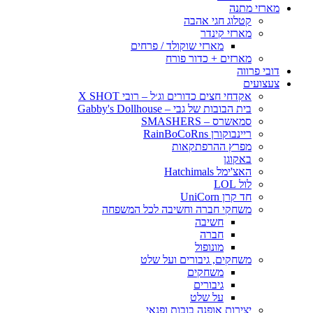
מארזי מתנה
קטלוג חגי אהבה
מארזי קינדר
מארזי שוקולד / פרחים
מארזים + כדור פורח
דובי פרווה
צעצועים
אקדחי חצים כדורים וג׳ל – רובי X SHOT
בית הבובות של גבי – Gabby's Dollhouse
סמאשרס – SMASHERS
ריינבוקורן RainBoCoRns
מפרץ ההרפתקאות
באקוגן
האצ'ימל Hatchimals
לול LOL
חד קרן UniCorn
משחקי חברה וחשיבה לכל המשפחה
חשיבה
חברה
מונופול
משחקים, גיבורים ועל שלט
משחקים
גיבורים
על שלט
יצירות אופנה בובות ופנאי