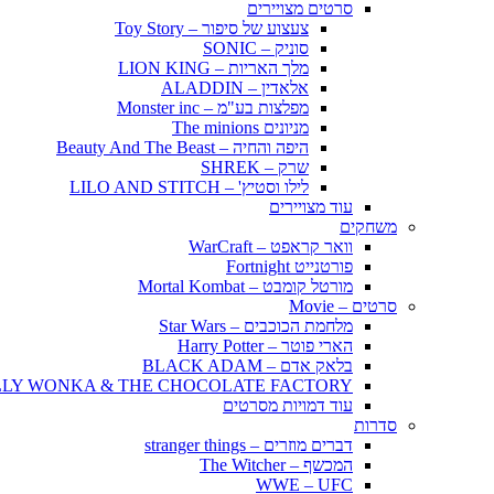
סרטים מצויירים
צעצוע של סיפור – Toy Story
סוניק – SONIC
מלך האריות – LION KING
אלאדין – ALADDIN
מפלצות בע"מ – Monster inc
מניונים The minions
היפה והחיה – Beauty And The Beast
שרק – SHREK
לילו וסטיץ' – LILO AND STITCH
עוד מצויירים
משחקים
וואר קראפט – WarCraft
פורטנייט Fortnight
מורטל קומבט – Mortal Kombat
סרטים – Movie
מלחמת הכוכבים – Star Wars
הארי פוטר – Harry Potter
בלאק אדם – BLACK ADAM
LLY WONKA & THE CHOCOLATE FACTORY
עוד דמויות מסרטים
סדרות
דברים מוזרים – stranger things
המכשף – The Witcher
WWE – UFC