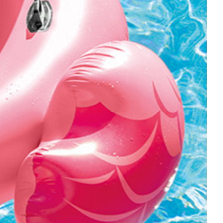
אינויאשה
אנימה ANIME
JUJUTSU KAISEN
מארבל MARVEL
BLEACH – בליץ'
העולם של DC
תלתן שחור – Black Clover
דיסני
אנימה שונות
מותגים מסרטים וסדרות
DC דיסי – לחץ כאן לצפייה בכל הפופים
שחקני כדורגל / כדורסל
BATMAN COMICS
Freddy Funko
BATMAN THE MOVIE
בובות פופ - שונות
הג׳וקר – THE JOKER
הארלי קווין – Harley Quinn
סופרמן – SUPERMAN
וואנדרוומן – WONDER-WOMAN
פלאש – FLASH
PEACEMAKER
DC שונות
מארוול – MARVEL לחץ כאן לצפיית כל המוצרים
דוקטור סטריינג׳ – Doctor Strange
אנטמן – ANT-MAN
ספידרמן – SpiderMan
גרוט – Groot
טאנוס – THANOS
אירון מן – IRON MAN
קפטן אמריקה – Captain America
טור – THOR
לוקי – LOKI