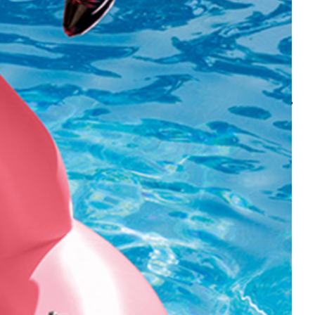
פיגרים ופאנקו פופ דרגון בול.
נלווים ושונות
Riftbound: League of Legends
יו-גי-הו
וואן פיס – ONE PIECE (לחץ כאן לצפיה בכל המוצרים יחד)
בוסטר בוקס / דיספליים – Booster Box’s
קלפים ומארזי יו-גי-הו
בוסטרים מארזים וקלפי אספנות וואן פיס.
דקים / STARTER DECKS
דרגון בול
פיגרים ופאנקו פופ – וואן פיס
מגנים אקרילים, פרוטקטורים וסליבים
קלפים ומארזי דרגון בול
בובות פופ ופיגרים – Funko Pop & Figures
בובות פופ ופיגרים דרגון בול
כל הפיגרים שלנו – ALL FIGURES
חדש על המדף – New Drops
דיסני
פרוטקטורים ותוספות למשלוחים
FREDDY FUNKO
קלפים ומארזי דיסני
אנימה – ANIME (לחץ כאן לצפיית כל המוצרים)
בובות פופ ופיגרים דיסני
דרגון בול – Dragon Ball Z
וואן פיס – One Piece
שונות
פוקימון – POKEMON
נארוטו – NARUTO
בארוטו – BARUTO
Riftbound: League of Legends
אוותר – Avatar
קלפי ספורט – Tops – כדורגל ועוד
אקדמיית הגיבורים שלי – My Hero Academia
יו גי הו – Yu Gi Oh
בובות פופ ופיגרים
דימון סלייר – Demon Slayer
Fairy Tail – זנב הפיה
חדש על המדף
Hunter X Hunter
פרוטקטורים ותוספות למשלוחים