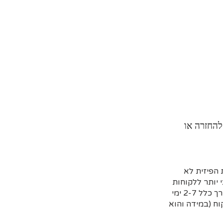
להחזרה או
הפיזית לא
 יותר ללקוחות
שמזמינים מראש דרך האתר וקובעים איסוף עצמי או משלוח (בדרך כלל 2-7 ימי
ח (במידה והוא