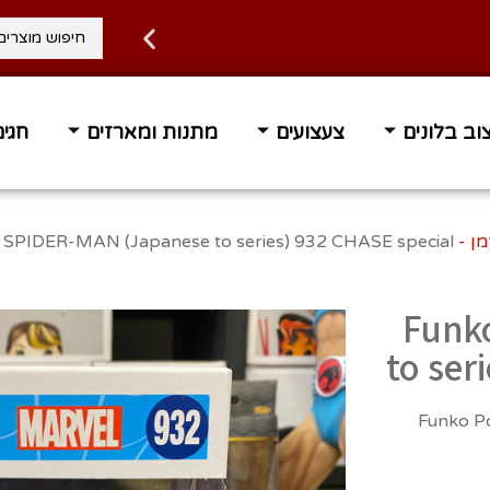
וב בלונים
צעצועים
מתנות ומארזים
חגים
 עד הבית בחינם ברכישה מעל 400 ₪
זמן אספקה 1-3 ימי 
SpiderMa
 SPIDER-MAN (Japanese to series) 932 CHASE special
Funk
to ser
Funko Po