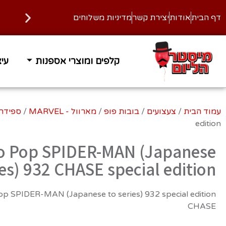
דף הבית
אודות
יצירת קשר
מדיניות משלוחים
קלפים ומוצרי אספנות
עיצ
זמן אספקה 1-3 ימי עסקים
משלוח
עמוד הבית
/
צעצועים
/
בובות פופ
/
מארוול - MARVEL
/
ספידרמן - n
edition
o Pop SPIDER-MAN (Japanese
ies) 932 CHASE special edition
p SPIDER-MAN (Japanese to series) 932 special edition
CHASE