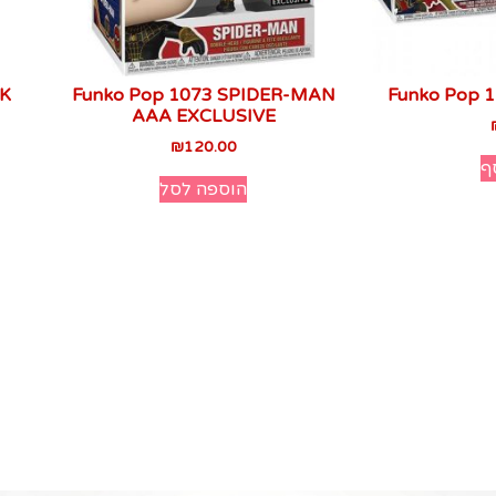
K
Funko Pop 1073 SPIDER-MAN
Funko Pop 
AAA EXCLUSIVE
₪
120.00
ף
הוספה לסל