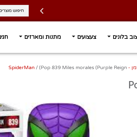
וב בלונים
צעצועים
מתנות ומארזים
חגים
 עד הבית בחינם ברכישה מעל 400 ₪
זמן אספקה 1-3 ימי 
SpiderMa
/ (Pop 839 Miles morales (Purple Reign
(