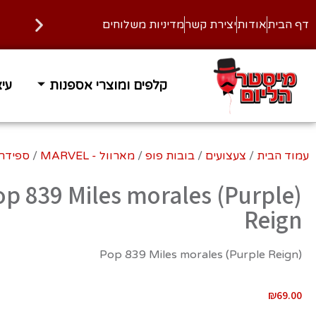
דף הבית
אודות
יצירת קשר
מדיניות משלוחים
קלפים ומוצרי אספנות
עיצ
זמן אספקה 1-3 ימי עסקים
משלוח
עמוד הבית
/
צעצועים
/
בובות פופ
/
מארוול - MARVEL
/
ספידרמן - n
Pop 839 Miles morales (Purple
Reign
(Pop 839 Miles morales (Purple Reign
₪
69.00