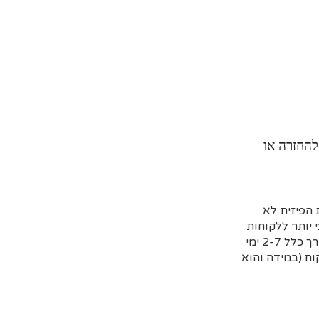
להחזרה או
הפיזית לא
 יותר ללקוחות
שמזמינים מראש דרך האתר וקובעים איסוף עצמי או משלוח (בדרך כלל 2-7 ימי
ח (במידה והוא