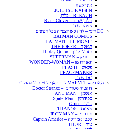
אינויאשה
JUJUTSU KAISEN
BLEACH – בליץ'
תלתן שחור – Black Clover
אנימה שונות
DC דיסי – לחץ כאן לצפייה בכל הפופים
BATMAN COMICS
BATMAN THE MOVIE
הג׳וקר – THE JOKER
הארלי קווין – Harley Quinn
סופרמן – SUPERMAN
וואנדרוומן – WONDER-WOMAN
פלאש – FLASH
PEACEMAKER
DC שונות
מארוול – MARVEL לחץ כאן לצפיית כל המוצרים
דוקטור סטריינג׳ – Doctor Strange
אנטמן – ANT-MAN
ספידרמן – SpiderMan
גרוט – Groot
טאנוס – THANOS
אירון מן – IRON MAN
קפטן אמריקה – Captain America
טור – THOR