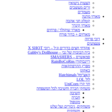
הצעות נישואין
זרים מעוצבים
מעמדים
מארזי מתנה
קטלוג חגי אהבה
מארזי קינדר
מארזי שוקולד / פרחים
מארזים + כדור פורח
דובי פרווה
צעצועים
אקדחי חצים כדורים וג׳ל – רובי X SHOT
בית הבובות של גבי – Gabby's Dollhouse
סמאשרס – SMASHERS
ריינבוקורן RainBoCoRns
מפרץ ההרפתקאות
באקוגן
האצ'ימל Hatchimals
לול LOL
חד קרן UniCorn
משחקי חברה וחשיבה לכל המשפחה
חשיבה
חברה
מונופול
משחקים, גיבורים ועל שלט
משחקים