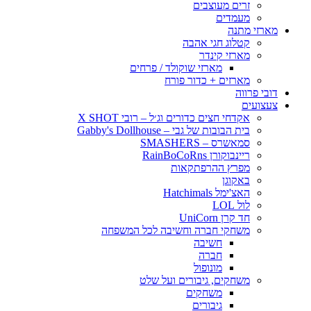
זרים מעוצבים
מעמדים
מארזי מתנה
קטלוג חגי אהבה
מארזי קינדר
מארזי שוקולד / פרחים
מארזים + כדור פורח
דובי פרווה
צעצועים
אקדחי חצים כדורים וג׳ל – רובי X SHOT
בית הבובות של גבי – Gabby's Dollhouse
סמאשרס – SMASHERS
ריינבוקורן RainBoCoRns
מפרץ ההרפתקאות
באקוגן
האצ'ימל Hatchimals
לול LOL
חד קרן UniCorn
משחקי חברה וחשיבה לכל המשפחה
חשיבה
חברה
מונופול
משחקים, גיבורים ועל שלט
משחקים
גיבורים