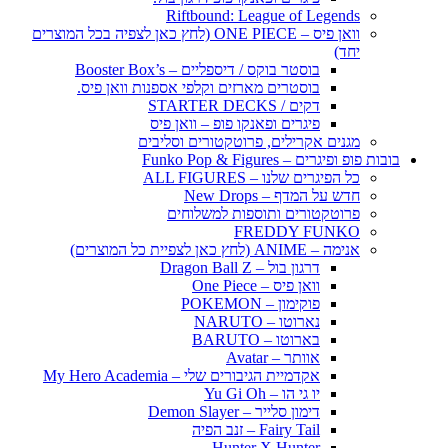
Riftbound: League of Legends
וואן פיס – ONE PIECE (לחץ כאן לצפיה בכל המוצרים
יחד)
בוסטר בוקס / דיספליים – Booster Box’s
בוסטרים מארזים וקלפי אספנות וואן פיס.
דקים / STARTER DECKS
פיגרים ופאנקו פופ – וואן פיס
מגנים אקרילים, פרוטקטורים וסליבים
בובות פופ ופיגרים – Funko Pop & Figures
כל הפיגרים שלנו – ALL FIGURES
חדש על המדף – New Drops
פרוטקטורים ותוספות למשלוחים
FREDDY FUNKO
אנימה – ANIME (לחץ כאן לצפיית כל המוצרים)
דרגון בול – Dragon Ball Z
וואן פיס – One Piece
פוקימון – POKEMON
נארוטו – NARUTO
בארוטו – BARUTO
אוותר – Avatar
אקדמיית הגיבורים שלי – My Hero Academia
יו גי הו – Yu Gi Oh
דימון סלייר – Demon Slayer
Fairy Tail – זנב הפיה
Hunter X Hunter