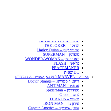
Fairy Tail – זנב הפיה
Hunter X Hunter
אינויאשה
JUJUTSU KAISEN
BLEACH – בליץ'
תלתן שחור – Black Clover
אנימה שונות
DC דיסי – לחץ כאן לצפייה בכל הפופים
BATMAN COMICS
BATMAN THE MOVIE
הג׳וקר – THE JOKER
הארלי קווין – Harley Quinn
סופרמן – SUPERMAN
וואנדרוומן – WONDER-WOMAN
פלאש – FLASH
PEACEMAKER
DC שונות
מארוול – MARVEL לחץ כאן לצפיית כל המוצרים
דוקטור סטריינג׳ – Doctor Strange
אנטמן – ANT-MAN
ספידרמן – SpiderMan
גרוט – Groot
טאנוס – THANOS
אירון מן – IRON MAN
קפטן אמריקה – Captain America