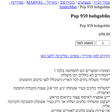
עמוד הבית
/
צעצועים
/
בובות פופ
/
מארוול - MARVEL
/
ספידרמן -
SpiderMan
/ Pop 959 hobgoblin
Pop 959 hobgoblin
Pop 959 hobgoblin
₪
99.99
כמות
הוספה לסל
של
Pop
959
זקוקים למגן אקריל / טופים / סליבים? לחצו כאן
hobgoblin
תמונות המוצרים הם להמחשה בלבד !
*המחירים לא כוללים דמי משלוח.
*מחירי משלוח נוחים לכל הארץ (ישוכללו לפני סיכום ההזמנה)
*משלוחי בלונים בעיר אשקלון יגיע תוך 2-8 שעות מקבלת ההזמנה
ואישורה.
*יש אופציה לאיסוף עצמי בתיאום מראש .
*עיצוב ומשלוחי בלונים ישלחו אך ורק בעיר אשקלון והסביבה הקרובה
אליה.
אין שירות עיצוב בלונים לאזורים אחרים.