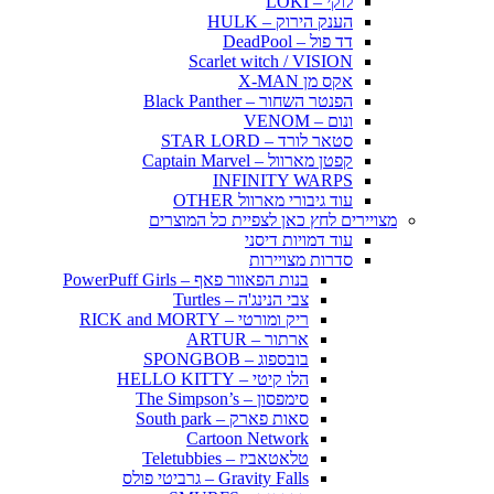
לוקי – LOKI
הענק הירוק – HULK
דד פול – DeadPool
Scarlet witch / VISION
אקס מן X-MAN
הפנטר השחור – Black Panther
ונום – VENOM
סטאר לורד – STAR LORD
קפטן מארוול – Captain Marvel
INFINITY WARPS
עוד גיבורי מארוול OTHER
מצויירים לחץ כאן לצפיית כל המוצרים
עוד דמויות דיסני
סדרות מצויירות
בנות הפאוור פאף – PowerPuff Girls
צבי הנינג'ה – Turtles
ריק ומורטי – RICK and MORTY
ארתור – ARTUR
בובספוג – SPONGBOB
הלו קיטי – HELLO KITTY
סימפסון – The Simpson’s
סאות פארק – South park
Cartoon Network
טלאטאביז – Teletubbies
Gravity Falls – גרביטי פולס