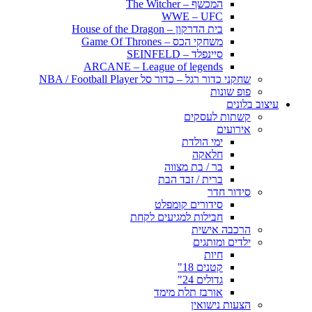
המכשף – The Witcher
WWE – UFC
בית הדרקון – House of the Dragon
משחקי הכס – Game Of Thrones
סיינפלד – SEINFELD
ARCANE – League of legends
שחקני כדור רגל – כדור סל NBA / Football Player
פופ שונות
עיצוב בלונים
קשתות לעסקים
אירועים
ימי הולדת
חלאקה
בר / בת מצווה
ברית / זבד הבת
סידור חדר
סידורים קומפלט
חבילות למגיעים לקחת
הרכבה אישית
ילדים ומותגים
חיות
קטנים 18"
גדולים 24"
אורבז תלת מימד
הצעות נישואין