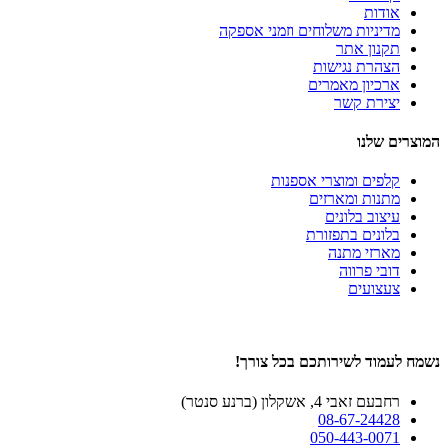
אודות
מדיניות משלוחים וזמני אספקה
תקנון אתר
הצהרת נגישות
ארכיון מאמרים
יצירת קשר
המוצרים שלנו
קלפים ומוצרי אספנות
מתנות ומארזים
עיצוב בלונים
בלונים בתפזורת
מארזי מתנה
דובי פרווה
צעצועים
נשמח לעמוד לשירותכם בכל צורך!
רחבעם זאבי 4, אשקלון (ברנע סנטר)
08-67-24428
050-443-0071