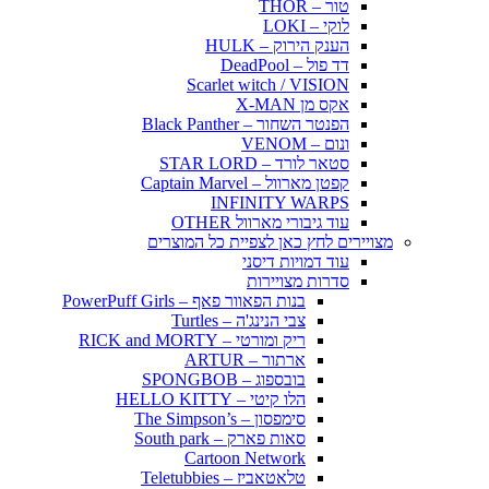
טור – THOR
לוקי – LOKI
הענק הירוק – HULK
דד פול – DeadPool
Scarlet witch / VISION
אקס מן X-MAN
הפנטר השחור – Black Panther
ונום – VENOM
סטאר לורד – STAR LORD
קפטן מארוול – Captain Marvel
INFINITY WARPS
עוד גיבורי מארוול OTHER
מצויירים לחץ כאן לצפיית כל המוצרים
עוד דמויות דיסני
סדרות מצויירות
בנות הפאוור פאף – PowerPuff Girls
צבי הנינג'ה – Turtles
ריק ומורטי – RICK and MORTY
ארתור – ARTUR
בובספוג – SPONGBOB
הלו קיטי – HELLO KITTY
סימפסון – The Simpson’s
סאות פארק – South park
Cartoon Network
טלאטאביז – Teletubbies