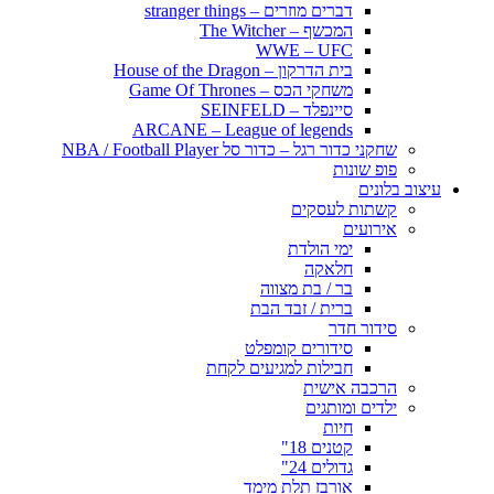
דברים מוזרים – stranger things
המכשף – The Witcher
WWE – UFC
בית הדרקון – House of the Dragon
משחקי הכס – Game Of Thrones
סיינפלד – SEINFELD
ARCANE – League of legends
שחקני כדור רגל – כדור סל NBA / Football Player
פופ שונות
עיצוב בלונים
קשתות לעסקים
אירועים
ימי הולדת
חלאקה
בר / בת מצווה
ברית / זבד הבת
סידור חדר
סידורים קומפלט
חבילות למגיעים לקחת
הרכבה אישית
ילדים ומותגים
חיות
קטנים 18"
גדולים 24"
אורבז תלת מימד