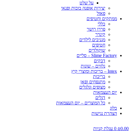
על שלט
יצירות אופנה בובות ופנאי
פאזל
ממתקים וחטיפים
כללי
פררו רושר
קינדר
מגניבים לילדים
חטיפים
שוקולדים
Slime Factory – סליים
דבקים
נלווים – שונות
Intex – בריכות ומוצרי קיץ
בריכות
מתנפחים ופאן
מצופים וגלגלים
יום העצמאות
דגלים
כל המוצרים – יום העצמאות
בלוג
הצהרת נגישות
0.00
₪
0
עגלת קניות