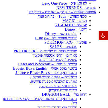
לגו וואן פיס – Lego One Piece
טרנדים – NEW TRENDS
אספנות וקלפים – פוקימון – וואן פיס – דרגון בול
קלפי ספורט – Tops – כדורגל ועוד
מג׳יק – MAGIC
יו-גי-הו ~ YU-GI-OH
דיסני – Disney
פתח סרגל נגישות
קלפים דיסני – Disney
פיגרים ופופים דיסני – Disney
פוקימון – POKÉMON TCG
מבצעים – SALES
מוצרים בהזמנות מוקדמות | PRE ORDERS
מארזים – קלפי אספנות פוקימון
סינגלים / קלפים / מדורגים.
קייסים וסיטונאי – Cases and Wholesale
בוסטר בוקס אנגלי – Booster Box’s English
בוסטר בוקס יפני – Japanese Boster Box’s
בוסטרים – קלפי אספנות פוקימון.
אוגדנים ואלבומי אספנות פוקימון.
פיגרים ופאנקו פופ פוקימון.
בובות פרווה פוקימון.
דרגון בול – DRAGON BALL
בוסטר בוקסים חפיסות וקלפים – קלפי אספנות דרגון
בול.
פיגרים ופאנקו פופ דרגון בול.