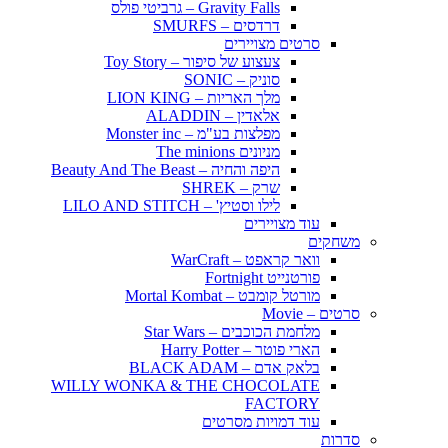
Gravity Falls – גרביטי פולס
דרדסים – SMURFS
סרטים מצויירים
צעצוע של סיפור – Toy Story
סוניק – SONIC
מלך האריות – LION KING
אלאדין – ALADDIN
מפלצות בע"מ – Monster inc
מניונים The minions
היפה והחיה – Beauty And The Beast
שרק – SHREK
לילו וסטיץ' – LILO AND STITCH
עוד מצויירים
משחקים
וואר קראפט – WarCraft
פורטנייט Fortnight
מורטל קומבט – Mortal Kombat
סרטים – Movie
מלחמת הכוכבים – Star Wars
הארי פוטר – Harry Potter
בלאק אדם – BLACK ADAM
WILLY WONKA & THE CHOCOLATE
FACTORY
עוד דמויות מסרטים
סדרות