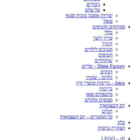
גיבורים
על שלט
יצירות אופנה בובות ופנאי
פאזל
ממתקים וחטיפים
כללי
פררו רושר
קינדר
מגניבים לילדים
חטיפים
שוקולדים
Slime Factory – סליים
דבקים
נלווים – שונות
Intex – בריכות ומוצרי קיץ
בריכות
מתנפחים ופאן
מצופים וגלגלים
יום העצמאות
דגלים
כל המוצרים – יום העצמאות
בלוג
הצהרת נגישות
לגו – LEGO