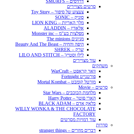
דרדסים – SMURFS
סרטים מצויירים
צעצוע של סיפור – Toy Story
סוניק – SONIC
מלך האריות – LION KING
אלאדין – ALADDIN
מפלצות בע"מ – Monster inc
מניונים The minions
היפה והחיה – Beauty And The Beast
שרק – SHREK
לילו וסטיץ' – LILO AND STITCH
עוד מצויירים
משחקים
וואר קראפט – WarCraft
פורטנייט Fortnight
מורטל קומבט – Mortal Kombat
סרטים – Movie
מלחמת הכוכבים – Star Wars
הארי פוטר – Harry Potter
בלאק אדם – BLACK ADAM
WILLY WONKA & THE CHOCOLATE
FACTORY
עוד דמויות מסרטים
סדרות
דברים מוזרים – stranger things